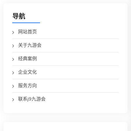
导航
网站首页
关于九游会
经典案例
企业文化
服务方向
联系j9九游会