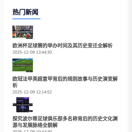
热门新闻
欧洲杯足球赛的举办时间及其历史变迁全解析
2025-12-09 13:44:30
欧冠法甲英超意甲背后的规则故事与历史演变解
析
2025-12-09 12:14:52
探究波尔蒂足球俱乐部多名称背后的历史文化渊
源与发展脉络全貌解
2025-12-09 10:44:30