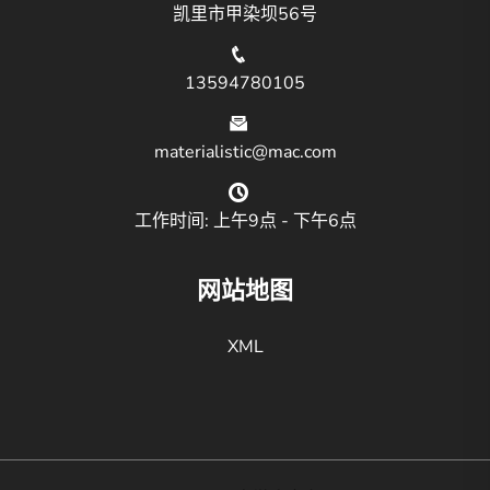
凯里市甲染坝56号
13594780105
materialistic@mac.com
工作时间: 上午9点 - 下午6点
网站地图
XML