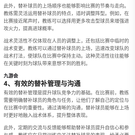
此外，替补球员的上场顺序也能够影响比赛的节奏与走向。
教练需灵活运用替补球员的特点，适时调整阵型。例如，在
比赛接近尾声时，教练可以选择用更多攻击型球员来增强进
攻火力，提高进球概率。
战术灵活性不仅体现在人员的调整上，还包括比赛中临时的
战术变更。教练可以通过替补球员的上场，迅速改变球队的
战术打法，使球队在比赛中保持主动。这种灵活性往往能够
在关键时刻为球队带来意想不到的胜利。
九游会
4、有效的替补管理与沟通
有效的替补管理是提升球队竞争力的基础。在比赛前，教练
需要明确替补球员的角色与任务，让他们了解自己的定位与
在比赛中的重要性。通过清晰的沟通，替补球员能够在上场
时更好地融入战术体系，提升整体表现。
此外，定期的交流与反馈能够帮助替补球员提升自信心和参