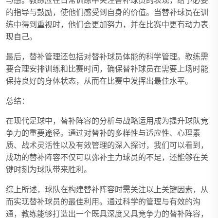
与感。教练应在日常训练中关注替补球员的表现，给予必要
的指导与鼓励，使他们感受到自身的价值。当替补球员在训
练中得到重视时，他们会更加努力，并在比赛中更有动力表
现自己。
最后，替补管理还包括对替补球员体能的科学管理。教练需
要合理安排训练和比赛时间，确保替补球员在需要上场时能
保持良好的身体状态，从而在比赛中发挥出最佳水平。
总结：
在现代足球中，替补阵容的分析与战略运用成为提升球队竞
争力的重要途径。通过对替补的多样性与适应性、心理素
质、战术灵活性以及有效管理的深入探讨，我们可以看到，
成功的替补阵容不仅可以弥补主力球员的不足，还能够在关
键时刻为球队带来胜利。
综上所述，球队在构建替补阵容时需关注以上关键因素，从
而实现替补球员的最佳利用。通过科学的管理与有效的沟
通，教练能够打造出一个既具深度又具竞争力的替补阵容，