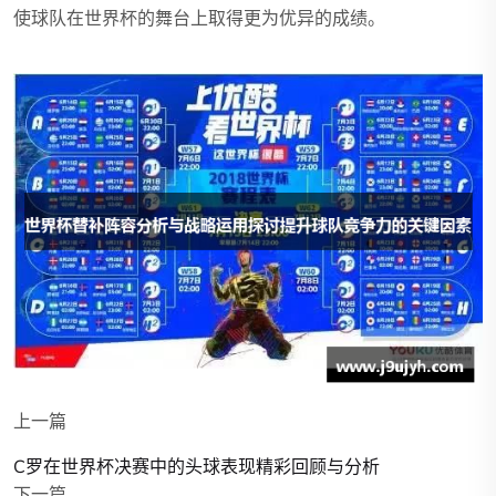
使球队在世界杯的舞台上取得更为优异的成绩。
上一篇
C罗在世界杯决赛中的头球表现精彩回顾与分析
下一篇