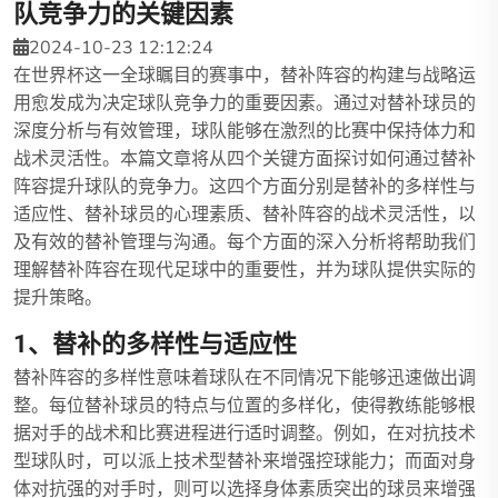
队竞争力的关键因素
2024-10-23 12:12:24
在世界杯这一全球瞩目的赛事中，替补阵容的构建与战略运
用愈发成为决定球队竞争力的重要因素。通过对替补球员的
深度分析与有效管理，球队能够在激烈的比赛中保持体力和
战术灵活性。本篇文章将从四个关键方面探讨如何通过替补
阵容提升球队的竞争力。这四个方面分别是替补的多样性与
适应性、替补球员的心理素质、替补阵容的战术灵活性，以
及有效的替补管理与沟通。每个方面的深入分析将帮助我们
理解替补阵容在现代足球中的重要性，并为球队提供实际的
提升策略。
1、替补的多样性与适应性
替补阵容的多样性意味着球队在不同情况下能够迅速做出调
整。每位替补球员的特点与位置的多样化，使得教练能够根
据对手的战术和比赛进程进行适时调整。例如，在对抗技术
型球队时，可以派上技术型替补来增强控球能力；而面对身
体对抗强的对手时，则可以选择身体素质突出的球员来增强