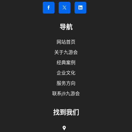
导航
网站首页
关于九游会
经典案例
企业文化
服务方向
联系j9九游会
找到我们