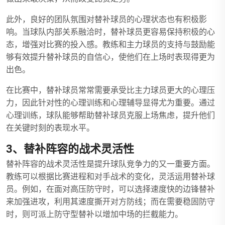
此外，良好的团队氛围对替补球员的心理状态也有积极影
响。当球队内部关系融洽时，替补球员更容易保持积极的心
态，增强对比赛的投入感。教练和主力球员的支持与鼓励能
够有效提升替补球员的自信心，使他们在上场时表现得更为
出色。
在比赛中，替补球员常常需要承受比主力球员更大的心理压
力，因此针对性的心理训练和心理辅导显得尤为重要。通过
心理训练，球队能够帮助替补球员克服上场焦虑，提升他们
在关键时刻的表现水平。
3、替补阵容的战术灵活性
替补阵容的战术灵活性是提升球队竞争力的又一重要方面。
教练可以根据比赛进程和对手战术的变化，灵活运用替补球
员。例如，在面对高压防守时，可以选择速度快的边锋替补
来加强进攻，利用其速度撕开对方防线；而在需要稳固防守
时，则可派上防守型替补以增加中场的拦截能力。