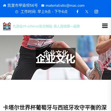
凯里市甲染坝56号
materialistic@mac.com
工作时间: 早上9点 - 下午6点
企业文化
首页
企业文化
卡塔尔世界杯葡萄牙与西班牙攻守平衡的深