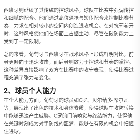
西班牙则延续了其传统的控球风格，球队在比赛中强调传控
和细腻的配合。他们通过高位逼抢与短传配合来控制比赛节
奏，力求在相对较小的空间内创造进攻机会。在对抗葡萄牙
时，这种风格使他们在场面上占据主动，尽管在破防能力上
受到了一定限制。
总的来看，葡萄牙与西班牙在战术风格上形成鲜明对比，前
者更倾向于迅速攻击，而后者则致力于控球和节奏的掌控。
这种差异直接影响了双方在比赛中的攻守表现，使得比赛过
程充满了张力与变化。
2、球员个人能力
在个人能力方面，葡萄牙的球员如C罗、贝尔纳多·席尔瓦
等，展现出了出色的技术和身体素质，使得球队在攻防转换
中能够迅速产生威胁。C罗的门前嗅觉与终结能力，使得他
在关键时刻成为对手防线的噩梦，能够在有限的机会中把握
住进球。