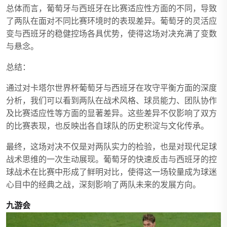
总体而言，葡萄牙与西班牙在比赛适应性方面的不同，导致
了两队在面对不同比赛环境时的表现差异。葡萄牙的灵活应
变与西班牙的稳健控场各具优势，使得这场对决充满了变数
与悬念。
总结：
通过对卡塔尔世界杯葡萄牙与西班牙在攻守平衡方面的深度
分析，我们可以看到两队在战术风格、球员能力、团队协作
及比赛适应性等方面的显著差异。这些差异不仅影响了双方
的比赛表现，也反映出各自球队的历史积淀与文化传承。
最终，这场对决不仅是对两队实力的检验，也是对现代足球
战术思维的一次生动展现。葡萄牙的快速反击与西班牙的控
球战术在比赛中形成了鲜明对比，使得这一场较量成为球迷
心目中的经典之战，深刻影响了两队未来的发展方向。
九游会