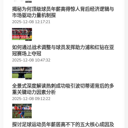
揭秘为何顶级球员年薪高得惊人背后经济逻辑与
市场驱动力量机制探
2025-12-08 12:17:21
如何通过战术调整与球员发挥助力浦和红钻在亚
冠赛场上夺冠
2025-12-08 10:47:32
全景式深度解读热刺成功吸引波切蒂诺背后的多
重关键动力因素分析
2025-12-08 09:12:22
探讨足球运动员年薪居高不下的五大核心成因及