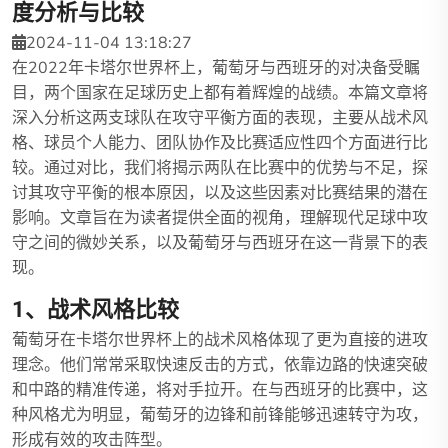
度分析与比较
2024-11-04 13:18:27
在2022年卡塔尔世界杯上，葡萄牙与西班牙的对决备受瞩
目，两个国家在足球历史上都有着辉煌的战绩。本篇文章将
深入分析这两支球队在攻守平衡方面的表现，主要从战术风
格、球员个人能力、团队协作及比赛适应性四个方面进行比
较。通过对比，我们将揭示两队在比赛中的优势与不足，探
讨其攻守平衡的根本原因，以及这些因素对比赛结果的潜在
影响。文章旨在为读者提供全面的视角，理解现代足球中攻
守之间的微妙关系，以及葡萄牙与西班牙在这一背景下的表
现。
1、战术风格比较
葡萄牙在卡塔尔世界杯上的战术风格体现了更为直接的进攻
理念。他们常常采取快速反击的方式，依靠边路的快速突破
和中路的精准传递，将对手拉开。在与西班牙的比赛中，这
种风格尤为明显，葡萄牙的边锋和前锋能够迅速转守为攻，
形成有效的攻击阵型。