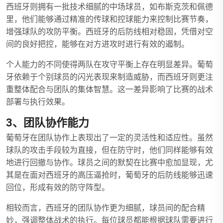
西班牙则拥有一批技术细腻的中场球员，如布斯克茨和佩德
里，他们能够通过精准的传球和控球能力来控制比赛节奏，
增强球队的攻防平衡。西班牙的后防线相对稳固，凭借对空
间的良好把控，能够在对方进攻时进行有效的遏制。
个人能力的不同使得两队在攻守平衡上存在明显差异。葡萄
牙依赖于个别球员的闪光表现来制造威胁，而西班牙则更注
重整体配合与团队的集体智慧。这一差异影响了比赛的战术
部署与执行效果。
3、团队协作能力
葡萄牙在团队协作上表现出了一定的灵活性和适应性。虽然
球队的攻击手段较为直接，但在防守时，他们同样能够有效
地进行回撤与协作。球员之间的默契在比赛中愈加显现，尤
其是在面对西班牙的高压逼抢时，葡萄牙的后防线能够迅速
回位，形成有效的防守阵型。
相较而言，西班牙的团队协作更为细腻，球员间的配合精
妙，强调整体战术的执行。每位球员都能根据球队需要进行