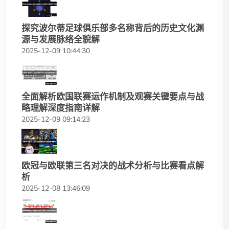
探究波尔蒂足球俱乐部多名称背后的历史文化渊
源与发展脉络全貌解
2025-12-09 10:44:30
全面解析欧国联赛运作机制及观赛关键要点与战
略理解深度指南详解
2025-12-09 09:14:23
欧冠与欧联第三名对决的战术分析与比赛看点解
析
2025-12-08 13:46:09