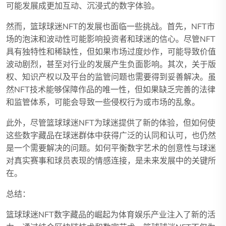
可能发展成更加互动、沉浸式的数字体验。
然而，篮球球迷NFT的发展也面临一些挑战。首先，NFT市
场的泡沫和波动性可能影响投资者和球迷的信心。尽管NFT
具有独特性和稀缺性，但如果市场过度炒作，可能导致价值
波动剧烈，甚至对行业的发展产生负面影响。其次，关于版
权、知识产权以及平台的监管问题也需要得到妥善解决。虽
然NFT技术能够保障作品的唯一性，但如果缺乏完善的法律
和监管体系，可能会导致一些侵权行为或市场的乱象。
此外，尽管篮球球迷NFT为球迷提供了新的体验，但如何使
这些数字藏品在球迷群体中获得广泛的认同和认可，也仍然
是一个需要解决的问题。如何平衡数字艺术的创意性与球迷
对真实赛事和球员表现的情感连接，是未来发展中的关键所
在。
总结：
篮球球迷NFT数字藏品的崛起为体育娱乐产业注入了新的活