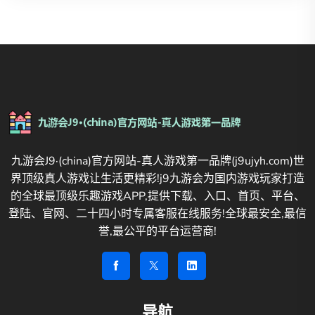
九游会J9·(china)官方网站-真人游戏第一品牌(j9ujyh.com)世
界顶级真人游戏让生活更精彩!j9九游会为国内游戏玩家打造
的全球最顶级乐趣游戏APP,提供下载、入口、首页、平台、
登陆、官网、二十四小时专属客服在线服务!全球最安全,最信
誉,最公平的平台运营商!
导航