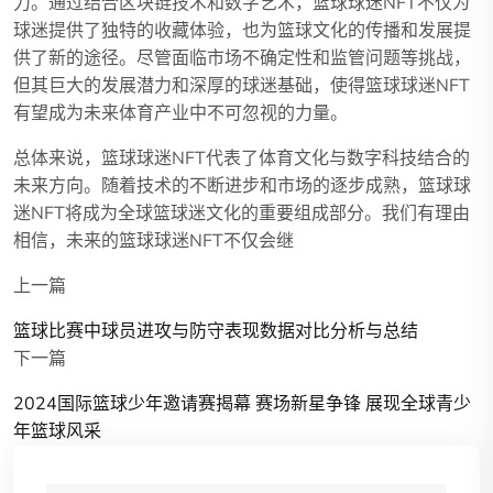
力。通过结合区块链技术和数字艺术，篮球球迷NFT不仅为
球迷提供了独特的收藏体验，也为篮球文化的传播和发展提
供了新的途径。尽管面临市场不确定性和监管问题等挑战，
但其巨大的发展潜力和深厚的球迷基础，使得篮球球迷NFT
有望成为未来体育产业中不可忽视的力量。
总体来说，篮球球迷NFT代表了体育文化与数字科技结合的
未来方向。随着技术的不断进步和市场的逐步成熟，篮球球
迷NFT将成为全球篮球迷文化的重要组成部分。我们有理由
相信，未来的篮球球迷NFT不仅会继
上一篇
篮球比赛中球员进攻与防守表现数据对比分析与总结
下一篇
2024国际篮球少年邀请赛揭幕 赛场新星争锋 展现全球青少
年篮球风采