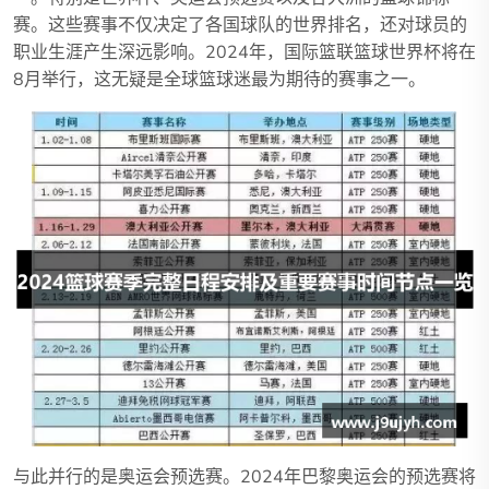
赛。这些赛事不仅决定了各国球队的世界排名，还对球员的
职业生涯产生深远影响。2024年，国际篮联篮球世界杯将在
8月举行，这无疑是全球篮球迷最为期待的赛事之一。
与此并行的是奥运会预选赛。2024年巴黎奥运会的预选赛将