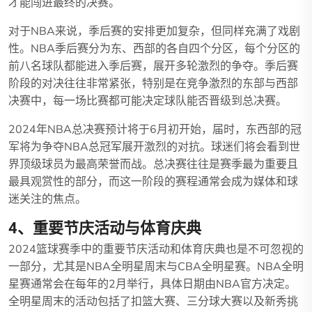
才能闯进最终的决赛。
对于NBA来说，季后赛的安排更加复杂，但同样充满了戏剧
性。NBA季后赛分为东、西部的各自四个分区，每个分区的
前八名球队都能进入季后赛，展开多轮激烈的争夺。季后赛
阶段的对决往往非常紧张，特别是在竞争激烈的东部与西部
决赛中，每一场比赛都可能决定球队能否晋级到总决赛。
2024年NBA总决赛预计将于6月初开始，届时，东西部的冠
军将为争夺NBA总冠军展开激烈的对抗。球迷们将会看到世
界顶级球员为最高荣誉而战。总决赛往往是赛季最为重要且
最具观赏性的部分，而这一阶段的赛程通常会成为媒体和球
迷关注的焦点。
4、重要节庆活动与体育庆典
2024篮球赛季中的重要节庆活动和体育庆典也是不可忽视的
一部分，尤其是NBA全明星周末与CBA全明星赛。NBA全明
星赛通常会在每年的2月举行，具体日期由NBA官方决定。
全明星周末的活动包括了扣篮大赛、三分球大赛以及新秀挑