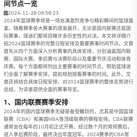
间节点一览
2024-11-28 09:58:23
2024年篮球赛季将是一场充满激烈竞争与精彩瞬间的篮球盛
宴。随着赛季各大赛事的逐渐展开，无论是国内联赛还是国
际赛事，球迷们都将目睹许多历史性的对决。本文将详细介
绍2024篮球赛季的完整日程安排及重要赛事时间节点。文章
首先从四个方面深入分析赛事的具体安排，分别涵盖国内联
赛、国际大赛、季后赛与决赛阶段以及重要节庆活动和体育
庆典。每个方面都将列出主要赛事的时间节点，帮助篮球迷
们全面了解赛季安排，提前规划观看赛事的时间。此外，文
章还将结合具体日程安排，对2024篮球赛季的整体走势进行
总结，为读者提供全面的赛事导览。
1、国内联赛赛季安排
2024年的国内篮球赛季无疑是备受瞩目的，尤其是中国篮球
联赛（CBA）和美国NBA等顶级联赛的赛程安排。CBA联赛
通常会在每年的10月初正式开赛，经过数个月的常规赛后，
进入季后赛阶段，最终决出年度冠军。2024赛季的CBA常