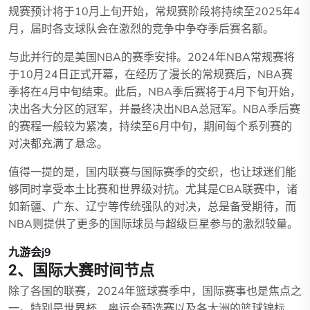
规赛预计将于10月上旬开始，常规赛阶段将持续至2025年4
月，届时各支球队会在激烈的竞争中争夺季后赛名额。
与此并行的是美国NBA的赛季安排。2024年NBA常规赛将
于10月24日正式开幕，在经历了漫长的常规赛后，NBA赛
季将在4月中旬结束。此后，NBA季后赛将于4月下旬开始，
决出各大分区的冠军，并最终决出NBA总冠军。NBA季后赛
的赛程一般较为紧凑，持续至6月中旬，期间每个系列赛的
对决都充满了悬念。
值得一提的是，国内联赛与国际赛季的交织，也让球迷们能
够同时享受本土比赛和世界级对抗。尤其是CBA联赛中，诸
如新疆、广东、辽宁等传统强队的对决，总是备受期待，而
NBA则提供了更多的国际球员与超级巨星参与的激烈较量。
九游会j9
2、国际大赛时间节点
除了各国的联赛，2024年篮球赛季中，国际赛事也是焦点之
一。特别是世界杯、奥运会预选赛以及各大洲的篮球锦标