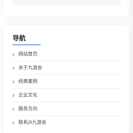
导航
网站首页
关于九游会
经典案例
企业文化
服务方向
联系j9九游会