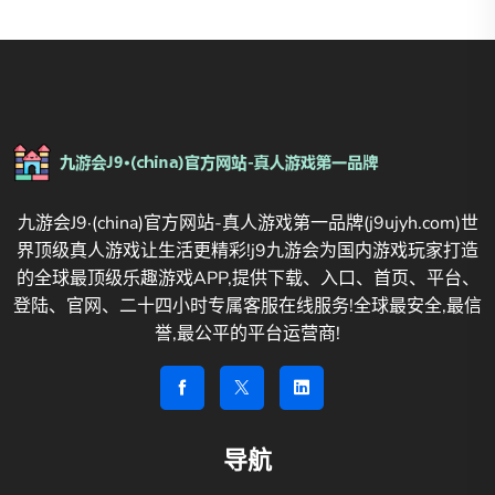
九游会J9·(china)官方网站-真人游戏第一品牌(j9ujyh.com)世
界顶级真人游戏让生活更精彩!j9九游会为国内游戏玩家打造
的全球最顶级乐趣游戏APP,提供下载、入口、首页、平台、
登陆、官网、二十四小时专属客服在线服务!全球最安全,最信
誉,最公平的平台运营商!
导航