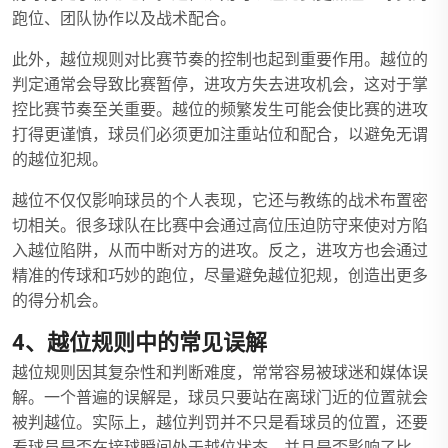
跑位、团队协作以及战术配合。
此外，越位规则对比赛节奏的控制也起到重要作用。越位的
判定通常会导致比赛暂停，进攻方失去进攻机会，这对于掌
控比赛节奏至关重要。越位的频繁发生可能会使比赛的进攻
打得更谨慎，球员们必须更加注重站位和配合，以避免无谓
的越位犯规。
越位不仅仅影响球员的个人表现，它还与教练的战术布置密
切相关。很多球队在比赛中会通过高位压迫防守来使对方陷
入越位陷阱，从而中断对方的进攻。反之，进攻方也会通过
精准的传球和巧妙的跑位，尽量避免越位犯规，创造出更多
的得分机会。
4、越位规则中的常见误解
越位规则因其复杂性和判断难度，常常容易被球迷和媒体误
解。一个普遍的误解是，球员只要站在离球门近的位置就会
被判越位。实际上，越位判罚并不只是看球员的位置，还要
看球员是否在接球瞬间处于越位状态，并且是否影响了比