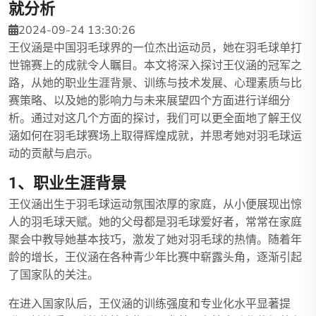
就分析
2024-09-24 13:30:26
王仪涵是中国羽毛球界的一位杰出运动员，她在羽毛球单打
世锦赛上的成就令人瞩目。本文将深入探讨王仪涵的冠军之
路，从她的职业生涯背景、训练与技术发展、心理素质与比
赛策略、以及她的影响力与未来展望四个方面进行详细分
析。通过对这几个方面的探讨，我们可以更全面地了解王仪
涵如何在羽毛球赛场上取得辉煌成就，并思考她对羽毛球运
动的贡献与启示。
1、职业生涯背景
王仪涵出生于羽毛球运动氛围浓厚的家庭，从小便展现出惊
人的羽毛球天赋。她的父母都是羽毛球爱好者，常常在家庭
聚会中教导她基本技巧，激发了她对羽毛球的热情。随着年
龄的增长，王仪涵在各种青少年比赛中崭露头角，逐渐引起
了国家队的关注。
在进入国家队后，王仪涵的训练强度和专业化水平显著提