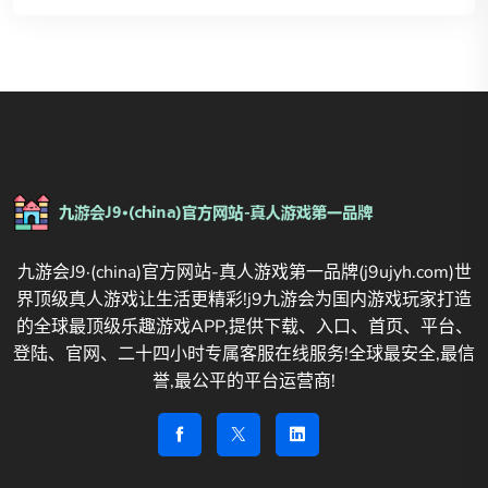
九游会J9·(china)官方网站-真人游戏第一品牌(j9ujyh.com)世
界顶级真人游戏让生活更精彩!j9九游会为国内游戏玩家打造
的全球最顶级乐趣游戏APP,提供下载、入口、首页、平台、
登陆、官网、二十四小时专属客服在线服务!全球最安全,最信
誉,最公平的平台运营商!