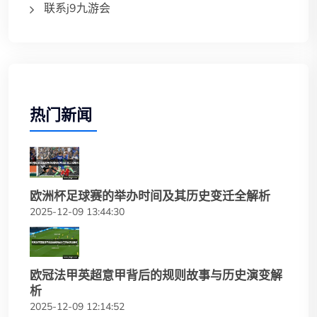
联系j9九游会
热门新闻
欧洲杯足球赛的举办时间及其历史变迁全解析
2025-12-09 13:44:30
欧冠法甲英超意甲背后的规则故事与历史演变解
析
2025-12-09 12:14:52