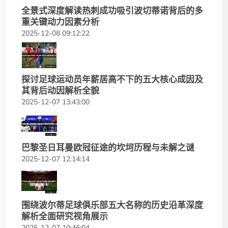
全景式深度解读热刺成功吸引波切蒂诺背后的多
重关键动力因素分析
2025-12-08 09:12:22
探讨足球运动员年薪居高不下的五大核心成因及
其背后动因解析全貌
2025-12-07 13:43:00
巴黎圣日耳曼欧冠征途的坎坷历程与未解之谜
2025-12-07 12:14:14
围绕波尔蒂足球俱乐部五大名称的历史沿革深度
解析全面研究视角展示
2025-12-07 10:46:04