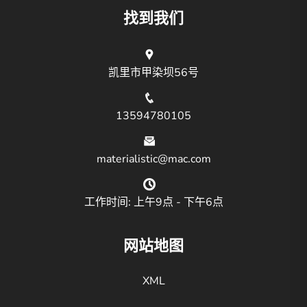
找到我们
凯里市甲染坝56号
13594780105
materialistic@mac.com
工作时间: 上午9点 - 下午6点
网站地图
XML