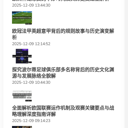
2025-12-09 13:44:30
欧冠法甲英超意甲背后的规则故事与历史演变解
析
2025-12-09 12:14:52
探究波尔蒂足球俱乐部多名称背后的历史文化渊
源与发展脉络全貌解
2025-12-09 10:44:30
全面解析欧国联赛运作机制及观赛关键要点与战
略理解深度指南详解
2025-12-09 09:14:23