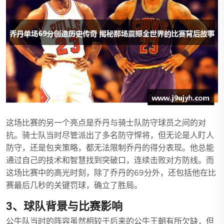
这场比赛的另一个亮点是乔丹与骑士队防守球员之间的对
抗。骑士队当时尽管派出了多名防守悍将，但无论是人盯人
防守，还是包夹策略，都无法限制乔丹的得分表现。他总能
通过自己的技术和智慧找到突破口，连续击败对方防线。而
这场比赛中的高光时刻，除了乔丹的69分外，还包括他在比
赛最后几秒的关键罚球，确立了胜局。
3、球队背景与比赛影响
公牛队当时的阵容虽然相较于后来的公牛王朝有所欠缺，但