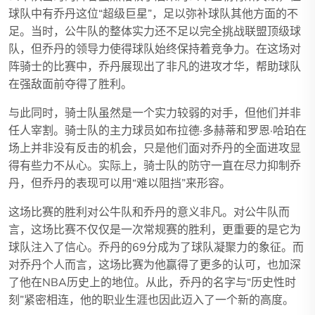
球队中有乔丹这位“超级巨星”，足以弥补球队其他方面的不
足。当时，公牛队的整体实力还不足以完全挑战联盟顶级球
队，但乔丹的领导力使得球队始终保持着竞争力。在这场对
阵骑士的比赛中，乔丹展现出了非凡的进攻才华，帮助球队
在强敌面前夺得了胜利。
与此同时，骑士队虽然是一个实力较弱的对手，但他们并非
任人宰割。骑士队的主力球员如布拉德·多赫蒂和罗恩·哈珀在
场上并非没有反击的机会，只是他们面对乔丹的全面进攻显
得有些力不从心。实际上，骑士队的防守一直在尽力抑制乔
丹，但乔丹的表现可以用“难以阻挡”来形容。
这场比赛的胜利对公牛队和乔丹的意义非凡。对公牛队而
言，这场比赛不仅仅是一次常规赛的胜利，更重要的是它为
球队注入了信心。乔丹的69分成为了球队凝聚力的象征。而
对乔丹个人而言，这场比赛为他赢得了更多的认可，也加深
了他在NBA历史上的地位。从此，乔丹的名字与“历史性时
刻”紧密相连，他的职业生涯也因此迈入了一个新的高度。