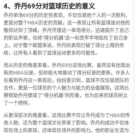
4、乔丹69分对篮球历史的意义
乔丹单场69分的历史性表现，不仅仅是他个人的一次胜利，
更是对整个NBA历史的贡献。这一表现让所有篮球迷对他的
敬仰达到了顶峰。乔丹凭借这一单场得分，迅速提升了自己
的职业声誉，也将“得分机器”这一标签牢牢地贴在了自己身
上。对于整个联盟来说，乔丹的表现打破了得分上限的传
统，让所有人看到了篮球运动更多的可能性。
而从历史的角度来看，乔丹69分这场比赛，虽然没有创造出
新的NBA记录，但却极大地推动了得分纪录的更新。许多人
在看到乔丹这一表现后，纷纷意识到，篮球不仅仅是团队的
合作，更是一位球员的个人魅力与能力的全面展现。这场比
赛帮助乔丹塑造了“得分机器”的形象，也为后来的球员树立
了一个榜样。
从更深层次的角度看，这场比赛不仅让乔丹成为了NBA的传
奇人物，还为整个篮球文化带来了影响。乔丹的成功不仅体
现在场上的表现，还体现在场外的影响力。他的职业生涯为