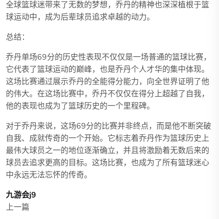
全球篮球迷带来了无数的梦想，乔丹的精神也深深植根于篮
球运动中，成为后辈球员追求卓越的动力。
总结：
乔丹单场69分的历史性表现不仅仅是一场普通的篮球比赛，
它代表了篮球运动的巅峰，也是乔丹个人才华的集中体现。
这场比赛通过展示乔丹的全能得分能力，向全世界证明了他
的伟大。在这场比赛中，乔丹不仅仅在得分上超越了自我，
他的表现也成为了篮球历史的一个里程碑。
对于乔丹来说，这场69分的比赛并非终点，而是他不断突破
自我、成就传奇的一个开始。它标志着乔丹作为篮球历史上
最伟大球员之一的地位逐渐确立，并且将激励着无数后来的
球员去追求更高的目标。这场比赛，也成为了所有篮球迷心
中永远无法忘怀的传奇。
九游会j9
上一篇