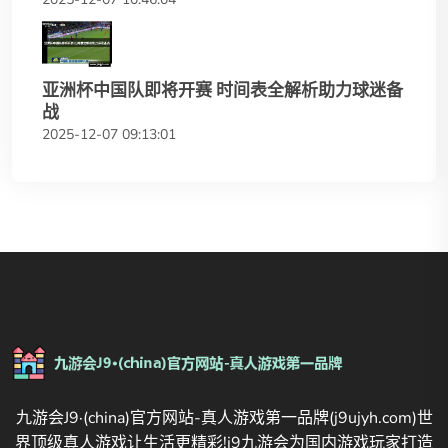
亚洲杯中国队即将开赛 时间表全解析助力球迷备
战
2025-12-07 09:13:01
九游会J9·(china)官方网站-真人游戏第一品牌(j9ujyh.com)世
界顶级真人游戏让生活更精彩!j9九游会为国内游戏玩家打造