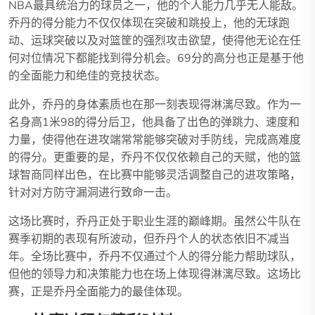
NBA最具统治力的球员之一，他的个人能力几乎无人能敌。
乔丹的得分能力不仅仅体现在突破和跳投上，他的无球跑
动、运球突破以及对篮筐的强烈攻击欲望，使得他无论在任
何对位情况下都能找到得分机会。69分的高分也正是基于他
的全面能力和绝佳的竞技状态。
此外，乔丹的身体素质也在那一刻表现得淋漓尽致。作为一
名身高1米98的得分后卫，他具备了出色的弹跳力、速度和
力量，使得他在进攻端常常能够突破对手防线，完成高难度
的得分。更重要的是，乔丹不仅仅依赖自己的天赋，他的篮
球智商同样出色，在比赛中能够灵活调整自己的进攻策略，
针对对方防守漏洞进行致命一击。
这场比赛时，乔丹正处于职业生涯的巅峰期。虽然公牛队在
赛季初期的表现有所波动，但乔丹个人的状态依旧不减当
年。全场比赛中，乔丹不仅通过个人的得分能力帮助球队，
但他的领导力和决策能力也在场上体现得淋漓尽致。这场比
赛，正是乔丹全面能力的最佳体现。