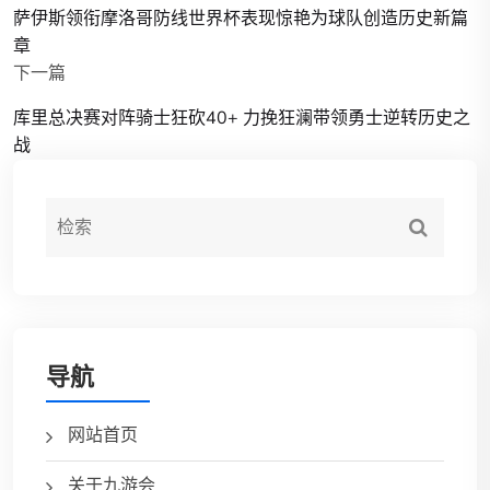
萨伊斯领衔摩洛哥防线世界杯表现惊艳为球队创造历史新篇
章
下一篇
库里总决赛对阵骑士狂砍40+ 力挽狂澜带领勇士逆转历史之
战
导航
网站首页
关于九游会