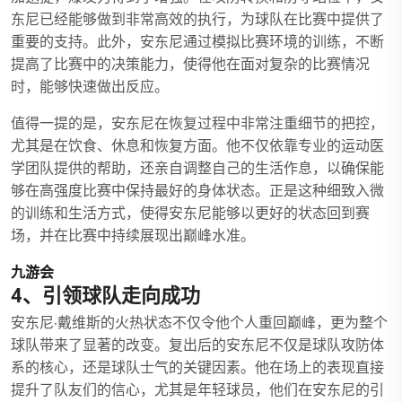
东尼已经能够做到非常高效的执行，为球队在比赛中提供了
重要的支持。此外，安东尼通过模拟比赛环境的训练，不断
提高了比赛中的决策能力，使得他在面对复杂的比赛情况
时，能够快速做出反应。
值得一提的是，安东尼在恢复过程中非常注重细节的把控，
尤其是在饮食、休息和恢复方面。他不仅依靠专业的运动医
学团队提供的帮助，还亲自调整自己的生活作息，以确保能
够在高强度比赛中保持最好的身体状态。正是这种细致入微
的训练和生活方式，使得安东尼能够以更好的状态回到赛
场，并在比赛中持续展现出巅峰水准。
九游会
4、引领球队走向成功
安东尼·戴维斯的火热状态不仅令他个人重回巅峰，更为整个
球队带来了显著的改变。复出后的安东尼不仅是球队攻防体
系的核心，还是球队士气的关键因素。他在场上的表现直接
提升了队友们的信心，尤其是年轻球员，他们在安东尼的引