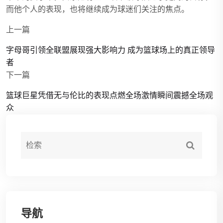
而他个人的表现，也将继续成为球迷们关注的焦点。
上一篇
字母哥引领全联盟展现强大影响力 成为篮球场上的真正领导
者
下一篇
篮球巨星凭借无与伦比的表现点燃全场激情瞬间震撼全场观
众
导航