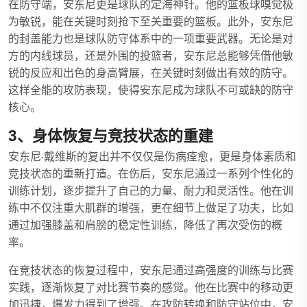
在防守端，安东尼更是球队的定海神针。他的篮板球嗅觉极
为敏锐，能在关键时刻抢下至关重要的篮板。此外，安东尼
的封盖能力也是球队防守体系中的一项重要武器。无论是对
方的内线球员，还是外围的投篮者，安东尼总能够凭借他敏
锐的反应和出色的身高臂展，在关键时刻做出有效的防守。
这样全能的攻防表现，使得安东尼成为球队不可或缺的防守
核心。
3、身体恢复与竞技状态的重建
安东尼·戴维斯的复出并不仅仅是伤病痊愈，更是身体素质和
竞技状态的重新打造。在伤后，安东尼通过一系列个性化的
训练计划，逐步提升了自己的力量、耐力和灵活性。他在训
练中不仅注重大肌群的增强，更在细节上做足了功夫，比如
通过加强膝盖和肩膀的稳定性训练，降低了再次受伤的概
率。
在竞技状态的恢复过程中，安东尼通过高强度的训练与比赛
实践，逐渐恢复了对比赛节奏的感觉。他在比赛中的移动更
加迅捷，爆发力得到了增强。在攻防转换和防守站位中，安