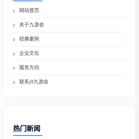
网站首页
关于九游会
经典案例
企业文化
服务方向
联系j9九游会
热门新闻