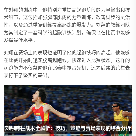
在刘翔的训练中，他特别注重提高起跑阶段的力量输出和技
术细节。这包括加强腿部肌肉的力量训练，改善脚步的灵活
性，以及通过重复训练提高起跑的爆发力。刘翔的教练团队
为其制定了一套科学的起跑训练计划，确保他在比赛中能够
发挥最佳水平。
刘翔在赛场上的表现也证明了他的起跑技巧的高超。他能够
在比赛开始时迅速脱离起跑线，快速进入比赛状态。这样的
起跑能力不仅帮助他在比赛中抢占先机，还为后续的跨栏表
现打下了坚实的基础。