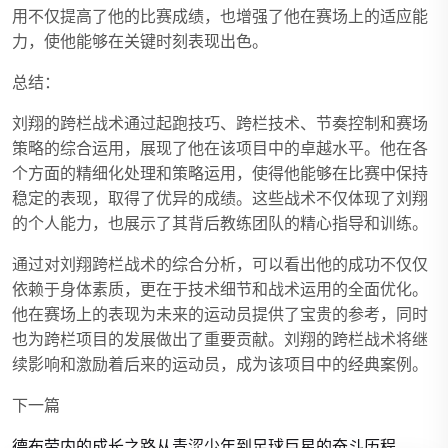
用不仅提高了他的比赛成绩，也增强了他在赛场上的适应能
力，使他能够在关键时刻表现出色。
总结：
刘翔的跨栏战术通过起跑技巧、跨栏技术、节奏控制和赛场
策略的综合运用，展现了他在该项目中的卓越水平。他在各
个方面的精细化处理和策略运用，使得他能够在比赛中保持
稳定的表现，取得了优异的成绩。这些战术不仅体现了刘翔
的个人能力，也展示了其背后教练团队的精心指导和训练。
通过对刘翔跨栏战术的综合分析，可以看出他的成功不仅仅
依赖于身体素质，更在于技术细节和战术运用的全面优化。
他在赛场上的表现为未来的运动员提供了宝贵的参考，同时
也为跨栏项目的发展做出了重要贡献。刘翔的跨栏战术将继
续影响和激励着后来的运动员，成为该项目中的经典案例。
下一篇
德布劳内的成长之路从青涩少年到足球巨星的奋斗历程