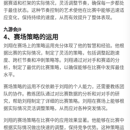
据赛道和栏架的实际情况，灵活调整节奏，确保每一步都处
于最佳状态。这种节奏控制的艺术使他在比赛中能够迅速适
应变化，保持持续的速度，从而有效提升了整体表现。
九游会j9
4、赛场策略的运用
刘翔在赛场上的策略运用充分体现了他的智慧和经验。他根
据比赛的实际情况，制定了灵活的策略，包括调整起跑速
度、跨栏节奏和冲刺策略等。刘翔通过对对手和赛道的分
析，制定了最优的比赛策略，以确保能够在比赛中发挥最佳
水平。
赛场策略的运用不仅依赖于刘翔的个人能力，还需要教练团
队的协作。教练团队通过对比赛数据的分析和对对手的研
究，帮助刘翔制定了详细的比赛策略。刘翔在赛场上能够根
据实际情况灵活调整策略，从而应对各种突发情况。
刘翔的赛场策略在比赛中的应用效果显著。他能够在比赛中
根据实际情况做出快速的调整，保持竞争优势。这种策略运