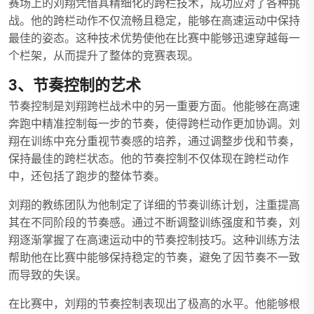
赛场上的刘翔凭借其精细化的跨栏技术，成功应对了各种挑
战。他的跨栏动作不仅流畅且稳定，能够在高速运动中保持
最佳的姿态。这种技术优势使他在比赛中能够迅速穿越每一
个栏架，从而提升了整体的竞赛表现。
3、节奏控制的艺术
节奏控制是刘翔跨栏战术中的另一重要方面。他能够在高速
奔跑中精准控制每一步的节奏，使得跨栏动作更加协调。刘
翔在训练中充分重视节奏感的培养，通过调整步伐和节奏，
保持最佳的跨栏状态。他的节奏控制不仅体现在跨栏动作
中，还包括了跑步的整体节奏。
刘翔的教练团队为他制定了详细的节奏训练计划，注重提高
其在不同阶段的节奏感。通过不断调整训练强度和节奏，刘
翔逐渐掌握了在高速运动中的节奏控制技巧。这种训练方法
帮助他在比赛中能够保持稳定的节奏，避免了因节奏不一致
而导致的失误。
在比赛中，刘翔的节奏控制表现出了极高的水平。他能够根