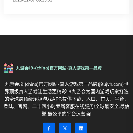
2025-12-07 09:13:01
九游会J9·(china)官方网站-真人游戏第一品牌(j9ujyh.com)世
界顶级真人游戏让生活更精彩!j9九游会为国内游戏玩家打造
的全球最顶级乐趣游戏APP,提供下载、入口、首页、平台、
登陆、官网、二十四小时专属客服在线服务!全球最安全,最信
誉,最公平的平台运营商!