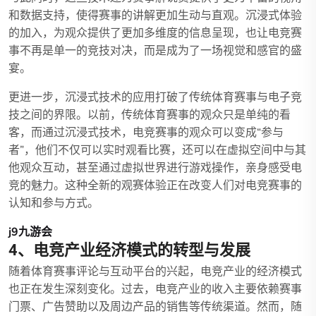
和数据支持，使得赛事的讲解更加生动与直观。沉浸式体验
的加入，为观众提供了更加多维度的信息呈现，也让电竞赛
事不再是单一的竞技对决，而是成为了一场视觉和感官的盛
宴。
更进一步，沉浸式技术的应用打破了传统体育赛事与电子竞
技之间的界限。以前，传统体育赛事的观众只是单纯的看
客，而通过沉浸式技术，电竞赛事的观众可以变成“参与
者”，他们不仅可以实时观看比赛，还可以在虚拟空间中与其
他观众互动，甚至通过虚拟世界进行游戏操作，亲身感受电
竞的魅力。这种全新的观赛体验正在改变人们对电竞赛事的
认知和参与方式。
j9九游会
4、电竞产业经济模式的转型与发展
随着体育赛事评论与互动平台的兴起，电竞产业的经济模式
也正在发生深刻变化。过去，电竞产业的收入主要依赖赛事
门票、广告赞助以及周边产品的销售等传统渠道。然而，随