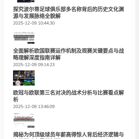
探究波尔蒂足球俱乐部多名称背后的历史文化渊
源与发展脉络全貌解
2025-12-09 10:44:30
全面解析欧国联赛运作机制及观赛关键要点与战
略理解深度指南详解
2025-12-09 09:14:23
欧冠与欧联第三名对决的战术分析与比赛看点解
析
2025-12-08 13:46:09
揭秘为何顶级球员年薪高得惊人背后经济逻辑与