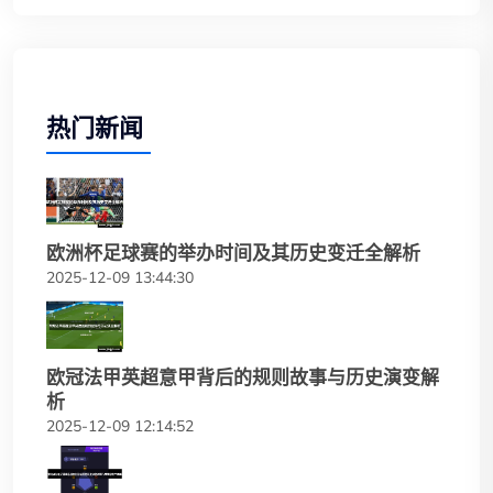
热门新闻
欧洲杯足球赛的举办时间及其历史变迁全解析
2025-12-09 13:44:30
欧冠法甲英超意甲背后的规则故事与历史演变解
析
2025-12-09 12:14:52