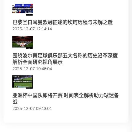
巴黎圣日耳曼欧冠征途的坎坷历程与未解之谜
2025-12-07 12:14:14
围绕波尔蒂足球俱乐部五大名称的历史沿革深度
解析全面研究视角展示
2025-12-07 10:46:04
亚洲杯中国队即将开赛 时间表全解析助力球迷备
战
2025-12-07 09:13:01