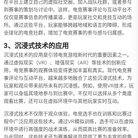
在平台上建立自己的虚拟社交圈，加入战队社群，或者参与
到赛事的策划与讨论中。这样，电竞赛事评论与互动平台不
仅仅是赛事信息的传播渠道，更是玩家社交和竞技互动的场
所。通过这些平台，玩家能够跨越地域和语言的障碍，形成
全球化的电竞社群，增加了电竞赛事的参与感与归属感。
3、沉浸式技术的应用
沉浸式技术的应用是引领电竞游戏新时代的重要因素之一。
通过虚拟现实（VR）、增强现实（AR）等技术的创新应
用，电竞赛事的观赛体验变得更加丰富和真实。现代电竞赛
事评论与互动平台，越来越多地融合了这些沉浸式技术，为
玩家和观众带来前所未有的沉浸感。例如，使用VR技术，玩
家可以身临其境地参与到比赛中，不仅可以选择从多个角度
观看比赛，还可以在虚拟环境中与其他玩家实时互动。
沉浸式技术不仅限于观众体验，电竞选手也在训练和比赛过
程中广泛应用这些技术。通过VR模拟训练，选手可以在虚拟
环境中进行高强度的战术演练，从而提高比赛的准备效率。
与此同时，这些技术还为赛事解说员提供了更为丰富的视角