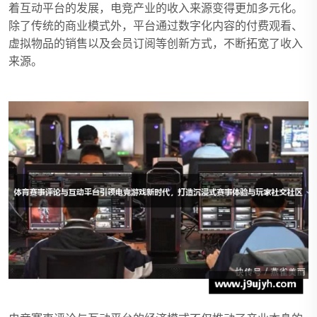
着互动平台的发展，电竞产业的收入来源变得更加多元化。
除了传统的商业模式外，平台通过数字化内容的付费观看、
虚拟物品的销售以及会员订阅等创新方式，不断拓宽了收入
来源。