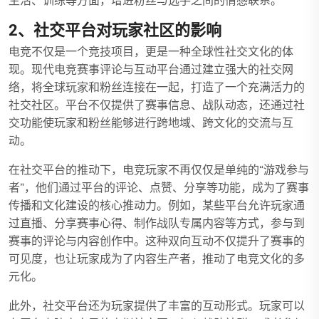
生活、训练等方面，增进粉丝与选手之间的情感联系。
2、社交平台对玩家社区的影响
电竞不仅是一个竞技项目，更是一种全球性社交文化的体
现。现代电竞赛事评论与互动平台通过建立强大的社交网
络，将全球玩家和粉丝连接在一起，打造了一个充满活力的
社交社区。平台不仅提供了赛事信息、战队动态，还通过社
交功能使玩家和粉丝能够进行跨地域、跨文化的交流与互
动。
在社交平台的推动下，电竞玩家不再仅仅是单纯的“游戏参与
者”，他们通过平台的评论、点赞、分享等功能，成为了赛事
传播和文化建设的核心推动力。例如，某些平台允许玩家通
过直播、分享赛事心得、制作战队专属内容等方式，参与到
赛事的评论与内容创作中。这种双向互动不仅提升了赛事的
可见度，也让玩家成为了内容生产者，推动了电竞文化的多
元化。
此外，社交平台还为玩家提供了丰富的互动形式。玩家可以