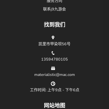
服务方向
联系j9九游会
找到我们
凯里市甲染坝56号
13594780105
materialistic@mac.com
工作时间: 上午9点 - 下午6点
网站地图