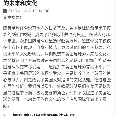
的未来和文化
2025-01-07 10:40:38
文章摘要：
随着足球在全球范围内的日益普及，美国足球逐渐走出了传
统的“冷门”领域，成为了众多球迷关注的焦点。在过去的几
十年里，众多国际足球明星选择赴美踢球，这些球员不仅仅
在比赛场上展现了自身的技艺，更通过他们的个人魅力、竞
技水平和文化影响力，深刻改变了美国足球的未来与文化。
本文将从四个方面探讨在美国踢球的足球明星们如何推动美
国足球的变革与发展：一是提升了美国足球的竞技水平，二
是拓宽了美国足球的市场与受众，三是培养了本土球员的信
心与能力，四是改变了美国人对足球的文化认知。通过这些
方面的分析，我们可以看出，外籍足球明星们在美国足球发
展的过程中扮演了极为重要的角色，他们不仅促进了美国足
球的发展，也为美国体育文化的多样性和国际化做出了贡
献。