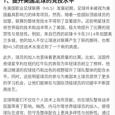
1、提升美国足球的竞技水平
在美国职业足球联赛（MLS）发展初期，足球并未被视为美
国最具影响力的体育项目。然而，随着一些国际顶级球员的
加盟，联赛的整体竞技水平得到了显著提升。这些明星球员
将世界级的技术和战术带入了美国，极大地提升了比赛的观
赏性与竞技性。例如，来自巴西的前锋卡卡在2014年加盟奥
兰多城，他的加入不仅让球迷对联赛产生了新的期待，也帮
助MLS的技战术水准达到了一个新的高度。
此外，球员的加入也意味着更高质量的比赛。比如，法国传
奇球星亨利在纽约红牛队的表现为年轻球员树立了榜样，他
通过精湛的控球技巧和出色的视野提升了球队整体的配合水
平。同时，这些明星球员的参与为美国本土球员提供了更多
的学习机会，让他们能够在与国际顶级球员的切磋中不断提
高技艺。
足球明星们不仅在个人技术上有所贡献，也在球队整体战术
层面带来了影响。梅西、内马尔等世界级球员的加入，使得
球队在进攻、防守及整体配合上更具多样性与创新性。通过