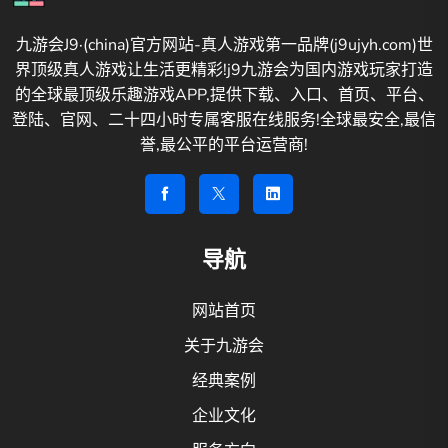
九游会J9·(china)官方网站-真人游戏第一品牌(j9ujyh.com)世
界顶级真人游戏让生活更精彩!j9九游会为国内游戏玩家打造
的全球最顶级乐趣游戏APP,提供下载、入口、首页、平台、
登陆、官网、二十四小时专属客服在线服务!全球最安全,最信
誉,最公平的平台运营商!
导航
网站首页
关于九游会
经典案例
企业文化