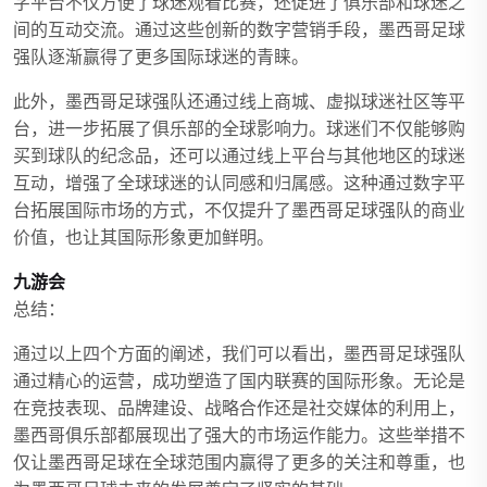
字平台不仅方便了球迷观看比赛，还促进了俱乐部和球迷之
间的互动交流。通过这些创新的数字营销手段，墨西哥足球
强队逐渐赢得了更多国际球迷的青睐。
此外，墨西哥足球强队还通过线上商城、虚拟球迷社区等平
台，进一步拓展了俱乐部的全球影响力。球迷们不仅能够购
买到球队的纪念品，还可以通过线上平台与其他地区的球迷
互动，增强了全球球迷的认同感和归属感。这种通过数字平
台拓展国际市场的方式，不仅提升了墨西哥足球强队的商业
价值，也让其国际形象更加鲜明。
九游会
总结：
通过以上四个方面的阐述，我们可以看出，墨西哥足球强队
通过精心的运营，成功塑造了国内联赛的国际形象。无论是
在竞技表现、品牌建设、战略合作还是社交媒体的利用上，
墨西哥俱乐部都展现出了强大的市场运作能力。这些举措不
仅让墨西哥足球在全球范围内赢得了更多的关注和尊重，也