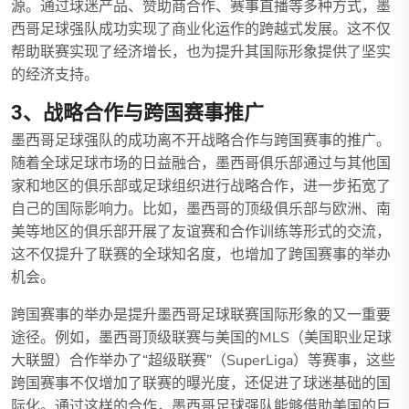
源。通过球迷产品、赞助商合作、赛事直播等多种方式，墨
西哥足球强队成功实现了商业化运作的跨越式发展。这不仅
帮助联赛实现了经济增长，也为提升其国际形象提供了坚实
的经济支持。
3、战略合作与跨国赛事推广
墨西哥足球强队的成功离不开战略合作与跨国赛事的推广。
随着全球足球市场的日益融合，墨西哥俱乐部通过与其他国
家和地区的俱乐部或足球组织进行战略合作，进一步拓宽了
自己的国际影响力。比如，墨西哥的顶级俱乐部与欧洲、南
美等地区的俱乐部开展了友谊赛和合作训练等形式的交流，
这不仅提升了联赛的全球知名度，也增加了跨国赛事的举办
机会。
跨国赛事的举办是提升墨西哥足球联赛国际形象的又一重要
途径。例如，墨西哥顶级联赛与美国的MLS（美国职业足球
大联盟）合作举办了“超级联赛”（SuperLiga）等赛事，这些
跨国赛事不仅增加了联赛的曝光度，还促进了球迷基础的国
际化。通过这样的合作，墨西哥足球强队能够借助美国的巨