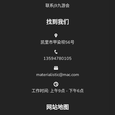
联系j9九游会
找到我们
凯里市甲染坝56号
13594780105
materialistic@mac.com
工作时间: 上午9点 - 下午6点
网站地图