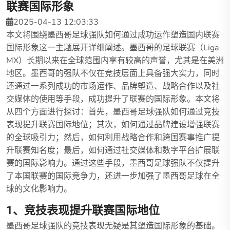
联赛国际形象
2025-04-13 12:03:33
本文将围绕墨西哥足球强队如何通过成功运作塑造国内联赛
国际形象这一主题展开详细阐述。墨西哥的足球联赛（Liga
MX）长期以来在全球范围内享有较高的声誉，尤其是在美洲
地区。墨西哥的强队不仅在竞技层面上具备强大实力，同时
还通过一系列成功的市场运作、品牌塑造、战略合作以及社
交媒体的使用等手段，成功提升了联赛的国际形象。本文将
从四个方面进行探讨：首先，墨西哥足球强队如何通过竞技
表现提升联赛国际地位；其次，如何通过品牌建设增强联赛
的全球吸引力；然后，如何利用战略合作和跨国赛事推广提
升联赛知名度；最后，如何通过社交媒体和数字平台扩展联
赛的国际影响力。通过这些手段，墨西哥足球强队不仅提升
了本国联赛的国际竞争力，还进一步加强了墨西哥足球在全
球的文化影响力。
1、竞技表现提升联赛国际地位
墨西哥足球强队的竞技表现无疑是其塑造国际形象的基础。