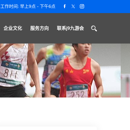
工作时间: 早上9点 - 下午6点
企业文化
服务方向
联系j9九游会