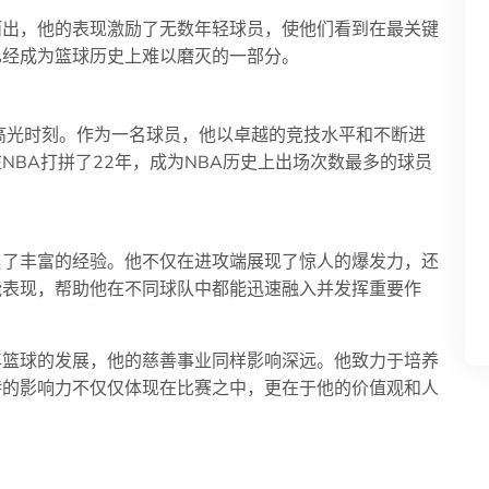
而出，他的表现激励了无数年轻球员，使他们看到在最关键
已经成为篮球历史上难以磨灭的一部分。
高光时刻。作为一名球员，他以卓越的竞技水平和不断进
NBA打拼了22年，成为NBA历史上出场次数最多的球员
累了丰富的经验。他不仅在进攻端展现了惊人的爆发力，还
能表现，帮助他在不同球队中都能迅速融入并发挥重要作
年篮球的发展，他的慈善事业同样影响深远。他致力于培养
特的影响力不仅仅体现在比赛之中，更在于他的价值观和人