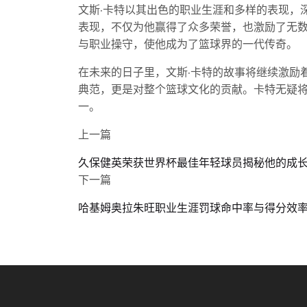
文斯·卡特以其出色的职业生涯和多样的表现，
表现，不仅为他赢得了众多荣誉，也激励了无
与职业操守，使他成为了篮球界的一代传奇。
在未来的日子里，文斯·卡特的故事将继续激励
典范，更是对整个篮球文化的贡献。卡特无疑将
一。
上一篇
久保健英荣获世界杯最佳年轻球员揭秘他的成
下一篇
哈基姆奥拉朱旺职业生涯罚球命中率与得分效