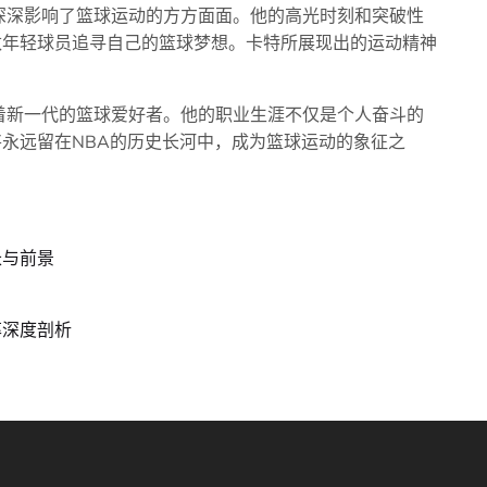
深深影响了篮球运动的方方面面。他的高光时刻和突破性
数年轻球员追寻自己的篮球梦想。卡特所展现出的运动精神
着新一代的篮球爱好者。他的职业生涯不仅是个人奋斗的
永远留在NBA的历史长河中，成为篮球运动的象征之
长与前景
率深度剖析