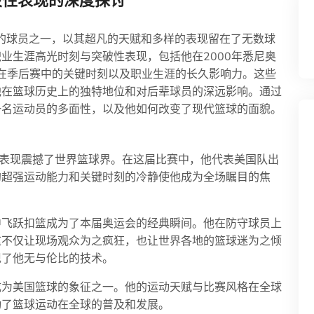
破性表现的深度探讨
溢的球员之一，以其超凡的天赋和多样的表现留在了无数球
业生涯高光时刻与突破性表现，包括他在2000年悉尼奥
他在季后赛中的关键时刻以及职业生涯的长久影响力。这些
他在篮球历史上的独特地位和对后辈球员的深远影响。通过
一名运动员的多面性，以及他如何改变了现代篮球的面貌。
越的表现震撼了世界篮球界。在这届比赛中，他代表美国队出
的超强运动能力和关键时刻的冷静使他成为全场瞩目的焦
中飞跃扣篮成为了本届奥运会的经典瞬间。他在防守球员上
这不仅让现场观众为之疯狂，也让世界各地的篮球迷为之倾
现了他无与伦比的技术。
成为美国篮球的象征之一。他的运动天赋与比赛风格在全球
动了篮球运动在全球的普及和发展。