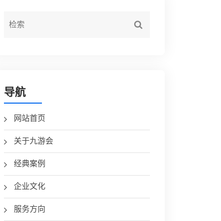
导航
网站首页
关于九游会
经典案例
企业文化
服务方向