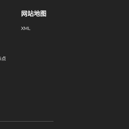
网站地图
XML
6点