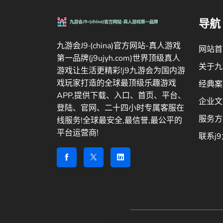
导航
九游会J9·(china)官方网站-真人游戏
网站首
第一品牌(j9ujyh.com)世界顶级真人
关于九
游戏让生活更精彩!j9九游会为国内游
戏玩家打造的全球最顶级乐趣游戏
经典案
APP,提供下载、入口、首页、平台、
企业文
登陆、官网、二十四小时专属客服在
服务方
线服务!全球最安全,最信誉,最公平的
平台运营商!
联系j