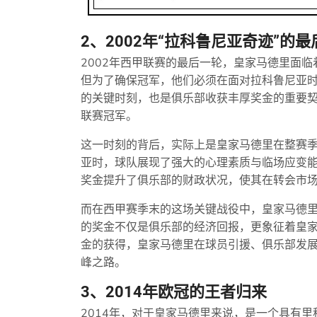
2、2002年“拉科鲁尼亚奇迹”的
2002年西甲联赛的最后一轮，皇家马德里面
但为了确保冠军，他们必须在面对拉科鲁尼亚
的关键时刻，也是俱乐部收获丰厚奖金的重要契
联赛冠军。
这一时刻的背后，实际上是皇家马德里在整赛
亚时，球队展现了强大的心理素质与临场应变
奖金提升了俱乐部的财政状况，使其在转会市
而在西甲赛季末的这场关键战役中，皇家马德
的奖金不仅是俱乐部的经济回报，更象征着皇
金的获得，皇家马德里在球员引援、俱乐部发
峰之路。
3、2014年欧冠的王者归来
2014年，对于皇家马德里来说，是一个具有