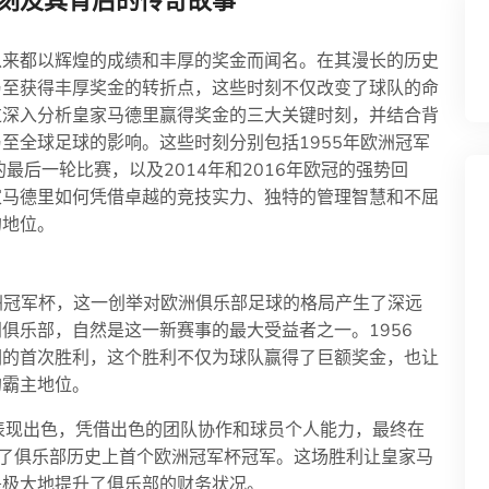
刻及其背后的传奇故事
以来都以辉煌的成绩和丰厚的奖金而闻名。在其漫长的历史
乃至获得丰厚奖金的转折点，这些时刻不仅改变了球队的命
过深入分析皇家马德里赢得奖金的三大关键时刻，并结合背
至全球足球的影响。这些时刻分别包括1955年欧洲冠军
的最后一轮比赛，以及2014年和2016年欧冠的强势回
家马德里如何凭借卓越的竞技实力、独特的管理智慧和不屈
的地位。
欧洲冠军杯，这一创举对欧洲俱乐部足球的格局产生了深远
俱乐部，自然是这一新赛事的最大受益者之一。1956
们的首次胜利，这个胜利不仅为球队赢得了巨额奖金，也让
的霸主地位。
里表现出色，凭借出色的团队协作和球员个人能力，最终在
得了俱乐部历史上首个欧洲冠军杯冠军。这场胜利让皇家马
是极大地提升了俱乐部的财务状况。