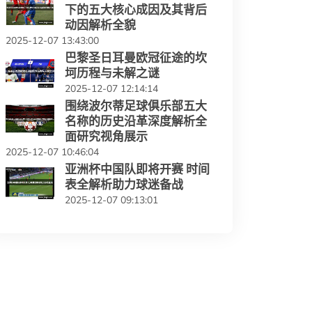
下的五大核心成因及其背后
动因解析全貌
2025-12-07 13:43:00
巴黎圣日耳曼欧冠征途的坎
坷历程与未解之谜
2025-12-07 12:14:14
围绕波尔蒂足球俱乐部五大
名称的历史沿革深度解析全
面研究视角展示
2025-12-07 10:46:04
亚洲杯中国队即将开赛 时间
表全解析助力球迷备战
2025-12-07 09:13:01