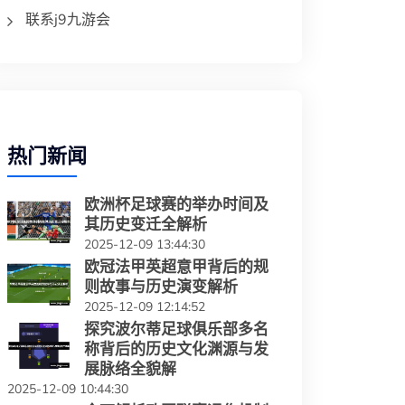
联系j9九游会
热门新闻
欧洲杯足球赛的举办时间及
其历史变迁全解析
2025-12-09 13:44:30
欧冠法甲英超意甲背后的规
则故事与历史演变解析
2025-12-09 12:14:52
探究波尔蒂足球俱乐部多名
称背后的历史文化渊源与发
展脉络全貌解
2025-12-09 10:44:30