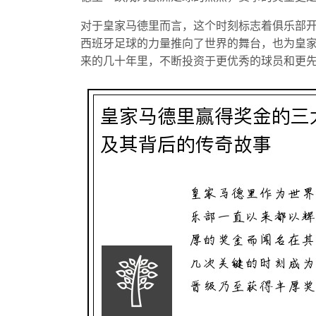
对于皇家马德里而言，这个时刻标志着俱乐部
西班牙足球的力量推向了世界的舞台，也为皇
来的几十年里，不断投资于更优秀的球员和更