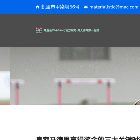
凯里市甲染坝56号
materialistic@mac.com