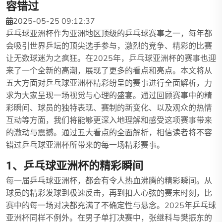
容错过
2025-05-25 09:12:37
乒乓球亚洲杯作为亚洲地区顶级的乒乓球赛事之一，每年都
会吸引世界乒坛的顶尖选手参与，激烈的竞争、精彩的比赛
让无数球迷为之疯狂。在2025年，乒乓球亚洲杯的赛事也迎
来了一个全新的高潮，展现了更多的看点和亮点。本文将从
五大方面对乒乓球亚洲杯精彩纷呈的赛事进行全面解析，力
求为大家呈现一场视觉与心理的盛宴。通过回顾赛事中的精
彩瞬间、球员的独特表现、赛制的新变化、以及观众的热情
互动等方面，我们将能够更深入地理解和感受这项赛事带来
的激动与震撼。通过五大看点的全面解析，相信读者将不容
错过乒乓球亚洲杯所带来的每一场精彩赛事。
1、乒乓球亚洲杯的精彩瞬间
每一届乒乓球亚洲杯，都会有令人热血沸腾的精彩瞬间。从
球员的精彩发球到极速反击，再到扣人心弦的赛末时刻，比
赛中的每一场对决都充满了不确定性与悬念。2025年乒乓球
亚洲杯同样不例外。在男子单打决赛中，张继科与樊振东的