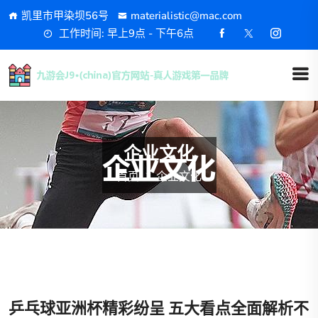
凯里市甲染坝56号
materialistic@mac.com
工作时间: 早上9点 - 下午6点
企业文化
首页
企业文化
乒乓球亚洲杯精彩纷呈 五大看点全面解析不