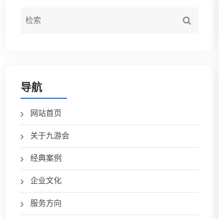
导航
网站首页
关于九游会
经典案例
企业文化
服务方向