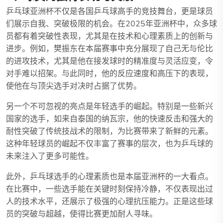
乒乓球亚洲杯不仅是各国乒乓球高手的竞技舞台，更是球员
们展示自我、突破极限的机会。在2025年亚洲杯中，众多球
员都有着突破性表现，尤其是在技术和心理素质上的创新与
进步。例如，樊振东在本届赛事中充分展现了自己无与伦比
的进攻技术，尤其是他在接发球时的精准度与灵活应变，令
对手难以招架。与此同时，他的反应速度和高压下的表现，
使他在与顶尖选手对决时占据了优势。
另一个不可忽视的亮点是年轻选手的崛起。特别是一些新兴
国家的选手，如来自泰国的纳瓦宗，他的快速反击和强大的
耐性突破了传统技战术的限制，为比赛带来了新鲜的元素。
这种年轻球员的崛起不仅丰富了赛事的层次，也为乒乓球的
未来注入了更多可能性。
此外，乒乓球选手的心理素质也是本届亚洲杯的一大看点。
在比赛中，一些选手能在关键时刻保持冷静，不仅表现出过
人的技术水平，还展示了极强的心理抗压能力。正是这些球
员的突破与超越，使得比赛更加耐人寻味。