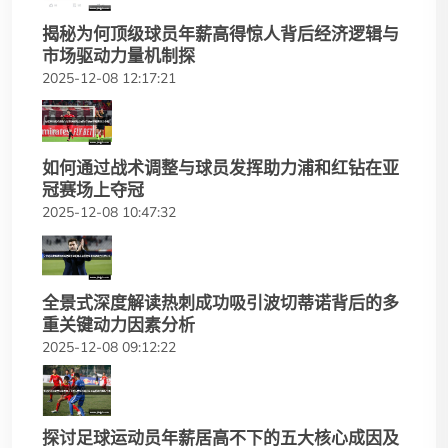
揭秘为何顶级球员年薪高得惊人背后经济逻辑与
市场驱动力量机制探
2025-12-08 12:17:21
如何通过战术调整与球员发挥助力浦和红钻在亚
冠赛场上夺冠
2025-12-08 10:47:32
全景式深度解读热刺成功吸引波切蒂诺背后的多
重关键动力因素分析
2025-12-08 09:12:22
探讨足球运动员年薪居高不下的五大核心成因及