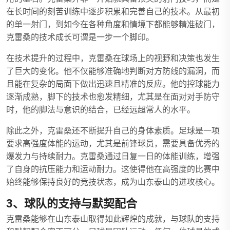
在长时间的刻苦训练中逐步积累和完善自己的技术。从最初
的单一射门，到如今在各种角度和情境下都能够精准破门，
克雷桑的技术成长可谓是一步一个脚印。
在技术提升的过程中，克雷桑在球场上的视野和决策也发生
了巨大的变化。他不仅能够准确地判断对方防线的漏洞，而
且能在复杂的局面下做出迅速且精准的反应。他的控球能力
逐渐成熟，脚下的技术也愈发精细，尤其是在面对对手防守
时，他的脚法与意识的结合，已经远超常人的水平。
除此之外，克雷桑还不断提升自己的身体素质。足球是一项
要求高强度体能的运动，尤其是前锋球员，需要具备优秀的
爆发力与持续耐力。克雷桑通过日复一日的体能训练，增强
了自身的抗压能力和运动耐力。这使得他在高强度的比赛中
始终能够保持良好的竞技状态，成为山东泰山的进攻核心。
3、球队的支持与默契配合
克雷桑能够在山东泰山取得如此辉煌的成就，与球队的支持