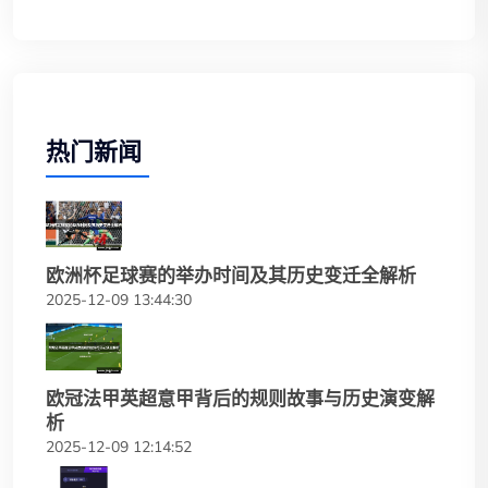
热门新闻
欧洲杯足球赛的举办时间及其历史变迁全解析
2025-12-09 13:44:30
欧冠法甲英超意甲背后的规则故事与历史演变解
析
2025-12-09 12:14:52