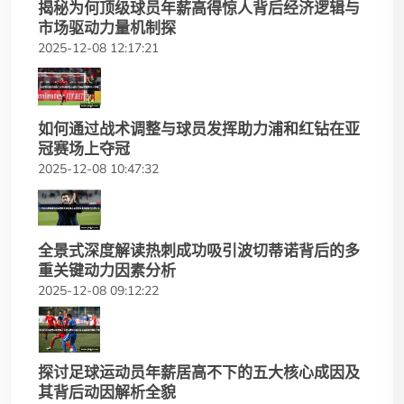
揭秘为何顶级球员年薪高得惊人背后经济逻辑与
市场驱动力量机制探
2025-12-08 12:17:21
如何通过战术调整与球员发挥助力浦和红钻在亚
冠赛场上夺冠
2025-12-08 10:47:32
全景式深度解读热刺成功吸引波切蒂诺背后的多
重关键动力因素分析
2025-12-08 09:12:22
探讨足球运动员年薪居高不下的五大核心成因及
其背后动因解析全貌