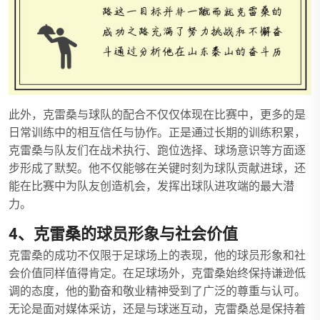
此外，克雷桑与球队的配合不仅仅体现在比赛中，更多的是
日常训练中的相互信任与协作。正是通过长期的训练积累，
克雷桑与队友们在战术执行、跑位选择、球场意识等方面逐
步形成了默契。他不仅能够在关键时刻为球队贡献进球，还
能在比赛中为队友创造机会，发挥出球队进攻端的最大潜
力。
4、克雷桑的球员形象与社会价值
克雷桑的成功不仅限于足球场上的表现，他的球员形象和社
会价值同样值得肯定。在足球场外，克雷桑始终保持谦逊低
调的态度，他的勤奋和敬业精神受到了广泛的尊重与认可。
无论是面对媒体采访，还是与球迷互动，克雷桑总是保持着