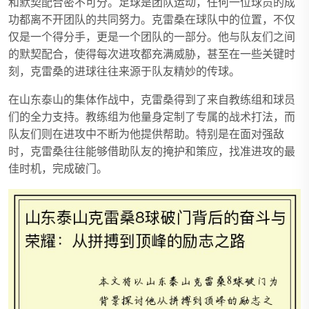
和默契配合密不可分。足球是团队运动，任何一位球员的成
功都离不开团队的共同努力。克雷桑在球队中的位置，不仅
仅是一个得分手，更是一个团队的一部分。他与队友们之间
的默契配合，使得每次进攻都充满威胁，甚至在一些关键时
刻，克雷桑的进球往往来源于队友精妙的传球。
在山东泰山的集体作战中，克雷桑得到了来自教练组和球员
们的全力支持。教练组为他量身定制了专属的战术打法，而
队友们则在进攻中不断为他提供帮助。特别是在面对强敌
时，克雷桑往往能够借助队友的掩护和策应，找准进攻的最
佳时机，完成破门。