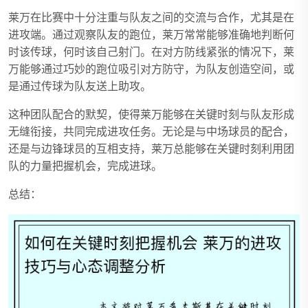
莱万在比赛中十分注重与队友之间的交流与合作，尤其是在
进攻端。通过观察队友的跑位，莱万常常能够准确地判断何
时该传球，何时该自己射门。在对方防线紧张的情况下，莱
万能够通过巧妙的跑位吸引对方防守，为队友创造空间，或
是通过传球为队友送上助攻。
这种团队配合的默契，使得莱万能够在关键时刻与队友形成
无缝衔接，共同完成进攻任务。无论是与中场球员的配合，
还是与边锋球员的互相支持，莱万总能够在关键时刻利用团
队的力量把握机会，完成进球。
总结：