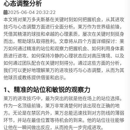
心态调整分析
2025-06-04 20:32:22
本文将对莱万多夫斯基在关键时刻如何把握机会，从其进攻
技巧与心态调整方面进行全面分析。莱万作为世界级前锋，
凭借其精湛的球技和卓越的心理素质，屡次在关键时刻挺身
而出，帮助球队取得胜利。文章将从四个方面详细探讨：莱
万如何通过精准的站位和观察力把握机会、如何利用身体素
质进行进攻、如何保持冷静的心理状态应对高压情境、以及
如何通过团队配合在关键时刻得分。通过这些方面的分析，
我们可以更好地理解莱万的进攻技巧与心态调整，从而为其
他球员或教练提供借鉴和启示。
1、精准的站位和敏锐的观察力
莱万的进攻技巧中，最为突出的就是他在场上的站位选择。
作为一名顶级前锋，莱万非常清楚何时该出现在正确的地
方。无论是在禁区内外，莱万总能迅速找到对方防线的薄弱
环节，并站在最佳位置等待机会的到来。他的站位往往能够
让他在一瞬间做出反应，从而抢先一步完成进攻。