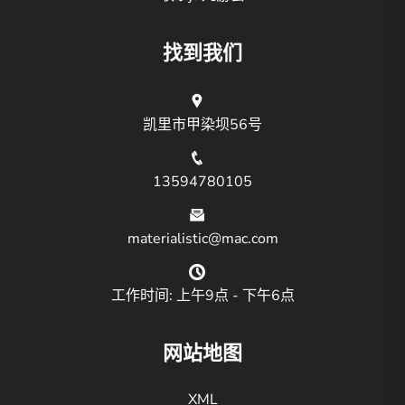
找到我们
凯里市甲染坝56号
13594780105
materialistic@mac.com
工作时间: 上午9点 - 下午6点
网站地图
XML