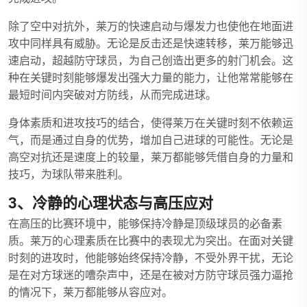
除了空中对抗外，莱万的快速启动与爆发力也使他在地面进
攻中同样具有威胁。无论是反击还是快速转移，莱万能够迅
速启动，超越防守球员，为自己创造出更多的射门机会。这
种在关键时刻能够爆发出强大力量的能力，让他常常能够在
最短时间内突破对方防线，从而完成进球。
身体素质和进攻技巧的结合，使得莱万在关键时刻不依赖运
气，而是通过自身的优势，增加自己进球的可能性。无论是
高空对抗还是速度上的较量，莱万都能够凭借自身的力量和
技巧，为球队带来胜利。
3、冷静的心理状态与高压应对
在高压的比赛环境中，能够保持冷静是顶级球员的必备素
质。莱万的心理素质在比赛中的表现尤为突出。在面对关键
时刻的进攻时，他能够始终保持冷静，不受外界干扰，无论
是在对方球迷的嘈杂声中，还是在被对方防守球员强力逼抢
的情况下，莱万都能够从容应对。