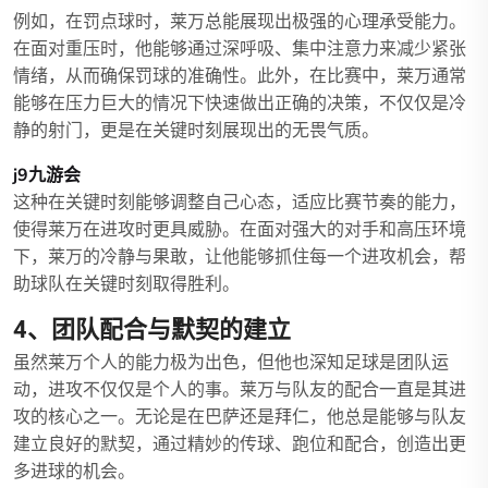
例如，在罚点球时，莱万总能展现出极强的心理承受能力。
在面对重压时，他能够通过深呼吸、集中注意力来减少紧张
情绪，从而确保罚球的准确性。此外，在比赛中，莱万通常
能够在压力巨大的情况下快速做出正确的决策，不仅仅是冷
静的射门，更是在关键时刻展现出的无畏气质。
j9九游会
这种在关键时刻能够调整自己心态，适应比赛节奏的能力，
使得莱万在进攻时更具威胁。在面对强大的对手和高压环境
下，莱万的冷静与果敢，让他能够抓住每一个进攻机会，帮
助球队在关键时刻取得胜利。
4、团队配合与默契的建立
虽然莱万个人的能力极为出色，但他也深知足球是团队运
动，进攻不仅仅是个人的事。莱万与队友的配合一直是其进
攻的核心之一。无论是在巴萨还是拜仁，他总是能够与队友
建立良好的默契，通过精妙的传球、跑位和配合，创造出更
多进球的机会。