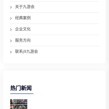
关于九游会
经典案例
企业文化
服务方向
联系j9九游会
热门新闻