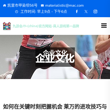
凯里市甲染坝56号
materialistic@mac.com
工作时间: 早上9点 - 下午6点
企业文化
首页
企业文化
如何在关键时刻把握机会 莱万的进攻技巧与