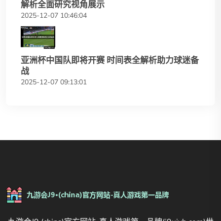
解析全面研究视角展示
2025-12-07 10:46:04
亚洲杯中国队即将开赛 时间表全解析助力球迷备
战
2025-12-07 09:13:01