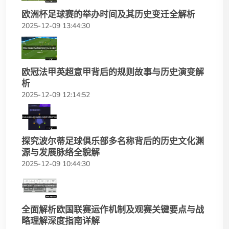
欧洲杯足球赛的举办时间及其历史变迁全解析
2025-12-09 13:44:30
欧冠法甲英超意甲背后的规则故事与历史演变解
析
2025-12-09 12:14:52
探究波尔蒂足球俱乐部多名称背后的历史文化渊
源与发展脉络全貌解
2025-12-09 10:44:30
全面解析欧国联赛运作机制及观赛关键要点与战
略理解深度指南详解