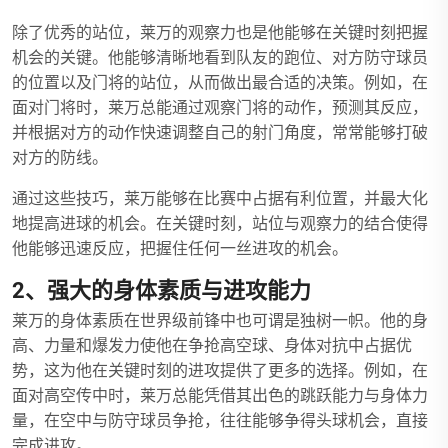
除了优秀的站位，莱万的观察力也是他能够在关键时刻把握
机会的关键。他能够清晰地看到队友的跑位、对方防守球员
的位置以及门将的站位，从而做出最合适的决策。例如，在
面对门将时，莱万总能通过观察门将的动作，预测其反应，
并根据对方的动作快速调整自己的射门角度，常常能够打破
对方的防线。
通过这些技巧，莱万能够在比赛中占据有利位置，并最大化
地提高进球的机会。在关键时刻，站位与观察力的结合使得
他能够迅速反应，把握住任何一丝进攻的机会。
2、强大的身体素质与进攻能力
莱万的身体素质在世界级前锋中也可谓是独树一帜。他的身
高、力量和爆发力使他在争抢高空球、身体对抗中占据优
势，这为他在关键时刻的进攻提供了更多的选择。例如，在
面对高空传中时，莱万总能凭借其出色的跳跃能力与身体力
量，在空中与防守球员争抢，往往能够争得头球机会，直接
完成进攻。