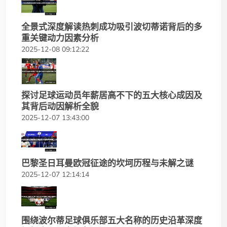
全景式深度解读热刺成功吸引波切蒂诺背后的多
重关键动力因素分析
2025-12-08 09:12:22
探讨足球运动员年薪居高不下的五大核心成因及
其背后动因解析全貌
2025-12-07 13:43:00
巴黎圣日耳曼欧冠征途的坎坷历程与未解之谜
2025-12-07 12:14:14
围绕波尔蒂足球俱乐部五大名称的历史沿革深度