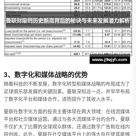
3、数字化和媒体战略的优势
随着科技的不断发展，数字化转型和媒体战略的布局成为了
足球俱乐部发展的关键因素。曼联深知这一点，并早早布局
了数字化平台和媒体合作，进而提升了其收入水平。
曼联在数字化方面的投资主要体现在两大领域：在线流媒体
平台和社交媒体运营。通过与各大流媒体平台的合作，曼联
不仅扩大了比赛的全球观众群体，还通过数字广告和在线内
容创收。此外，曼联在社交媒体平台上的强大存在使其能够