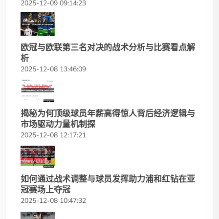
2025-12-09 09:14:23
欧冠与欧联第三名对决的战术分析与比赛看点解
析
2025-12-08 13:46:09
揭秘为何顶级球员年薪高得惊人背后经济逻辑与
市场驱动力量机制探
2025-12-08 12:17:21
如何通过战术调整与球员发挥助力浦和红钻在亚
冠赛场上夺冠
2025-12-08 10:47:32