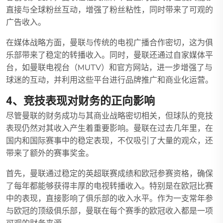
直接与全球粉丝互动，增强了粉丝粘性，同时带来了可观的
广告收入。
在媒体战略方面，曼联与传统的电视广播合作密切，这为俱
乐部带来了稳定的转播收入。同时，曼联还通过自家媒体平
台，如曼联电视台（MUTV）和官方网站，进一步增强了与
球迷的互动，并利用这些平台进行品牌推广和商业化运营。
4、竞技表现对财务的正向影响
尽管曼联的财务成功与其商业战略密切相关，但球队的竞技
表现仍然对其收入产生着重要影响。曼联在过去几年里，在
国内和国际赛事中的稳定表现，不仅吸引了大量的观众，还
带来了额外的赛事奖金。
首先，曼联通过稳定的英超联赛成绩和欧冠参赛资格，确保
了每年都能够获得丰厚的电视转播收入。特别是在欧冠比赛
中的表现，直接影响了俱乐部的收入水平。作为一支常年参
与欧冠的顶级俱乐部，曼联在每个赛季的欧冠收入都是一项