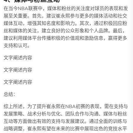
在当今NBA联赛中，媒体和粉丝的关注度对球员的表现和发
展至关重要。首先，建议崔永熙参与更多的媒体活动和社交
媒体互动，增强其知名度和影响力。其次，通过积极回应粉
丝和媒体的关注，建立良好的公众形象和个人品牌。最后，
建议利用媒体平台传播积极的价值观和激励信息，赢得更多
支持和认可。
文字阐述内容
文字阐述内容
文字阐述内容
总结：
综上所述，为了提升崔永熙在NBA初赛的表现，需在支持与
发展策略、战术分析与优化、团队合作与沟通、媒体与粉丝
互动等方面做出有效的支持与发展建议。通过全面的训练与
战略调整，崔永熙有望在未来的比赛中展现出色的竞技水平