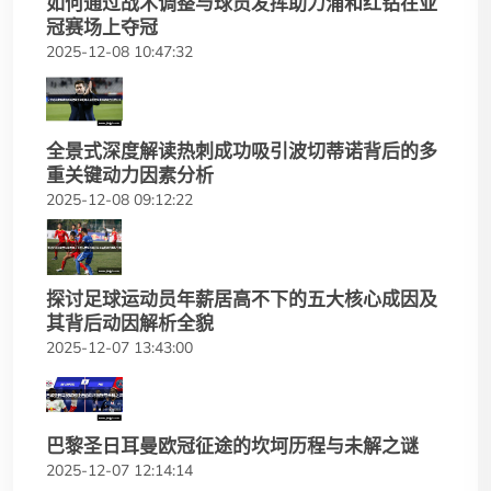
如何通过战术调整与球员发挥助力浦和红钻在亚
冠赛场上夺冠
2025-12-08 10:47:32
全景式深度解读热刺成功吸引波切蒂诺背后的多
重关键动力因素分析
2025-12-08 09:12:22
探讨足球运动员年薪居高不下的五大核心成因及
其背后动因解析全貌
2025-12-07 13:43:00
巴黎圣日耳曼欧冠征途的坎坷历程与未解之谜
2025-12-07 12:14:14