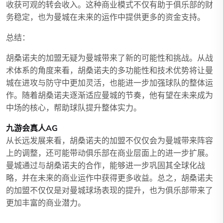
收获可观的转会收入。这种商业模式不仅有助于俱乐部的财
务稳定，也为曼城在未来的运作中提供更多的资金支持。
总结：
胡桑诺夫的加盟无疑为曼城带来了新的可能性和挑战。从战
术体系的角度来看，胡桑诺夫的多功能性和技术优势将让曼
城在进攻与防守中更加灵活，也能进一步加强球队的整体运
作。随着胡桑诺夫逐渐适应曼城的节奏，他有望在未来成为
中场的核心，帮助球队提升整体实力。
九游会真人AG
从长远发展来看，胡桑诺夫的加盟不仅仅会为曼城带来阵容
上的调整，还可能带动俱乐部在商业层面上的进一步扩展。
曼城通过与胡桑诺夫的合作，能够进一步巩固其全球化战
略，并在未来的商业运作中获得更多收益。总之，胡桑诺夫
的加盟不仅仅是对曼城球场表现的提升，也为俱乐部带来了
更加丰富的商业潜力。