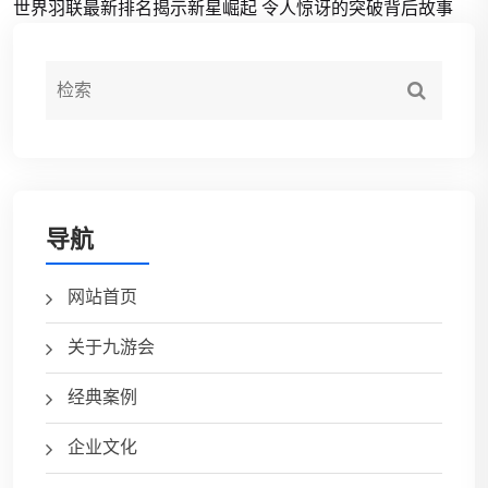
世界羽联最新排名揭示新星崛起 令人惊讶的突破背后故事
导航
网站首页
关于九游会
经典案例
企业文化