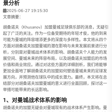
景分析
2025-06-27 19:15:30
文章摘要：
胡桑诺夫（Khusanov）加盟曼城足球俱乐部的消息，无疑引
起了广泛的关注。作为一位备受期待的年轻才俊，他的到来
可能为曼城的阵容增添更多的深度与多样性。本文将从四个
方面对胡桑诺夫加盟曼城的潜在影响与未来发展前景进行分
析，分别是对曼城战术体系的影响、胡桑诺夫个人能力的发
展空间、曼城未来的阵容布局，以及胡桑诺夫加盟后的市场
价值和商业效应。通过对这些方面的详细剖析，我们将能够
更加全面地了解胡桑诺夫的加盟如何塑造曼城未来的足球发
展方向，并预测他在球队中的成长潜力。最终，本文将在总
结部分对胡桑诺夫加盟曼城的意义进行全面回顾，探讨这一
举措可能带来的长远影响。
1、对曼城战术体系的影响
胡桑诺夫的加盟无疑会对曼城现有的战术体系产生影响。曼