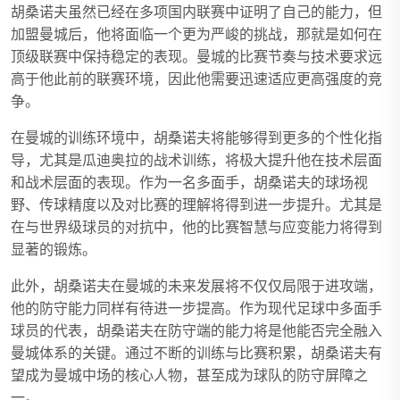
胡桑诺夫虽然已经在多项国内联赛中证明了自己的能力，但
加盟曼城后，他将面临一个更为严峻的挑战，那就是如何在
顶级联赛中保持稳定的表现。曼城的比赛节奏与技术要求远
高于他此前的联赛环境，因此他需要迅速适应更高强度的竞
争。
在曼城的训练环境中，胡桑诺夫将能够得到更多的个性化指
导，尤其是瓜迪奥拉的战术训练，将极大提升他在技术层面
和战术层面的表现。作为一名多面手，胡桑诺夫的球场视
野、传球精度以及对比赛的理解将得到进一步提升。尤其是
在与世界级球员的对抗中，他的比赛智慧与应变能力将得到
显著的锻炼。
此外，胡桑诺夫在曼城的未来发展将不仅仅局限于进攻端，
他的防守能力同样有待进一步提高。作为现代足球中多面手
球员的代表，胡桑诺夫在防守端的能力将是他能否完全融入
曼城体系的关键。通过不断的训练与比赛积累，胡桑诺夫有
望成为曼城中场的核心人物，甚至成为球队的防守屏障之
一。