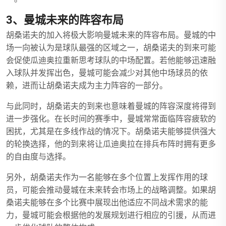
3、曼城未来的阵容布局
胡桑诺夫的加入将极大影响曼城未来的阵容布局。曼城的中
场一向被认为是球队最强的区域之一，胡桑诺夫的到来可能
会促使瓜迪奥拉重新思考球队的中场配置。若他能够迅速融
入球队并发挥出色，曼城可能会减少对其他中场球员的依
赖，进而让胡桑诺夫成为主力阵容的一部分。
与此同时，胡桑诺夫的到来也意味着曼城的阵容深度将得到
进一步强化。在长时间的赛季中，曼城常常面临阵容疲软的
困扰，尤其是在多线作战的情况下。胡桑诺夫能够提供强大
的轮换选择，他的到来将让瓜迪奥拉在排兵布阵时拥有更多
的自由度与选择。
另外，胡桑诺夫作为一名能够在多个位置上发挥作用的球
员，可能会推动曼城在未来转会市场上的战略调整。如果胡
桑诺夫能够在多个比赛中展现出他适应不同战术需求的能
力，曼城可能会根据他的发展规划进行相应的引援，从而进