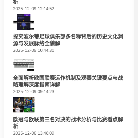
析
2025-12-09 12:14:52
探究波尔蒂足球俱乐部多名称背后的历史文化渊
源与发展脉络全貌解
2025-12-09 10:44:30
全面解析欧国联赛运作机制及观赛关键要点与战
略理解深度指南详解
2025-12-09 09:14:23
欧冠与欧联第三名对决的战术分析与比赛看点解
析
2025-12-08 13:46:09