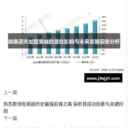
上一篇
热苏斯领衔英超历史最强前锋之路 探析其成功因素与关键时
刻
下一篇