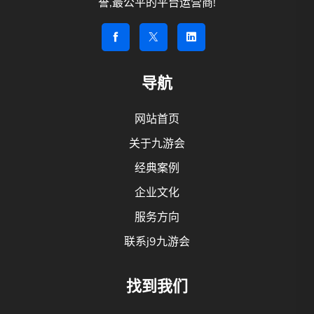
誉,最公平的平台运营商!
导航
网站首页
关于九游会
经典案例
企业文化
服务方向
联系j9九游会
找到我们