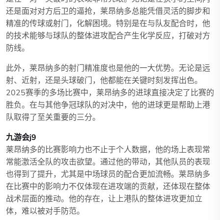
还是面对对方后卫的逼抢，莱昂纳多总能凭借灵活的脚步和
精准的传球或射门，化解困境。特别是在与队友配合时，他
的技术能够与球队的整体进攻配合产生化学反应，打破对方
防线。
此外，莱昂纳多的射门精准度也是他的一大优势。无论是远
射、近射，还是头球破门，他都能在关键时刻发挥出色。
2025赛季的多场比赛中，莱昂纳多的进球直接决定了比赛的
胜负。在与其他争冠球队的对决中，他的进球更是帮助上港
队取得了至关重要的三分。
九游会j9
莱昂纳多的比赛影响力也不止于个人数据，他的场上表现常
常能激活全队的攻击欲望。通过他的带动，其他队员的表现
也得到了提升，尤其是中场球员的配合更加流畅。莱昂纳多
在比赛中的影响力不仅体现在进攻端的贡献，还体现在整体
战术层面的推动。他的存在，让上港队的整体进攻更加立
体，难以被对手防范。