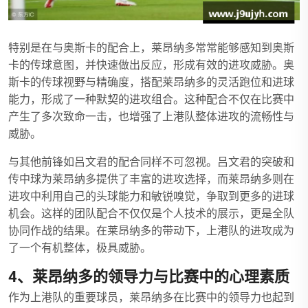
特别是在与奥斯卡的配合上，莱昂纳多常常能够感知到奥斯
卡的传球意图，并快速做出反应，形成有效的进攻威胁。奥
斯卡的传球视野与精确度，搭配莱昂纳多的灵活跑位和进球
能力，形成了一种默契的进攻组合。这种配合不仅在比赛中
产生了多次致命一击，也增强了上港队整体进攻的流畅性与
威胁。
与其他前锋如吕文君的配合同样不可忽视。吕文君的突破和
传中球为莱昂纳多提供了丰富的进攻选择，而莱昂纳多则在
进攻中利用自己的头球能力和敏锐嗅觉，争取到更多的进球
机会。这样的团队配合不仅仅是个人技术的展示，更是全队
协同作战的结果。在莱昂纳多的带动下，上港队的进攻成为
了一个有机整体，极具威胁。
4、莱昂纳多的领导力与比赛中的心理素质
作为上港队的重要球员，莱昂纳多在比赛中的领导力也起到