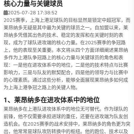
核心力量与关键球员
2025-07-28 17:38:52
2025赛季，上海上港足球队的目标显然是锁定中超冠军，而
莱昂纳多无疑是其中最为关键的球员之一。自加盟以来，莱
昂纳多凭借其出色的技术、稳定的发挥和在关键时刻的表
现，成为了球队进攻端的核心力量。在2025赛季的争冠路
上，他的表现至关重要。本文将从四个方面详细阐述莱昂纳
多作为上港队争冠路上的核心力量与关键球员的角色和表
现：一是他在进攻体系中的地位，二是他的技术特点与比赛
影响力，三是与队友的默契配合，四是他的领导力与比赛中
的心理素质。通过这些分析，能够全面展现莱昂纳多如何成
为上海上港争冠之路上的关键人物。
1、莱昂纳多在进攻体系中的地位
莱昂纳多在上港队进攻体系中的地位无可替代。作为球队的
前锋，他不仅需要承担进球的重任，还要在进攻端为队友创
造机会。在2025赛季的战术安排中，莱昂纳多的角色更为突
出，他常常是球队攻防转换中的枢纽。他的跑位、技术以及