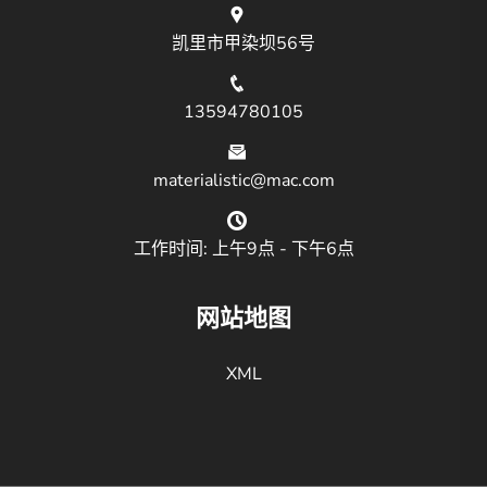
凯里市甲染坝56号
13594780105
materialistic@mac.com
工作时间: 上午9点 - 下午6点
网站地图
XML