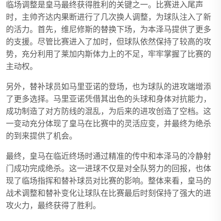
临场调整是皇马最终获得胜利的关键之一。比赛进入尾声
时，主帅齐达内果断进行了几次换人调整，为球队注入了新
的活力。首先，维尼修斯的替换下场，为本泽马提供了更多
的支援。尽管比赛进入了加时，但球队依然保持了较高的攻
势，充分利用了莱加内斯体力上的不足，牢牢掌握了比赛的
主动权。
另外，替补球员如马里亚诺的登场，也为球队的进攻端增添
了更多选择。马里亚诺凭借其出色的头球和身体对抗能力，
成功制造了对方防线的混乱，为后来的进攻创造了空档。这
一变动充分体现了皇马在比赛中的灵活应变，并最终为绝杀
的到来提供了机会。
最终，皇马在临近终场时通过精准的传中和本泽马的冷静射
门成功完成绝杀。这一进球不仅是对全队努力的回报，也体
现了临场指挥和替补球员对比赛的影响。整体来看，皇马的
战术调整和替补变化让球队在比赛最后时刻保持了强大的进
攻火力，最终获得了胜利。