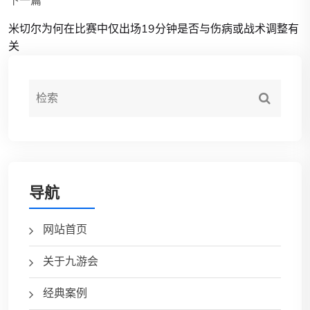
下一篇
米切尔为何在比赛中仅出场19分钟是否与伤病或战术调整有
关
导航
网站首页
关于九游会
经典案例