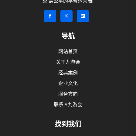
誉,最公平的平台运营商!
导航
网站首页
关于九游会
经典案例
企业文化
服务方向
联系j9九游会
找到我们