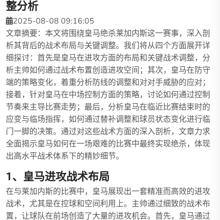
整分析
2025-08-08 09:16:05
文章摘要：本文将围绕皇马绝杀莱加内斯这一赛事，深入剖
析其背后的战术布局与关键调整。我们将从四个方面展开详
细探讨：首先是皇马在进攻方面的布局和关键战术调整，分
析主帅如何通过战术布置创造进攻空间；其次，皇马在防守
端的策略变化，着重分析防线的调整和对对手威胁的应对；
接着，针对皇马在中场控制方面的策略，讨论如何通过控制
节奏来主导比赛走势；最后，分析皇马在临近比赛结束时的
应变与临场指挥，如何通过替补调整和球员状态变化进行临
门一脚的决策。通过对这些战术方面的深入剖析，文章力求
全面揭示皇马如何在一场艰难的比赛中最终实现绝杀，体现
出高水平战术体系下的精妙细节。
1、皇马进攻战术布局
在与莱加内斯的比赛中，皇马展现出一套精准而高效的进攻
战术，尤其是在控球和空间利用上。主帅通过细致的战术布
置，让球队在前场创造了大量的进攻机会。首先，皇马通过