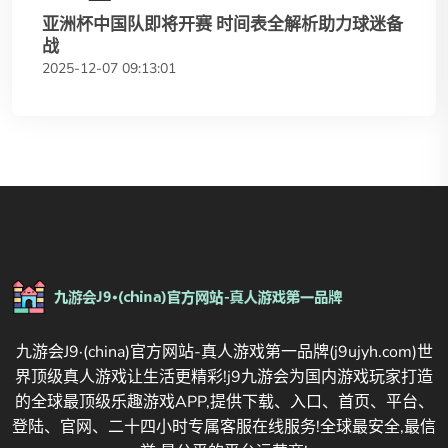
亚洲杯中国队即将开赛 时间表全解析助力球迷备
战
2025-12-07 09:13:01
九游会J9·(china)官方网站-真人游戏第一品牌(j9ujyh.com)世
界顶级真人游戏让生活更精彩!j9九游会为国内游戏玩家打造
的全球最顶级乐趣游戏APP,提供下载、入口、首页、平台、
登陆、官网、二十四小时专属客服在线服务!全球最安全,最信