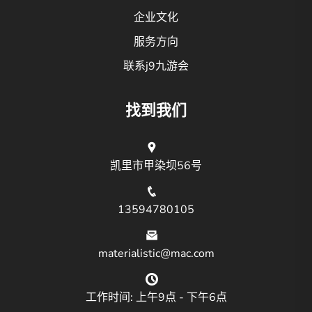
企业文化
服务方向
联系j9九游会
找到我们
凯里市甲染坝56号
13594780105
materialistic@mac.com
工作时间: 上午9点 - 下午6点