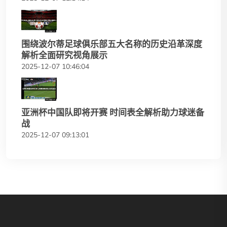
围绕波尔蒂足球俱乐部五大名称的历史沿革深度
解析全面研究视角展示
2025-12-07 10:46:04
亚洲杯中国队即将开赛 时间表全解析助力球迷备
战
2025-12-07 09:13:01