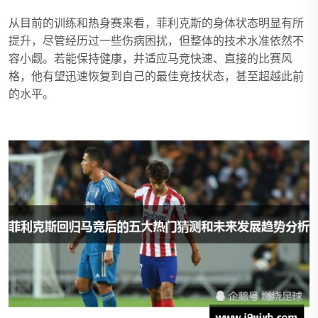
从目前的训练和热身赛来看，菲利克斯的身体状态明显有所
提升，尽管经历过一些伤病困扰，但整体的技术水准依然不
容小觑。若能保持健康，并适应马竞快速、直接的比赛风
格，他有望迅速恢复到自己的最佳竞技状态，甚至超越此前
的水平。