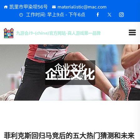
凯里市甲染坝56号
materialistic@mac.com
工作时间: 早上9点 - 下午6点
企业文化
首页
企业文化
菲利克斯回归马竞后的五大热门猜测和未来