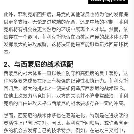
此外，菲利克斯回归后，马竞的其他球员也将为他的发挥提
供更多支持。无论是进攻端的配合，还是中场的控制，菲利
克斯将有机会在更为熟悉的环境中展现个人才华。然而，依
然存在一个疑问，菲利克斯能否在西蒙尼严谨的战术体系中
发挥最大的进攻威胁，这将决定他是否能够重新找回巅峰状
态。
2、与西蒙尼的战术适配
西蒙尼的战术体系一直以铁血防守和高强度的反击著称，这
种风格要求球员在场上有极强的纪律性和执行力。菲利克斯
回归后，最大的挑战之一便是如何适应西蒙尼的战术理念。
在他上次效力马竞期间，双方的关系并不算非常融洽，菲利
克斯的自由进攻风格与西蒙尼的战术要求存在一定的冲突。
然而，西蒙尼的战术体系也在逐渐进化，特别是在进攻端的
灵活性上已有所提升。因此，菲利克斯回归后，或许会有更
多的机会去发挥自己的技术特点。例如，在进攻三叉戟中，