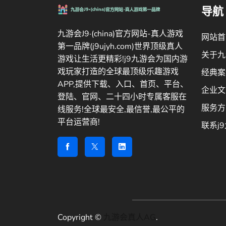
导航
九游会J9·(china)官方网站-真人游戏
网站首
第一品牌(j9ujyh.com)世界顶级真人
关于九
游戏让生活更精彩!j9九游会为国内游
戏玩家打造的全球最顶级乐趣游戏
经典案
APP,提供下载、入口、首页、平台、
企业文
登陆、官网、二十四小时专属客服在
服务方
线服务!全球最安全,最信誉,最公平的
平台运营商!
联系j
Copyright ©
九游会真人AG
.