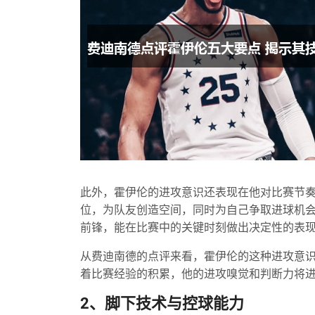
此外，霍伊伦的进攻意识还表现在他对比赛节
位，为队友创造空间，同时为自己争取进球机
前锋，能在比赛中的关键时刻做出决定性的表
从费迪南德的点评来看，霍伊伦的这种进攻意
着比赛经验的积累，他的进攻嗅觉和判断力将
2、脚下技术与控球能力