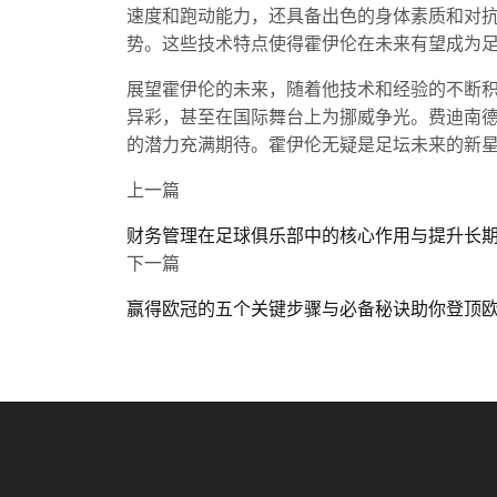
速度和跑动能力，还具备出色的身体素质和对
势。这些技术特点使得霍伊伦在未来有望成为
展望霍伊伦的未来，随着他技术和经验的不断
异彩，甚至在国际舞台上为挪威争光。费迪南
的潜力充满期待。霍伊伦无疑是足坛未来的新
上一篇
财务管理在足球俱乐部中的核心作用与提升长
下一篇
赢得欧冠的五个关键步骤与必备秘诀助你登顶