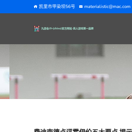
凯里市甲染坝56号
materialistic@mac.com