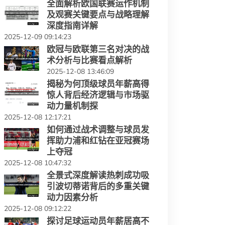
全面解析欧国联赛运作机制
及观赛关键要点与战略理解
深度指南详解
2025-12-09 09:14:23
欧冠与欧联第三名对决的战
术分析与比赛看点解析
2025-12-08 13:46:09
揭秘为何顶级球员年薪高得
惊人背后经济逻辑与市场驱
动力量机制探
2025-12-08 12:17:21
如何通过战术调整与球员发
挥助力浦和红钻在亚冠赛场
上夺冠
2025-12-08 10:47:32
全景式深度解读热刺成功吸
引波切蒂诺背后的多重关键
动力因素分析
2025-12-08 09:12:22
探讨足球运动员年薪居高不