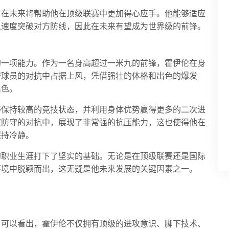
，在未来将帮助他在顶级联赛中更加得心应手。他能够适应
人速度突破对方防线，因此在未来有望成为世界级的前锋。
的一项能力。作为一名身高超过一米九的前锋，霍伊伦在身
守球员的对抗中占据上风，凭借强壮的体格和出色的爆发
出色。
够保持较高的竞技状态，并利用身体优势赢得更多的二次进
度防守的对抗中，展现了非常强的抗压能力，这也使得他在
保持冷静。
的职业生涯打下了坚实的基础。无论是在顶级联赛还是国际
环境中脱颖而出，这无疑是他未来发展的关键因素之一。
，可以看出，霍伊伦不仅拥有顶级的进攻意识、脚下技术、