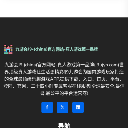
九游会J9·(china)官方网站-真人游戏第一品牌(j9ujyh.com)世
界顶级真人游戏让生活更精彩!j9九游会为国内游戏玩家打造
的全球最顶级乐趣游戏APP,提供下载、入口、首页、平台、
登陆、官网、二十四小时专属客服在线服务!全球最安全,最信
誉,最公平的平台运营商!
导航