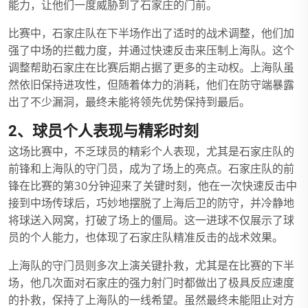
能力，让他们一度威胁到了石家庄的门前。
比赛中，石家庄队在下半场作出了适时的战术调整，他们加
强了中场的拦截力度，并通过快速反击来压制上海队。这个
调整帮助石家庄在比赛后期占据了更多的主动权。上海队虽
然依旧保持进攻性，但随着体力的消耗，他们在防守端暴露
出了不少漏洞，最终未能将领先优势保持到最后。
2、球员个人表现与精彩时刻
这场比赛中，不乏球员的精彩个人表现，尤其是石家庄队的
前锋和上海队的守门员，成为了场上的亮点。石家庄队的前
锋在比赛的第30分钟迎来了关键时刻，他在一次快速反击中
接到中场传球后，巧妙地摆脱了上海后卫的防守，并冷静地
将球送入网窝，打破了场上的僵局。这一进球不仅展示了球
员的个人能力，也体现了石家庄队精准反击的战术效果。
上海队的守门员则多次上演关键扑救，尤其是在比赛的下半
场，他几次面对石家庄的强力射门时都做出了极具反应速度
的扑救，保持了上海队的一线希望。虽然最终未能阻止对方