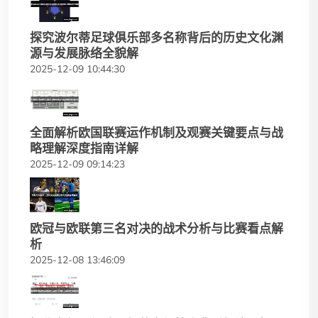
探究波尔蒂足球俱乐部多名称背后的历史文化渊
源与发展脉络全貌解
2025-12-09 10:44:30
全面解析欧国联赛运作机制及观赛关键要点与战
略理解深度指南详解
2025-12-09 09:14:23
欧冠与欧联第三名对决的战术分析与比赛看点解
析
2025-12-08 13:46:09