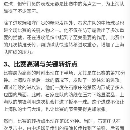
进球，但守门员的表现无疑是比赛中的亮点之一，为上海队
赢得了不少掌声。
除了进攻端和守门员的精彩发挥外，石家庄队的中场球员也
是全场比赛的关键人物之一。他不仅在防守端做出了多次重
要的拦截，还在进攻组织中起到了至关重要的作用。比赛中
的几次精准长传，帮助球队快速转移进攻重心，增加了上海
队防线的压力。
3、比赛高潮与关键转折点
比赛最为高潮的时刻出现在下半场，尤其是在比赛的第70分
钟。上海队在落后一球的情况下，发动了一波猛烈的进攻。
通过连续的进攻波，他们一度在石家庄的禁区内形成了多人
包围的局面。此时，石家庄队的防线在压力下略显混乱，上
海队的前锋利用这次机会打进了扳平一球。这个进球不仅让
上海队的士气大增，也让比赛的节奏变得更加紧张。
然而，比赛的转折点出现在第85分钟。当时，石家庄队在一
次反击中，由中场球员传出的精确长传找到了前锋，后者面