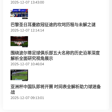
2025-12-07 13:43:00
巴黎圣日耳曼欧冠征途的坎坷历程与未解之谜
2025-12-07 12:14:14
围绕波尔蒂足球俱乐部五大名称的历史沿革深度
解析全面研究视角展示
2025-12-07 10:46:04
亚洲杯中国队即将开赛 时间表全解析助力球迷备
战
2025-12-07 09:13:01