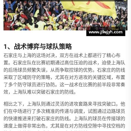
1、战术博弈与球队策略
石家庄与上海的这场对决，双方在战术上都进行了精心布
置。石家庄队在比赛初期通过高位压迫的战术，迫使上海队
的后场球员频繁失误，从而争取控球的优势。石家庄的防线
采取了区域防守的策略，尤其在对方进攻的关键区域，布置
了多个防守球员进行协防。这一战术在比赛的前半段非常奏
效，上海队难以突破石家庄的防线。
相比之下，上海队则通过灵活的进攻套路来寻找突破口。他
们在中场进行了多次精准的传递与调度，试图通过边路球员
的快速推进来打破石家庄的防线。上海队的球员在传接球的
速度上做得非常出色，尤其是在对方防线空隙中寻找空档的