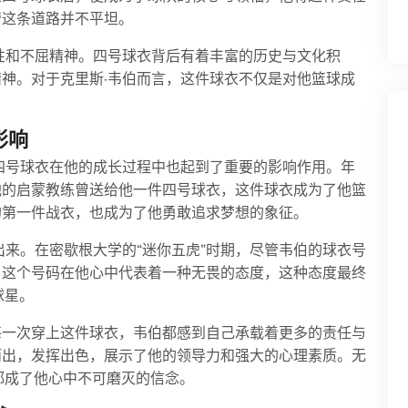
管这条道路并不平坦。
性和不屈精神。四号球衣背后有着丰富的历史与文化积
神。对于克里斯·韦伯而言，这件球衣不仅是对他篮球成
影响
四号球衣在他的成长过程中也起到了重要的影响作用。年
他的启蒙教练曾送给他一件四号球衣，这件球衣成为了他篮
的第一件战衣，也成为了他勇敢追求梦想的象征。
出来。在密歇根大学的“迷你五虎”时期，尽管韦伯的球衣号
。这个号码在他心中代表着一种无畏的态度，这种态度最终
球星。
每一次穿上这件球衣，韦伯都感到自己承载着更多的责任与
而出，发挥出色，展示了他的领导力和强大的心理素质。无
都成了他心中不可磨灭的信念。