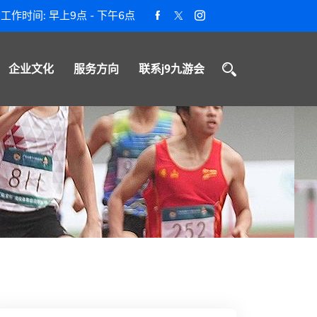
工作时间: 早上9点 - 下午6点
企业文化
服务方向
联系j9九游会