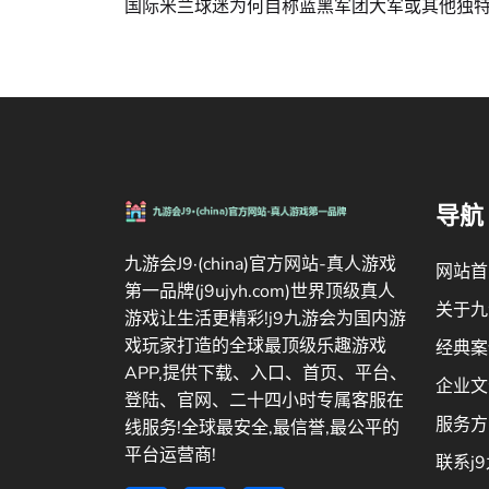
国际米兰球迷为何自称蓝黑军团大军或其他独
导航
九游会J9·(china)官方网站-真人游戏
网站首
第一品牌(j9ujyh.com)世界顶级真人
关于九
游戏让生活更精彩!j9九游会为国内游
戏玩家打造的全球最顶级乐趣游戏
经典案
APP,提供下载、入口、首页、平台、
企业文
登陆、官网、二十四小时专属客服在
服务方
线服务!全球最安全,最信誉,最公平的
平台运营商!
联系j