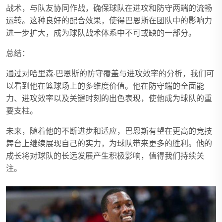
战术，与队友协同作战，确保球队在进攻和防守两端的流畅
运转。这种良好的配合效果，使得巴恩斯在团队中的影响力
进一步扩大，成为球队战术体系中不可或缺的一部分。
总结：
通过对哈里森·巴恩斯的防守覆盖与进攻效率的分析，我们可
以看到他在篮球场上的多维度价值。他在防守端的全面能
力、进攻效率以及关键时刻的出色表现，使他成为球队的重
要支柱。
未来，随着他的不断进步和适应，巴恩斯有望在更高的竞技
舞台上继续展现自己的实力，为球队带来更多的胜利。他的
成长将对球队的长远发展产生积极影响，值得我们持续关
注。