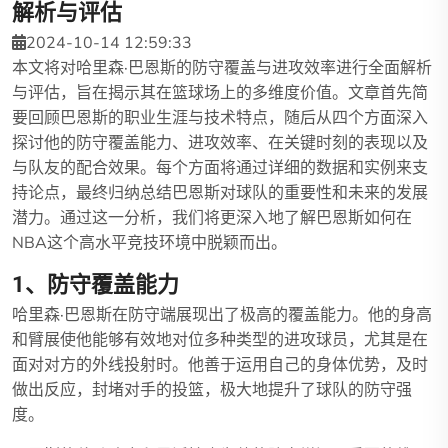
解析与评估
2024-10-14 12:59:33
本文将对哈里森·巴恩斯的防守覆盖与进攻效率进行全面解析
与评估，旨在揭示其在篮球场上的多维度价值。文章首先简
要回顾巴恩斯的职业生涯与技术特点，随后从四个方面深入
探讨他的防守覆盖能力、进攻效率、在关键时刻的表现以及
与队友的配合效果。每个方面将通过详细的数据和实例来支
持论点，最终归纳总结巴恩斯对球队的重要性和未来的发展
潜力。通过这一分析，我们将更深入地了解巴恩斯如何在
NBA这个高水平竞技环境中脱颖而出。
1、防守覆盖能力
哈里森·巴恩斯在防守端展现出了极高的覆盖能力。他的身高
和臂展使他能够有效地对位多种类型的进攻球员，尤其是在
面对对方的外线投射时。他善于运用自己的身体优势，及时
做出反应，封堵对手的投篮，极大地提升了球队的防守强
度。