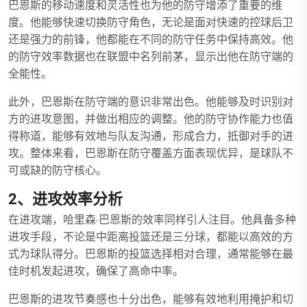
巴恩斯的移动速度和灵活性也为他的防守增添了重要的维
度。他能够快速切换防守角色，无论是面对快速的控球后卫
还是强力的前锋，他都能在不同的防守任务中保持高效。他
的防守效率数据也在联盟中名列前茅，显示出他在防守端的
全能性。
此外，巴恩斯在防守端的意识非常出色。他能够及时识别对
方的进攻意图，并做出相应的调整。他的防守协作能力也值
得称道，能够有效地与队友沟通，形成合力，抵御对手的进
攻。整体来看，巴恩斯在防守覆盖方面表现优异，是球队不
可或缺的防守核心。
2、进攻效率分析
在进攻端，哈里森·巴恩斯的效率同样引人注目。他具备多种
进攻手段，不论是中距离投篮还是三分球，都能以高效的方
式为球队得分。巴恩斯的投篮选择相对合理，通常能够在最
佳时机发起进攻，确保了高命中率。
巴恩斯的进攻节奏感也十分出色，能够有效地利用掩护和切