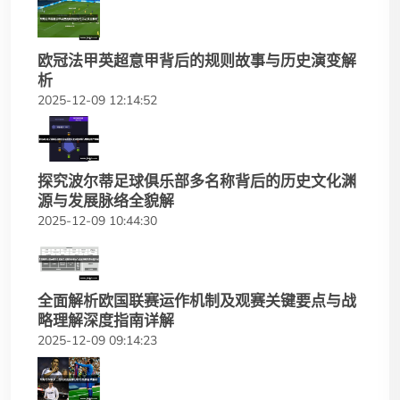
欧冠法甲英超意甲背后的规则故事与历史演变解
析
2025-12-09 12:14:52
探究波尔蒂足球俱乐部多名称背后的历史文化渊
源与发展脉络全貌解
2025-12-09 10:44:30
全面解析欧国联赛运作机制及观赛关键要点与战
略理解深度指南详解
2025-12-09 09:14:23