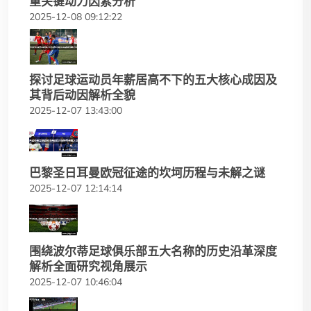
重关键动力因素分析
2025-12-08 09:12:22
探讨足球运动员年薪居高不下的五大核心成因及
其背后动因解析全貌
2025-12-07 13:43:00
巴黎圣日耳曼欧冠征途的坎坷历程与未解之谜
2025-12-07 12:14:14
围绕波尔蒂足球俱乐部五大名称的历史沿革深度
解析全面研究视角展示
2025-12-07 10:46:04