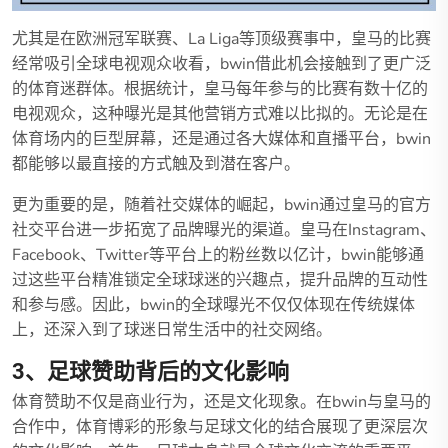
尤其是在欧洲冠军联赛、La Liga等顶级赛事中，皇马的比赛
经常吸引全球电视观众收看，bwin借此机会接触到了更广泛
的体育迷群体。根据统计，皇马每年参与的比赛有数十亿的
电视观众，这种曝光是其他营销方式难以比拟的。无论是在
体育场内的巨型屏幕，还是通过各大媒体和直播平台，bwin
都能够以最直接的方式触及到潜在客户。
更为重要的是，随着社交媒体的崛起，bwin通过皇马的官方
社交平台进一步拓宽了品牌曝光的渠道。皇马在Instagram、
Facebook、Twitter等平台上的粉丝数以亿计，bwin能够通
过这些平台精准锁定全球球迷的兴趣点，提升品牌的互动性
和参与感。因此，bwin的全球曝光不仅仅体现在传统媒体
上，还深入到了球迷日常生活中的社交网络。
3、足球赞助背后的文化影响
体育赞助不仅是商业行为，还是文化现象。在bwin与皇马的
合作中，体育博彩的形象与足球文化的结合展现了更深层次