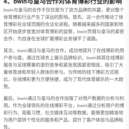
4、bwin与皇马合作对体育博彩行业的影响
bwin与皇马的合作不仅仅是为了双方品牌的共赢，更对整个
体育博彩行业产生了深远的影响。首先，这一合作推动了体
育博彩在全球范围的合法化进程。随着越来越多的国家和地
区开始逐步放宽对体育博彩的监管，bwin凭借与皇马的紧密
合作，为自身在全球扩展博彩业务铺平了道路。
其次，bwin通过与皇马的合作，成功地提升了在线博彩的用
户参与度。通过在球衣上展示品牌标识，bwin将其在线博彩
服务与足球赛事的激烈竞争和紧张氛围紧密相连，吸引了大
量体育迷和年轻人群体的参与。与传统的线下博彩方式相
比，在线博彩更为方便快捷，成为了现代体育娱乐的一大趋
势。
最后，bwin通过与皇马的合作加强了对用户数据的分析与利
用。作为全球领先的在线博彩平台，bwin通过分析用户的博
彩行为、观看习惯、社交媒体互动等数据，能够更加精准地
为用户提供个性化的服务和产品，提升了客户体验与品牌粘
性。