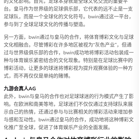
的文化影响。首先，足球本身就是全球文化交流的重要平
台。皇马作为世界级的足球俱乐部，它代表的远不止是一支
足球队，而是一个全球化的文化符号。bwin通过这一平台，
参与到了全球足球文化的传播与塑造。
另一方面，bwin通过与皇马的合作，将体育博彩文化与足球
文化相融合。尽管博彩在许多地区被视为“灰色产业”，但通
过与世界级俱乐部的合作，bwin成功地将博彩活动包装成一
种与体育娱乐紧密结合的文化现象。特别是在足球比赛中的
博彩活动，让更多的球迷将博彩视为提升观赛体验的一种方
式，而不再仅仅是单纯的赌博。
九游会真人AG
此外，bwin与皇马的合作也对足球球迷的行为模式产生了影
响。在欧洲和南美等地，足球迷们不仅仅通过支持球队来展
示自己的热情，还通过参与与比赛相关的博彩活动来增加参
与感和互动性。bwin通过皇马的合作，成功地将这种博彩文
化推广至全球，促进了体育娱乐产业的全面发展。