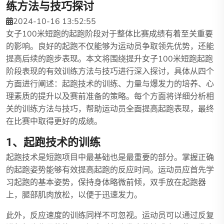
练方法与技巧探讨
2024-10-16 13:52:55
女子100米短跑的起跑阶段对于整体比赛成绩有着至关重要
的影响。良好的起跑不仅能够为运动员争取领先优势，还能
提高后续的跑步表现。本文将围绕提升女子100米短跑起跑
阶段表现的有效训练方法与技巧进行深入探讨，具体从四个
方面进行阐述：起跑技术的训练、力量与爆发力的培养、心
理素质的提升以及赛前准备的策略。每个方面将详细分析相
关的训练方法与技巧，帮助运动员全面提高起跑表现，最终
在比赛中取得更好的成绩。
1、起跑技术的训练
起跑技术是短跑项目中最基础也是最重要的部分。掌握正确
的起跑姿势能够有效提高起跑的反应时间。运动员应首先学
习起跑的基本姿势，保持身体略微前倾，双手放在起跑器
上，腿部肌肉放松，以便于迅速发力。
此外，反应速度的训练同样不可忽视。运动员可以通过反复