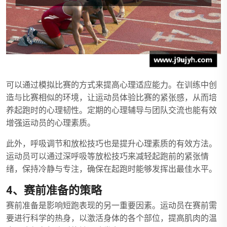
可以通过模拟比赛的方式来提高心理适应能力。在训练中创
造与比赛相似的环境，让运动员体验比赛的紧张感，从而培
养起跑时的心理韧性。定期的心理辅导与团队交流也能有效
增强运动员的心理素质。
此外，呼吸调节和放松技巧也是提升心理素质的有效方法。
运动员可以通过深呼吸等放松技巧来减轻起跑前的紧张情
绪，保持冷静与专注，确保在起跑时能够发挥出最佳水平。
4、赛前准备的策略
赛前准备是影响短跑表现的另一重要因素。运动员在赛前需
要进行科学的热身，以激活身体的各个部位，提高肌肉的温