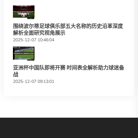
围绕波尔蒂足球俱乐部五大名称的历史沿革深度
解析全面研究视角展示
2025-12-07 10:46:04
亚洲杯中国队即将开赛 时间表全解析助力球迷备
战
2025-12-07 09:13:01