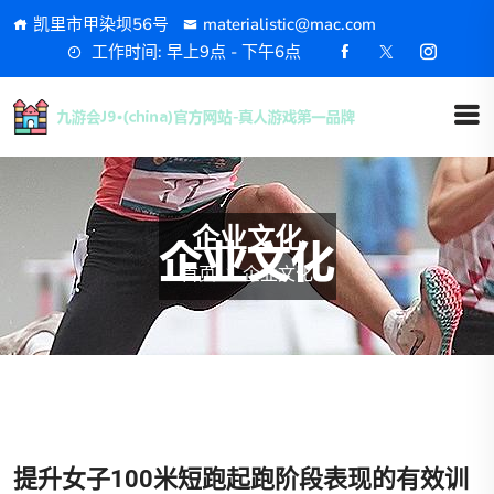
凯里市甲染坝56号
materialistic@mac.com
工作时间: 早上9点 - 下午6点
企业文化
首页
企业文化
提升女子100米短跑起跑阶段表现的有效训