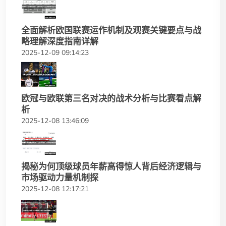
全面解析欧国联赛运作机制及观赛关键要点与战
略理解深度指南详解
2025-12-09 09:14:23
欧冠与欧联第三名对决的战术分析与比赛看点解
析
2025-12-08 13:46:09
揭秘为何顶级球员年薪高得惊人背后经济逻辑与
市场驱动力量机制探
2025-12-08 12:17:21