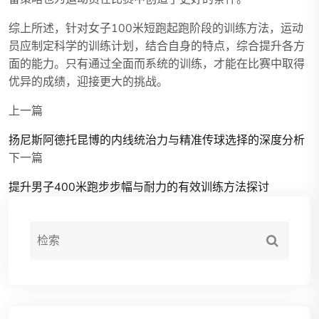
综上所述，针对女子100米短跑起跑阶段的训练方法，运动
员应制定科学的训练计划，结合自身的特点，综合提升各方
面的能力。只有通过全面而系统的训练，才能在比赛中取得
优异的成绩，迎接更大的挑战。
上一篇
扬尼斯阿德托昆博的内线统治力与精准传球选择的深度分析
下一篇
提升男子400米跑步步幅与耐力的有效训练方法探讨