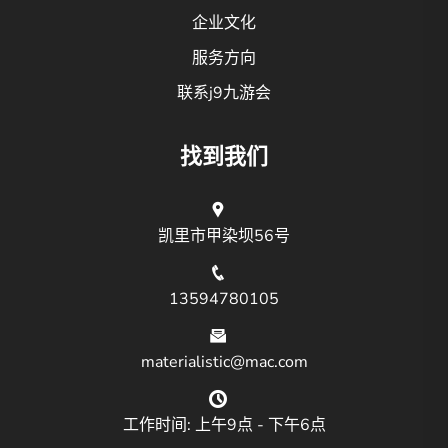
企业文化
服务方向
联系j9九游会
找到我们
凯里市甲染坝56号
13594780105
materialistic@mac.com
工作时间: 上午9点 - 下午6点