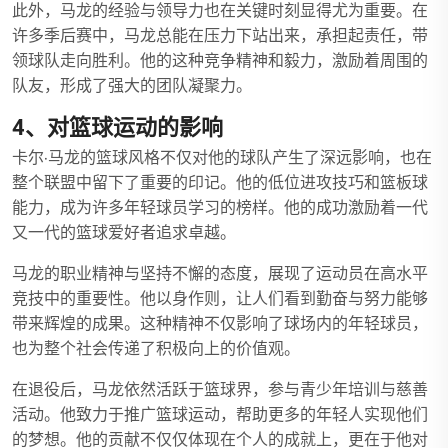
此外，马龙的经验与领导力也在关键时刻显得尤为重要。在
许多季后赛中，马龙总能在压力下站出来，承担起责任，带
领球队走向胜利。他的这种竞争精神和毅力，激励着周围的
队友，形成了强大的团队凝聚力。
4、对篮球运动的影响
卡尔·马龙的篮球风格不仅对他的球队产生了深远影响，也在
整个联盟中留下了重要的印记。他的低位进攻技巧和篮板球
能力，成为许多年轻球员学习的榜样。他的成功激励着一代
又一代的篮球爱好者追求卓越。
马龙的职业精神与坚持不懈的态度，展现了运动员在高水平
竞技中的重要性。他以身作则，让人们看到勤奋与努力能够
带来辉煌的成果。这种精神不仅影响了球场内的年轻球员，
也为整个社会传递了积极向上的价值观。
在退役后，马龙依然活跃于篮球界，参与青少年培训与慈善
活动。他致力于推广篮球运动，帮助更多的年轻人实现他们
的梦想。他的贡献不仅仅体现在个人的成就上，更在于他对