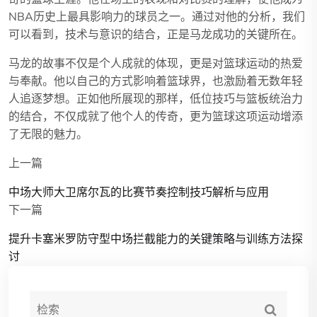
NBA历史上最具影响力的球员之一。通过对他的分析，我们
可以看到，技术与意识的结合，正是马龙成功的关键所在。
马龙的故事不仅是个人成就的体现，更是对篮球运动的热爱
与奉献。他以自己的方式影响着篮球界，也激励着无数年轻
人追逐梦想。正如他所展现的那样，低位技巧与篮板统治力
的结合，不仅成就了他个人的传奇，更为篮球这项运动增添
了无限的魅力。
上一篇
中场大师大卫席尔瓦的比赛节奏控制技巧解析与应用
下一篇
提升卡塞米罗防守型中场拦截能力的关键策略与训练方法探
讨