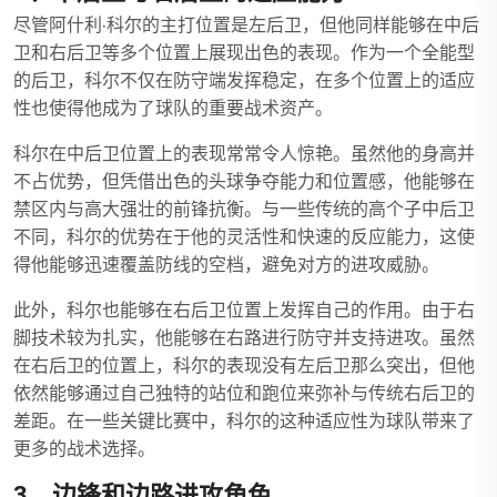
尽管阿什利·科尔的主打位置是左后卫，但他同样能够在中后
卫和右后卫等多个位置上展现出色的表现。作为一个全能型
的后卫，科尔不仅在防守端发挥稳定，在多个位置上的适应
性也使得他成为了球队的重要战术资产。
科尔在中后卫位置上的表现常常令人惊艳。虽然他的身高并
不占优势，但凭借出色的头球争夺能力和位置感，他能够在
禁区内与高大强壮的前锋抗衡。与一些传统的高个子中后卫
不同，科尔的优势在于他的灵活性和快速的反应能力，这使
得他能够迅速覆盖防线的空档，避免对方的进攻威胁。
此外，科尔也能够在右后卫位置上发挥自己的作用。由于右
脚技术较为扎实，他能够在右路进行防守并支持进攻。虽然
在右后卫的位置上，科尔的表现没有左后卫那么突出，但他
依然能够通过自己独特的站位和跑位来弥补与传统右后卫的
差距。在一些关键比赛中，科尔的这种适应性为球队带来了
更多的战术选择。
3、边锋和边路进攻角色