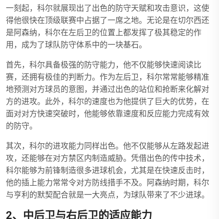
一刻起，科尔就展现出了出色的防守天赋和攻击意识，这使
得他很快在顶级联赛中占据了一席之地。无论是在切尔西还
是阿森纳，科尔在左后卫的位置上都发挥了极其稳定的作
用，成为了球队防守体系中的一块基石。
首先，科尔具备极强的防守能力，他不仅能够快速阅读比
赛，还拥有极佳的判断力。作为左后卫，科尔常常能够精准
地预测对方球员的意图，并通过出色的站位和抢断来化解对
方的进攻。此外，科尔的速度也为他提供了巨大的优势，在
面对对方快速突破时，他能够依靠速度和反应能力完成有效
的防守。
其次，科尔的进攻能力同样出色。他不仅能够从左路发起进
攻，还能够在对方禁区内制造威胁。凭借出色的传中技术，
科尔能够为前锋制造很多进球机会，尤其是在快速反击时，
他的插上能力常常令对方防线措手不及。阿森纳时期，科尔
与亨利的默契配合就是一大亮点，为球队带来了不少进球。
2、中后卫与右后卫的适应能力