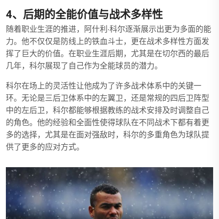
4、后期的全能价值与战术多样性
随着职业生涯的推进，阿什利·科尔逐渐展示出更为多面的能
力。他不仅仅是防线上的铁血斗士，更在战术多样性方面发
挥了巨大的价值。在职业生涯后期，尤其是在切尔西的最后
几年，科尔展现了自己作为全能球员的潜力。
科尔在场上的灵活性让他成为了许多战术体系中的关键一
环。无论是三后卫体系中的左翼卫，还是常规的四后卫阵型
中的左后卫，科尔都能够根据教练的战术安排及时调整自己
的角色。他的经验和全面性使得球队在不同战术下都有着更
多的选择，尤其是在面对强敌时，科尔的多重角色为球队提
供了更多的应对方式。