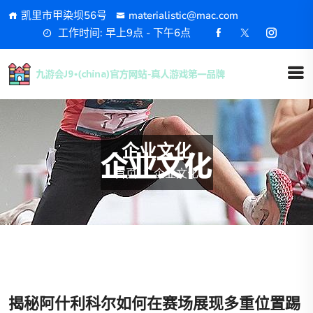
凯里市甲染坝56号
materialistic@mac.com
工作时间: 早上9点 - 下午6点
企业文化
首页
企业文化
揭秘阿什利科尔如何在赛场展现多重位置踢