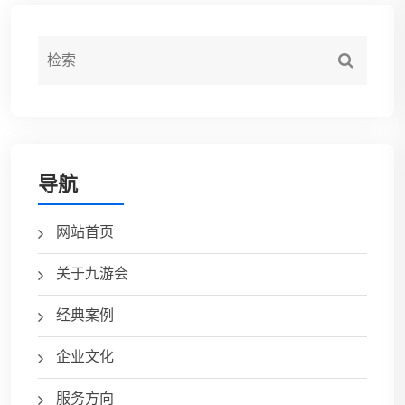
导航
网站首页
关于九游会
经典案例
企业文化
服务方向