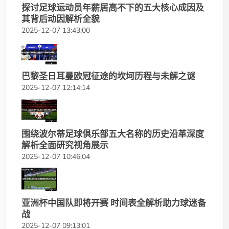
探讨足球运动员年薪居高不下的五大核心成因及
其背后动因解析全貌
2025-12-07 13:43:00
巴黎圣日耳曼欧冠征途的坎坷历程与未解之谜
2025-12-07 12:14:14
围绕波尔蒂足球俱乐部五大名称的历史沿革深度
解析全面研究视角展示
2025-12-07 10:46:04
亚洲杯中国队即将开赛 时间表全解析助力球迷备
战
2025-12-07 09:13:01