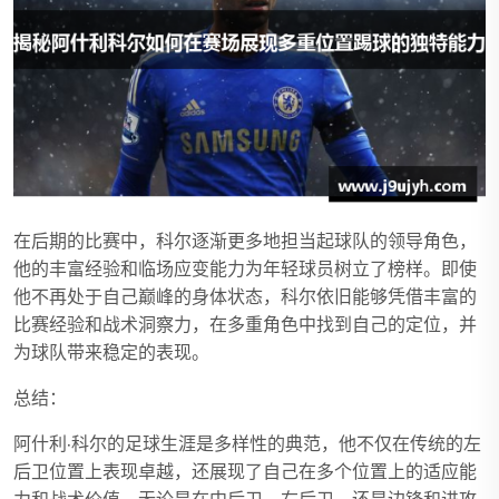
在后期的比赛中，科尔逐渐更多地担当起球队的领导角色，
他的丰富经验和临场应变能力为年轻球员树立了榜样。即使
他不再处于自己巅峰的身体状态，科尔依旧能够凭借丰富的
比赛经验和战术洞察力，在多重角色中找到自己的定位，并
为球队带来稳定的表现。
总结：
阿什利·科尔的足球生涯是多样性的典范，他不仅在传统的左
后卫位置上表现卓越，还展现了自己在多个位置上的适应能