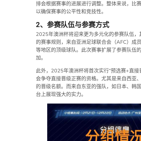
排会根据赛事的进展进行调整。整体来说，比
以确保赛事的公平性和竞技性。
2、参赛队伍与参赛方式
2025年澳洲杯将迎来更为多元化的参赛队伍
的赛事规则，来自亚洲足球联合会（AFC）成
等地区的顶级球队。此次赛事扩展了参赛队伍的
加。
此外，2025年澳洲杯将首次实行“预选赛+直
会争夺直接晋级正赛的资格。尤其是来自西亚
的晋级名额。而来自东亚的强队，如日本、韩
台上展现强大的实力。