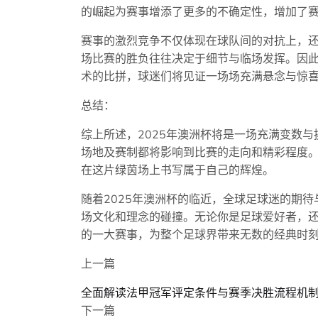
的崛起为赛事增添了更多的不确定性，增加了
赛事的激烈竞争不仅体现在球队间的对抗上，
场比赛的胜负往往决定于细节与临场发挥。因此
术的比拼，球迷们将见证一场场充满悬念与惊
总结：
综上所述，2025年澳洲杯将是一场充满变数
场地及赛制都将影响到比赛的走向和精彩程度
在这片绿茵场上书写属于自己的辉煌。
随着2025年澳洲杯的临近，全球足球迷的期
场文化和理念的碰撞。无论你是足球爱好者，还
的一大赛事，为整个足球界带来无数的经典时
上一篇
全面解读法甲冠军评定条件与赛季决胜流程机
下一篇