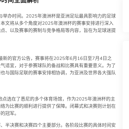
办时间全面解析
与举办时间。2025年澳洲杯是亚洲足坛最具影响力的足球
本文将从多个角度对2025年澳洲杯的赛事安排进行深入
地点、以及赛事的赛制与竞争格局等内容，旨在为足球迷提
新的官方公告，赛事将在2025年6月16日至7月4日之
天气适宜，对于参赛球队的备战和比赛具有重要意义。为了
间也与国际足联的赛事安排相协调，为亚洲及世界各大强队
赛地点选在了悉尼的多个体育场馆，作为2025年澳洲杯的主
网络为比赛的顺利进行提供了保障。闭幕式和决赛则计划在
杯的冠军。
赛、半决赛和决赛四个主要部分。各阶段比赛的具体时间安