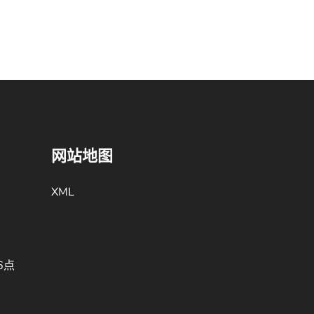
网站地图
XML
6点