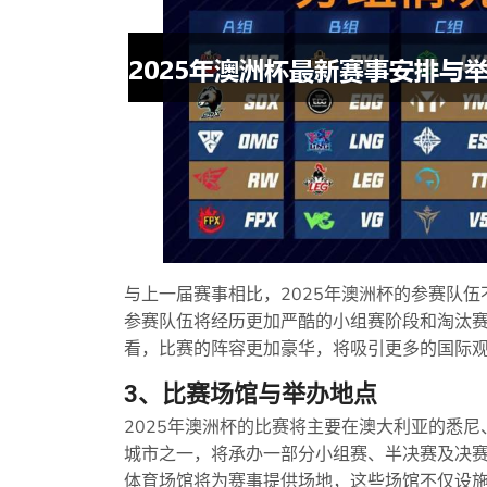
与上一届赛事相比，2025年澳洲杯的参赛队
参赛队伍将经历更加严酷的小组赛阶段和淘汰
看，比赛的阵容更加豪华，将吸引更多的国际
3、比赛场馆与举办地点
2025年澳洲杯的比赛将主要在澳大利亚的悉
城市之一，将承办一部分小组赛、半决赛及决赛
体育场馆将为赛事提供场地，这些场馆不仅设