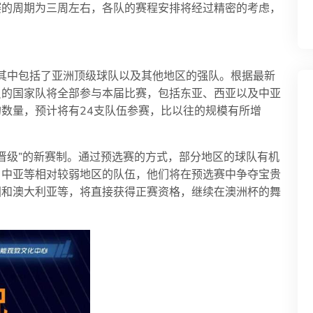
赛的周期为三周左右，各队的赛程安排将经过精密的考虑，
，其中包括了亚洲顶级球队以及其他地区的强队。根据最新
员的国家队将全部参与本届比赛，包括东亚、西亚以及中亚
数量，预计将有24支队伍参赛，比以往的规模有所增
接晋级”的新赛制。通过预选赛的方式，部分地区的球队有机
、中亚等相对较弱地区的队伍，他们将在预选赛中争夺宝贵
国和澳大利亚等，将直接获得正赛资格，继续在澳洲杯的舞