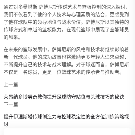
通过对多曼塔斯·萨博尼斯传球艺术与篮板控制的深入探讨，
我们不仅看到了他的个人技术与心理素质的结合，更感受到
了他在球队中的领导地位与战术价值。萨博尼斯以其独特的
传球方式和卓越的篮板能力，在现代篮球中展现了全能球员
的风采。
在未来的篮球发展中，萨博尼斯的风格和技术将继续影响着
新一代球员。他的成功故事也将激励更多年轻人追求卓越，
不断提升自己的技术与战术理解。对于球迷而言，萨博尼斯
不仅是一名球员，更是一位篮球艺术的传承者与推动者。
上一篇
莱昂纳多博努奇教你提升足球防守站位与头球技巧的秘诀
下一篇
提升伊涅斯塔传球创造力与控球稳定性的全方位训练策略探
讨