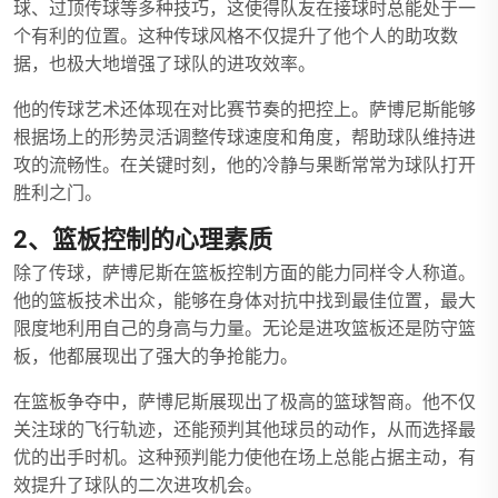
球、过顶传球等多种技巧，这使得队友在接球时总能处于一
个有利的位置。这种传球风格不仅提升了他个人的助攻数
据，也极大地增强了球队的进攻效率。
他的传球艺术还体现在对比赛节奏的把控上。萨博尼斯能够
根据场上的形势灵活调整传球速度和角度，帮助球队维持进
攻的流畅性。在关键时刻，他的冷静与果断常常为球队打开
胜利之门。
2、篮板控制的心理素质
除了传球，萨博尼斯在篮板控制方面的能力同样令人称道。
他的篮板技术出众，能够在身体对抗中找到最佳位置，最大
限度地利用自己的身高与力量。无论是进攻篮板还是防守篮
板，他都展现出了强大的争抢能力。
在篮板争夺中，萨博尼斯展现出了极高的篮球智商。他不仅
关注球的飞行轨迹，还能预判其他球员的动作，从而选择最
优的出手时机。这种预判能力使他在场上总能占据主动，有
效提升了球队的二次进攻机会。