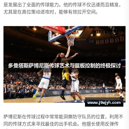
是发展出了全面的传球能力。他的传球不仅迅速而且精准，
尤其是在高位策动进攻时，能够有效拉开空间。
萨博尼斯在传球过程中常常能洞察防守队员的位置，利用不
同的传球方式来寻找最佳的出手机会。他擅长使用反弹传