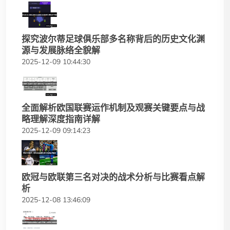
探究波尔蒂足球俱乐部多名称背后的历史文化渊
源与发展脉络全貌解
2025-12-09 10:44:30
全面解析欧国联赛运作机制及观赛关键要点与战
略理解深度指南详解
2025-12-09 09:14:23
欧冠与欧联第三名对决的战术分析与比赛看点解
析
2025-12-08 13:46:09