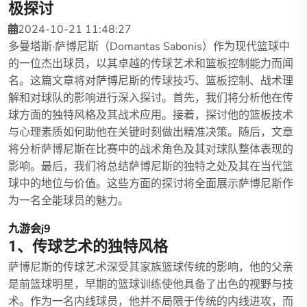
极探讨
2024-10-21 11:48:27
多曼塔斯·萨博尼斯（Domantas Sabonis）作为现代篮球中
的一位杰出球员，以其卓越的传球艺术和篮板控制能力而闻
名。这篇文章将对萨博尼斯的传球技巧、篮板控制、战术理
解和对球队的影响进行深入探讨。首先，我们将分析他在传
球方面的独特风格及其战术应用。接着，探讨他的篮板技术
与心理素质如何助他在关键时刻做出精准决策。随后，文章
将分析萨博尼斯在比赛中的战术角色及其对球队整体表现的
影响。最后，我们将总结萨博尼斯的独特之处及其在当代篮
球中的地位与价值。这些方面的探讨将全面展示萨博尼斯作
为一名全能球员的魅力。
九游会j9
1、传球艺术的独特风格
萨博尼斯的传球艺术深受其家族篮球传统的影响，他的父亲
是前篮球明星，早期的篮球训练使他具备了出色的视野与技
术。作为一名内线球员，他并不局限于传统的内线进攻，而