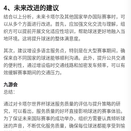
4、未来改进的建议
结合以上分析，未来卡塔尔及其他国家举办国际赛事时，可
以从多个方面进行改进。首先，应加强文化交流与理解，组
织方可以提前开展文化适应性培训，帮助球迷更好地融入当
地环境。这将提升球迷的整体满意度。
其次，建议增设多语言服务点，特别是在大型赛事期间，确
保来自不同国家的球迷能够顺利沟通。此外，提升公共交通
的便利性，通过增设临时交通线路和加密发车频率，可以有
效缓解赛事期间的交通压力。
九游会
总结：
通过对卡塔尔世界杯球迷服务质量的评估与提升策略的研
究，可以看出，服务质量的好坏直接影响球迷的赛事体验。
为了保证未来国际赛事的成功举办，组织方需要认真倾听球
迷的声音，不断优化服务质量，确保每位球迷都能享受到愉