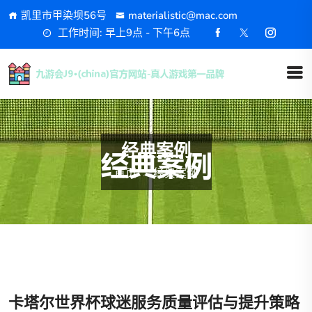
凯里市甲染坝56号
materialistic@mac.com
工作时间: 早上9点 - 下午6点
经典案例
首页
经典案例
卡塔尔世界杯球迷服务质量评估与提升策略