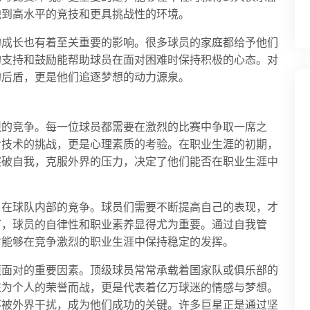
触到高水平的竞技和更具挑战性的环境。
的成长也有着至关重要的影响。很多球员的家庭都给予他们
的支持和鼓励能帮助球员在面对困难时保持积极的心态。对
的后盾，更是他们追逐梦想的动力源泉。
烈的竞争。每一位球员都需要在激烈的比赛中争取一席之
对技术的挑战，更是心理素质的考验。在职业生涯的初期，
突破自我，克服外界的压力，决定了他们能否在职业生涯中
了在球队内部的竞争。球员们需要不断提高自己的表现，才
下，球员的自律性和职业素养显得尤为重要。通过自我管
才能够在竞争激烈的职业生涯中保持稳定的发挥。
须面对的重要因素。顶级球员常常承载着国家队或俱乐部的
在为个人的荣誉而战，更是代表着亿万球迷的情感与梦想。
不被外界干扰，成为他们成功的关键。许多巨星正是通过坚