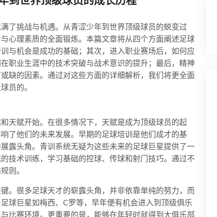
年到世界顶级球员的成长历程
充满了挑战与机遇。从青涩少年到世界顶级球员的蜕变过
力与心理素质的全面锻炼。本篇文章将从四个方面阐述足球
培训与机会是成功的基础；其次，进入职业赛场后，如何应
们在职业生涯中的技术突破与战术意识的提升；最后，精神
可或缺的因素。通过对这些方面的详细解析，我们将更全面
级球员的。
趣和天赋开始。在很多情况下，天赋是成为顶级球员的起
影响了他们的未来发展。早期的足球培训是他们成才的基
中展露头角。青训系统无疑为这些未来的足球巨星提供了一
统的技术训练，学习基础的控球、传球和射门技巧。通过不
和规则。
关键。很多足球天才的崭露头角，并非依靠单纯的努力，而
足球巨星如梅西、C罗等，早年便有机会进入到顶级俱乐
练与比赛环境。更重要的是，能够在年轻时就得到大俱乐部