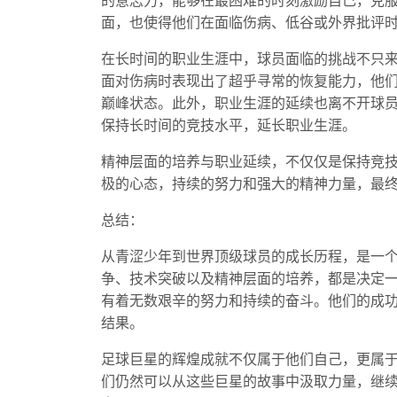
的意志力，能够在最困难的时刻激励自己，克
面，也使得他们在面临伤病、低谷或外界批评
在长时间的职业生涯中，球员面临的挑战不只
面对伤病时表现出了超乎寻常的恢复能力，他
巅峰状态。此外，职业生涯的延续也离不开球
保持长时间的竞技水平，延长职业生涯。
精神层面的培养与职业延续，不仅仅是保持竞
极的心态，持续的努力和强大的精神力量，最
总结：
从青涩少年到世界顶级球员的成长历程，是一
争、技术突破以及精神层面的培养，都是决定
有着无数艰辛的努力和持续的奋斗。他们的成
结果。
足球巨星的辉煌成就不仅属于他们自己，更属
们仍然可以从这些巨星的故事中汲取力量，继