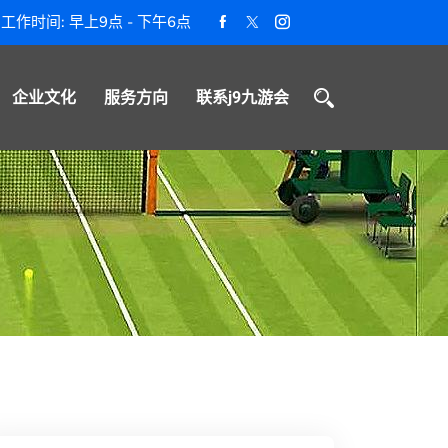
工作时间: 早上9点 - 下午6点
企业文化
服务方向
联系j9九游会