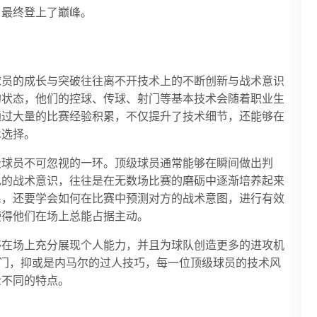
，最终登上了巅峰。
球员的成长与突破往往离不开技术上的不断创新与战术意识
的状态，他们的控球、传球、射门等基本技术会随着职业生
通过大量的比赛经验积累，不仅提升了技术细节，还能够在
术选择。
级球员不可忽视的一环。顶级球员通常能够在瞬间做出判
色的战术意识，往往是在无数场比赛的磨砺中逐渐培养起来
系，还要学会如何在比赛中预测对方的战术意图，进行有效
使得他们在场上总能占据主动。
够在场上充分展现个人能力，并且为球队创造更多的进攻机
门，抑或是内马尔的过人技巧，每一位顶级球员的技术风
众不同的特点。