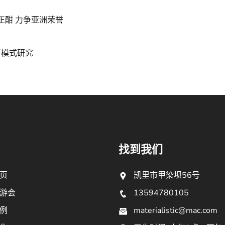
正酣 力争亚洲荣誉
新模式研究
找到我们
页
凯里市甲染坝56号
游会
13594780105
例
materialistic@mac.com