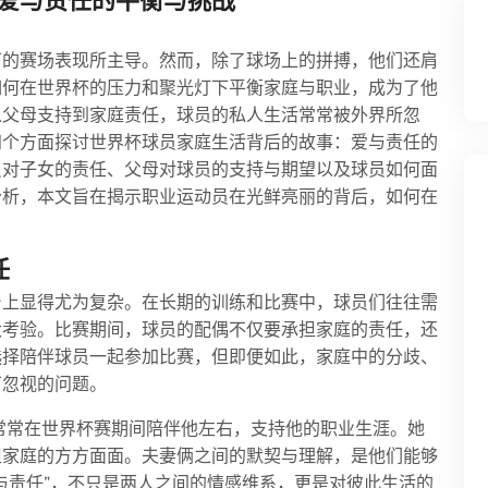
爱与责任的平衡与挑战
下的赛场表现所主导。然而，除了球场上的拼搏，他们还肩
如何在世界杯的压力和聚光灯下平衡家庭与职业，成为了他
从父母支持到家庭责任，球员的私人生活常常被外界所忽
四个方面探讨世界杯球员家庭生活背后的故事：爱与责任的
员对子女的责任、父母对球员的支持与期望以及球员如何面
分析，本文旨在揭示职业运动员在光鲜亮丽的背后，如何在
任
台上显得尤为复杂。在长期的训练和比赛中，球员们往往需
大考验。比赛期间，球员的配偶不仅要承担家庭的责任，还
选择陪伴球员一起参加比赛，但即便如此，家庭中的分歧、
可忽视的问题。
常常在世界杯赛期间陪伴他左右，支持他的职业生涯。她
担家庭的方方面面。夫妻俩之间的默契与理解，是他们能够
与责任”，不只是两人之间的情感维系，更是对彼此生活的