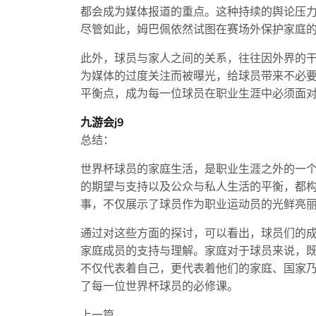
都会成为媒体报道的重点。这种持续的舆论压
尽管如此，姆巴佩依然试图在赛场外保护家庭
此外，球员与家人之间的关系，往往因外界的
为媒体的过度关注而被曝光，给球员带来不必
平衡点，成为每一位球员在职业生涯中必须面
九游会j9
总结：
世界杯球员的家庭生活，是职业生涯之外的一
的期望与支持以及公众与私人生活的平衡，都
事，不仅展示了球员作为职业运动员的光鲜亮
通过对这些方面的探讨，可以看出，球员们的
家庭成员的支持与理解。家庭对于球员来说，
不仅代表着自己，更代表着他们的家庭、国家
了每一位世界杯球员的必修课。
上一篇