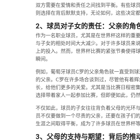
双方需要在爱情和责任之间找到平衡。有些球
则选择在背后默默支持，无论如何，这些决定
2、球员对子女的责任：父亲的角
作为一名职业球员，尤其是在世界杯这样的重
与子女的相处时间大大减少。对于许多球员来
上的投入。然而，世界杯比赛的紧张节奏使得
瞬间。
例如，葡萄牙球员C罗的父亲角色就一直受到球
的父亲。C罗在许多场合谈到过，尽管他有着辉
长，给他们更多的关爱。尤其是当比赛日程密
选择带着家人一起参加比赛，但即便如此，仍
不仅如此，球员的子女往往背负着父母的光环
员不仅要做到一个尽责的父亲，还要在孩子们
生涯之间取得平衡，成为了许多球员在世界杯
3、父母的支持与期望：背后的推