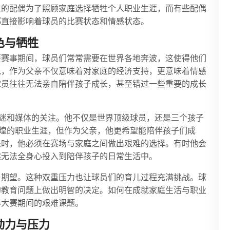
员的配偶为了照顾家庭选择牺牲个人职业生涯，而有些配偶
都直接影响着球员的比赛状态和情感状态。
色与牺牲
要赛事期间，球员们常常需要在世界各地奔波，这使得他们
说，作为父亲不仅意味着对家庭的经济支持，更意味着情感
球员往往无法亲自陪伴孩子成长，甚至错过一些重要的成长
迷和媒体的关注。他不仅是世界顶级球员，还是三个孩子
煌的职业生涯，但作为父亲，他更希望能陪伴孩子们成
集时，他必须在赛场与家庭之间做出艰难的选择。有时他会
然无法全身心投入到陪伴孩子的日常生活中。
与期望。这种双重压力也让球员们的育儿过程充满挑战。球
的教育问题上做出明智的决定。如何在成就家庭生活与职业
等大赛期间的艰难课题。
动力与压力