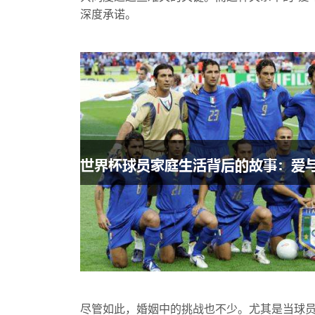
深度承诺。
尽管如此，婚姻中的挑战也不少。尤其是当球