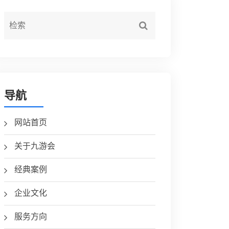
导航
网站首页
关于九游会
经典案例
企业文化
服务方向