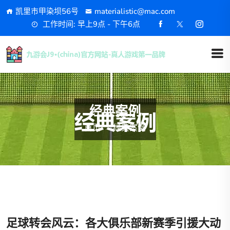
凯里市甲染坝56号
materialistic@mac.com
工作时间: 早上9点 - 下午6点
经典案例
首页
经典案例
足球转会风云：各大俱乐部新赛季引援大动