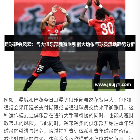
例如，曼城和巴黎圣日耳曼等俱乐部虽然花费巨大，但他们
通常会采用延长支付期限或者通过球员交换来平衡账目。这
种运作模式让俱乐部在进行大手笔引援的同时，也能规避财
政违规的风险。与此同时，越来越多的俱乐部开始注重年轻
球员的引进与培养，通过提升青训体系和青年球员的价值，
减少对市场的依赖。这种资金运作模式不仅能减轻负担，还