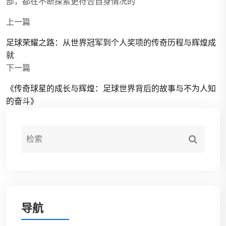
部，都在不断探索更符合自身情况的
上一篇
足球荣耀之路：从世界冠军到个人奖项的传奇历程与辉煌成
就
下一篇
《传奇球星的成长与辉煌：足球世界背后的故事与不为人知
的奋斗》
导航