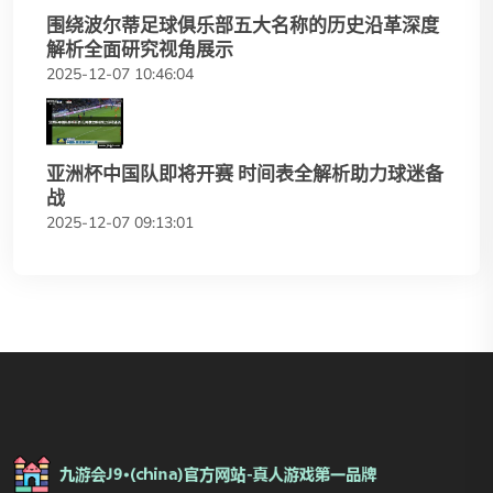
围绕波尔蒂足球俱乐部五大名称的历史沿革深度
解析全面研究视角展示
2025-12-07 10:46:04
亚洲杯中国队即将开赛 时间表全解析助力球迷备
战
2025-12-07 09:13:01