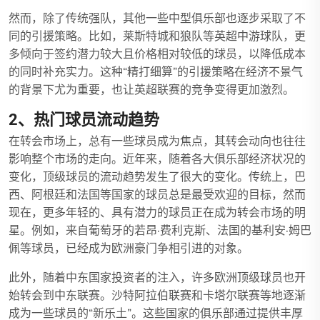
然而，除了传统强队，其他一些中型俱乐部也逐步采取了不
同的引援策略。比如，莱斯特城和狼队等英超中游球队，更
多倾向于签约潜力较大且价格相对较低的球员，以降低成本
的同时补充实力。这种“精打细算”的引援策略在经济不景气
的背景下尤为重要，也让英超联赛的竞争变得更加激烈。
2、热门球员流动趋势
在转会市场上，总有一些球员成为焦点，其转会动向也往往
影响整个市场的走向。近年来，随着各大俱乐部经济状况的
变化，顶级球员的流动趋势发生了很大的变化。传统上，巴
西、阿根廷和法国等国家的球员总是最受欢迎的目标，然而
现在，更多年轻的、具有潜力的球员正在成为转会市场的明
星。例如，来自葡萄牙的若昂·费利克斯、法国的基利安·姆巴
佩等球员，已经成为欧洲豪门争相引进的对象。
此外，随着中东国家投资者的注入，许多欧洲顶级球员也开
始转会到中东联赛。沙特阿拉伯联赛和卡塔尔联赛等地逐渐
成为一些球员的“新乐土”。这些国家的俱乐部通过提供丰厚