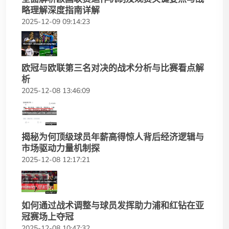
略理解深度指南详解
2025-12-09 09:14:23
欧冠与欧联第三名对决的战术分析与比赛看点解
析
2025-12-08 13:46:09
揭秘为何顶级球员年薪高得惊人背后经济逻辑与
市场驱动力量机制探
2025-12-08 12:17:21
如何通过战术调整与球员发挥助力浦和红钻在亚
冠赛场上夺冠
2025-12-08 10:47:32