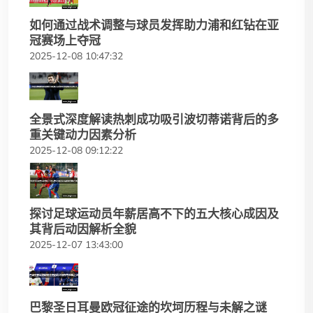
如何通过战术调整与球员发挥助力浦和红钻在亚
冠赛场上夺冠
2025-12-08 10:47:32
全景式深度解读热刺成功吸引波切蒂诺背后的多
重关键动力因素分析
2025-12-08 09:12:22
探讨足球运动员年薪居高不下的五大核心成因及
其背后动因解析全貌
2025-12-07 13:43:00
巴黎圣日耳曼欧冠征途的坎坷历程与未解之谜