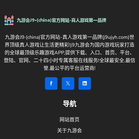
九游会J9·(china)官方网站-真人游戏第一品牌(j9ujyh.com)世
界顶级真人游戏让生活更精彩!j9九游会为国内游戏玩家打造
的全球最顶级乐趣游戏APP,提供下载、入口、首页、平台、
登陆、官网、二十四小时专属客服在线服务!全球最安全,最信
誉,最公平的平台运营商!
导航
网站首页
关于九游会