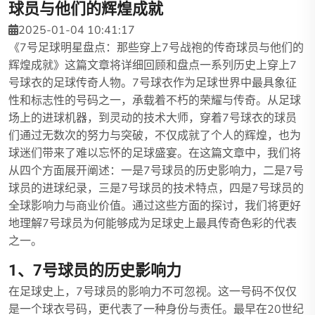
球员与他们的辉煌成就
2025-01-04 10:41:17
《7号足球明星盘点：那些穿上7号战袍的传奇球员与他们的
辉煌成就》这篇文章将详细回顾和盘点一系列历史上穿上7
号球衣的足球传奇人物。7号球衣作为足球世界中最具象征
性和标志性的号码之一，承载着不朽的荣耀与传奇。从足球
场上的进球机器，到灵动的技术大师，穿着7号球衣的球员
们通过无数次的努力与突破，不仅成就了个人的辉煌，也为
球迷们带来了难以忘怀的足球盛宴。在这篇文章中，我们将
从四个方面展开阐述：一是7号球员的历史影响力，二是7号
球员的进球纪录，三是7号球员的技术特点，四是7号球员的
全球影响力与商业价值。通过这些方面的探讨，我们将更好
地理解7号球员为何能够成为足球史上最具传奇色彩的代表
之一。
1、7号球员的历史影响力
在足球史上，7号球员的影响力不可忽视。这一号码不仅仅
是一个球衣号码，更代表了一种身份与责任。最早在20世纪