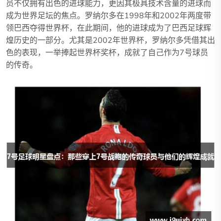
员不仅拥有出色的进球能力，更因其极具技术含量的进球而
成为世界足坛的焦点。罗纳尔多在1998年和2002年两度带
领巴西夺得世界杯，在此期间，他的进球成为了巴西足球辉
煌历史的一部分。尤其是2002年世界杯，罗纳尔多凭借其出
色的表现，一举捧起世界杯奖杯，成就了自己作为7号球员
的传奇。