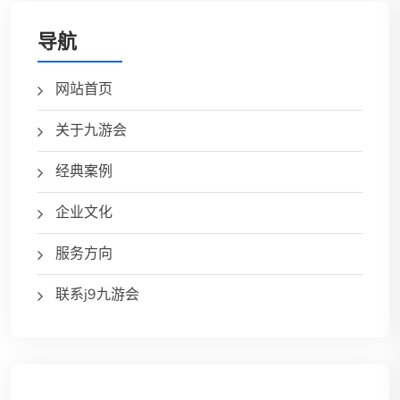
导航
网站首页
关于九游会
经典案例
企业文化
服务方向
联系j9九游会