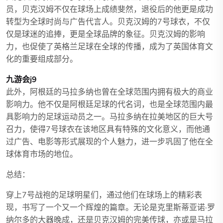
员，贝克汉姆不仅在球场上成绩斐然，退役后的他更是成功
转型为全球时尚与广告代言人。贝克汉姆的7号球衣，不仅
仅是球迷的追捧，更是全球品牌的象征。贝克汉姆的影响
力，也促使了英格兰足球在全球的传播，成为了英国体育文
化的重要组成部分。
九游会j9
此外，阿根廷的马拉多纳也曾在全球范围内拥有极大的商业
影响力。他不仅是阿根廷足球的代名词，也是全球范围内最
具影响力的足球运动员之一。马拉多纳在拉美地区的巨大号
召力，使得7号球衣在该地区具有特殊的文化意义，而他通
过广告、电影等形式展现的个人魅力，进一步巩固了他在全
球体育市场的地位。
总结：
穿上7号战袍的足球明星们，通过他们在球场上的精彩表
现，书写了一个又一个辉煌的篇章。无论是克里斯蒂亚诺·罗
纳尔多的大器晚成，还是贝克汉姆的完美传球，亦或是马拉