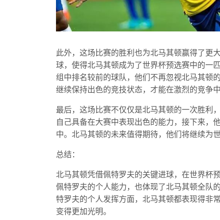
此外，这场比赛的胜利也为北马其顿赢得了更
球，使得北马其顿成为了世界杯预选赛中的一
组中排名较前的球队，他们不再忽视北马其顿
继续保持出色的竞技状态，才能在激烈的竞争
最后，这场比赛不仅仅是北马其顿的一次胜利
自己具备在大赛中表现出色的能力，接下来，
中。北马其顿的未来值得期待，他们将继续为
总结：
北马其顿凭借佩特罗夫的关键进球，在世界杯
佩特罗夫的个人能力，也体现了北马其顿全队
特罗夫的个人发挥方面，北马其顿都表现得非
变得更加光明。