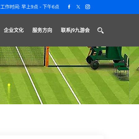
工作时间: 早上9点 - 下午6点
企业文化
服务方向
联系j9九游会