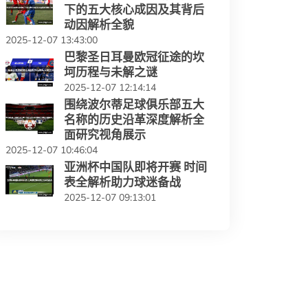
下的五大核心成因及其背后
动因解析全貌
2025-12-07 13:43:00
巴黎圣日耳曼欧冠征途的坎
坷历程与未解之谜
2025-12-07 12:14:14
围绕波尔蒂足球俱乐部五大
名称的历史沿革深度解析全
面研究视角展示
2025-12-07 10:46:04
亚洲杯中国队即将开赛 时间
表全解析助力球迷备战
2025-12-07 09:13:01