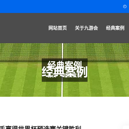
网站首页
关于九游会
经典案例
经典案例
首页
经典案例