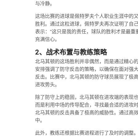
与冷静。
这场比赛的进球是佩特罗夫个人职业生涯中的
胜利。通过这粒进球，佩特罗夫再次证明了自
表示：“这只是我的责任，球队的胜利才是最重
充满信心。
2、战术布置与教练策略
北马其顿的这场胜利并非偶然，而是通过精心
安排强调了防守反击的策略，以确保在面对强
反击。比赛中，北马其顿的防守球员展现了极
进攻势头。
除了防守上的稳固，北马其顿在进攻端的表现
而是利用中场的传导配合，寻找最合适的进攻
北马其顿的反击具备了极高的威胁性。通过高
中。
此外，教练还根据比赛进程进行了及时的调整