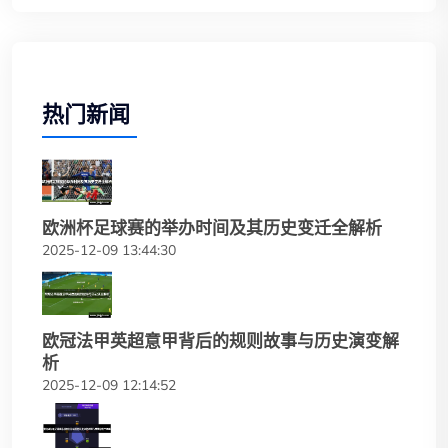
热门新闻
欧洲杯足球赛的举办时间及其历史变迁全解析
2025-12-09 13:44:30
欧冠法甲英超意甲背后的规则故事与历史演变解
析
2025-12-09 12:14:52