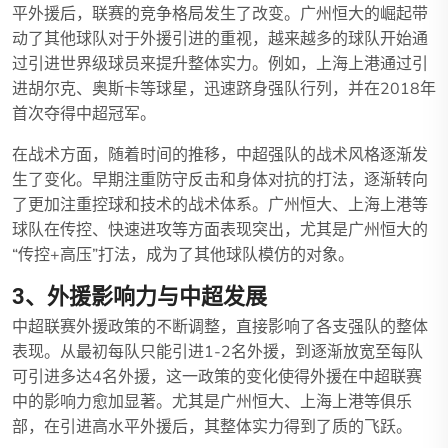
平外援后，联赛的竞争格局发生了改变。广州恒大的崛起带
动了其他球队对于外援引进的重视，越来越多的球队开始通
过引进世界级球员来提升整体实力。例如，上海上港通过引
进胡尔克、奥斯卡等球星，迅速跻身强队行列，并在2018年
首次夺得中超冠军。
在战术方面，随着时间的推移，中超强队的战术风格逐渐发
生了变化。早期注重防守反击和身体对抗的打法，逐渐转向
了更加注重控球和技术的战术体系。广州恒大、上海上港等
球队在传控、快速进攻等方面表现突出，尤其是广州恒大的
“传控+高压”打法，成为了其他球队模仿的对象。
3、外援影响力与中超发展
中超联赛外援政策的不断调整，直接影响了各支强队的整体
表现。从最初每队只能引进1-2名外援，到逐渐放宽至每队
可引进多达4名外援，这一政策的变化使得外援在中超联赛
中的影响力愈加显著。尤其是广州恒大、上海上港等俱乐
部，在引进高水平外援后，其整体实力得到了质的飞跃。