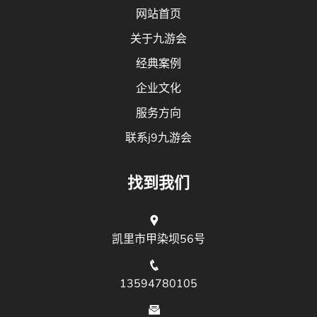
网站首页
关于九游会
经典案例
企业文化
服务方向
联系j9九游会
找到我们
凯里市甲染坝56号
13594780105