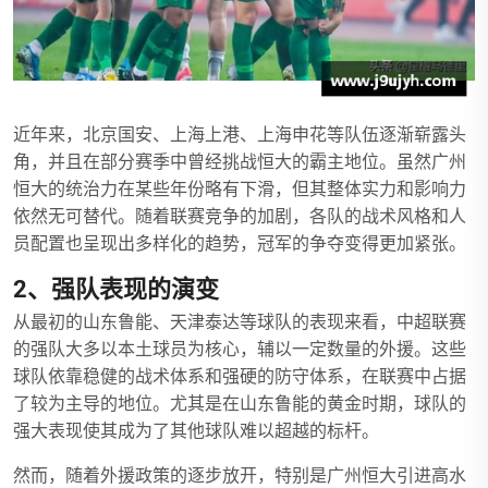
近年来，北京国安、上海上港、上海申花等队伍逐渐崭露头
角，并且在部分赛季中曾经挑战恒大的霸主地位。虽然广州
恒大的统治力在某些年份略有下滑，但其整体实力和影响力
依然无可替代。随着联赛竞争的加剧，各队的战术风格和人
员配置也呈现出多样化的趋势，冠军的争夺变得更加紧张。
2、强队表现的演变
从最初的山东鲁能、天津泰达等球队的表现来看，中超联赛
的强队大多以本土球员为核心，辅以一定数量的外援。这些
球队依靠稳健的战术体系和强硬的防守体系，在联赛中占据
了较为主导的地位。尤其是在山东鲁能的黄金时期，球队的
强大表现使其成为了其他球队难以超越的标杆。
然而，随着外援政策的逐步放开，特别是广州恒大引进高水