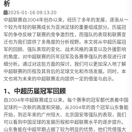
析
2025-01-16 09:13:20
中超联赛自2004年创办以来，经历了多年的发展，逐渐从一
个较为年轻的联赛成长为亚洲足球的重要组成部分。历届冠
军的争夺反映了联赛的竞争激烈性，而强队的表现和联赛变
迁也为我们提供了多角度的分析视野。本文将从中超历届冠
军的回顾、强队表现的变化、战术风格的演变以及外援影响
的角度，对中超联赛的历年冠军及各赛季强队的表现进行详
细分析。通过对这些方面的探讨，我们可以更加深入地了解
中超联赛的历程及其背后的足球文化和市场发展。同时，本
文也将为未来的中超联赛走向提供一定的借鉴与启示。
1、中超历届冠军回顾
自2004年中超联赛成立以来，每个赛季的冠军都代表着中国
足球的一次新的高度和突破。从2004年的首个冠军山东鲁能
开始，到近年来的广州恒大、北京国安等强队的表现，我们
可以看到中国足球的发展历程和中超联赛水平的逐步提升。
山东鲁能在中超早期占据了较为明显的优势，他们凭借强大