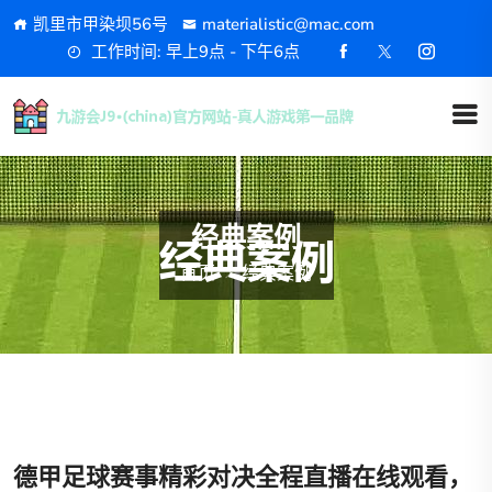
凯里市甲染坝56号
materialistic@mac.com
工作时间: 早上9点 - 下午6点
经典案例
首页
经典案例
德甲足球赛事精彩对决全程直播在线观看，