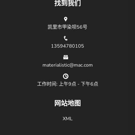
找到我们
凯里市甲染坝56号
13594780105
materialistic@mac.com
工作时间: 上午9点 - 下午6点
网站地图
XML