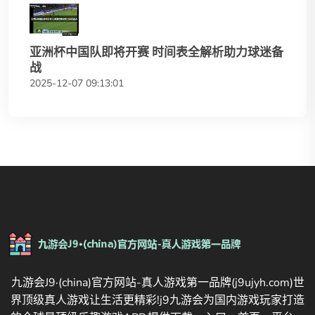
亚洲杯中国队即将开赛 时间表全解析助力球迷备
战
2025-12-07 09:13:01
九游会J9·(china)官方网站-真人游戏第一品牌(j9ujyh.com)世
界顶级真人游戏让生活更精彩!j9九游会为国内游戏玩家打造