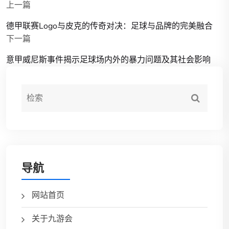
上一篇
德甲联赛Logo与皮克的传奇对决：足球与品牌的完美融合
下一篇
意甲威尼斯事件揭示足球场内外的暴力问题及其社会影响
导航
网站首页
关于九游会