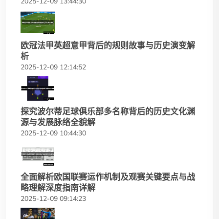
2025-12-09 13:44:30
欧冠法甲英超意甲背后的规则故事与历史演变解
析
2025-12-09 12:14:52
探究波尔蒂足球俱乐部多名称背后的历史文化渊
源与发展脉络全貌解
2025-12-09 10:44:30
全面解析欧国联赛运作机制及观赛关键要点与战
略理解深度指南详解
2025-12-09 09:14:23