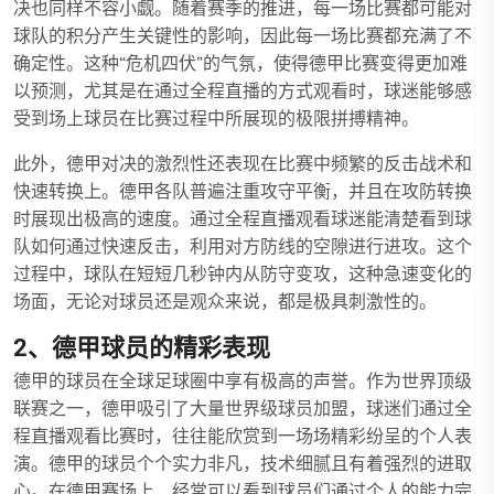
决也同样不容小觑。随着赛季的推进，每一场比赛都可能对
球队的积分产生关键性的影响，因此每一场比赛都充满了不
确定性。这种“危机四伏”的气氛，使得德甲比赛变得更加难
以预测，尤其是在通过全程直播的方式观看时，球迷能够感
受到场上球员在比赛过程中所展现的极限拼搏精神。
此外，德甲对决的激烈性还表现在比赛中频繁的反击战术和
快速转换上。德甲各队普遍注重攻守平衡，并且在攻防转换
时展现出极高的速度。通过全程直播观看球迷能清楚看到球
队如何通过快速反击，利用对方防线的空隙进行进攻。这个
过程中，球队在短短几秒钟内从防守变攻，这种急速变化的
场面，无论对球员还是观众来说，都是极具刺激性的。
2、德甲球员的精彩表现
德甲的球员在全球足球圈中享有极高的声誉。作为世界顶级
联赛之一，德甲吸引了大量世界级球员加盟，球迷们通过全
程直播观看比赛时，往往能欣赏到一场场精彩纷呈的个人表
演。德甲的球员个个实力非凡，技术细腻且有着强烈的进取
心。在德甲赛场上，经常可以看到球员们通过个人的能力完