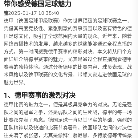
带你感受德国足球魅力
2025-01-17 10:35:40
德甲（德国足球甲级联赛）作为世界顶级的足球联赛之一，
凭借其高度竞技性、紧张刺激的赛事氛围以及富有特色的德
国足球文化，吸引了全球范围内大量的观众。近年来，随着
网络直播技术的发展，越来越多的球迷能够通过全程直播的
方式，第一时间感受德甲赛事的精彩对决。本文将从四个方
面详细介绍德甲赛事的魅力，尤其是通过全程直播观看德甲
赛事的独特体验。通过分析德甲的比赛内容、球员表现、战
术风格以及德甲联赛的文化背景，带领大家走进德国足球的
魅力世界。
1、德甲赛事的激烈对决
德甲比赛的魅力之一，便是其极具竞争力的对决。无论是强
队之间的冠军之争，还是弱队之间的生死战，德甲的每一场
比赛都充满了悬念。德国足球一直以其坚实的基础、强烈的
团队精神以及快速的比赛节奏著称。德国球队之间的对决往
往充满了紧张感，尤其是像拜仁慕尼黑、多特蒙德等传统豪