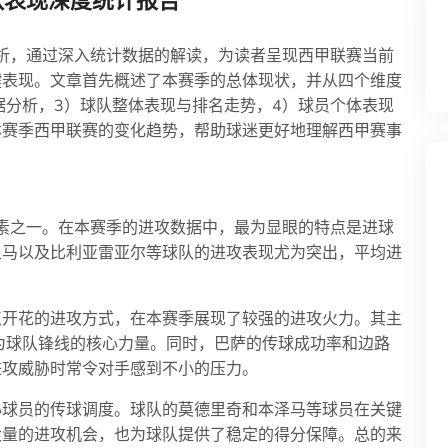
队表现深度统计报告
分析，通过深入统计数据的解读，为读者呈现西甲联赛当前
键表现。文章首先概述了本赛季的总体现状，并从四个维度
据分析，3）球队整体表现与排名走势，4）球员个体表现
本赛季西甲联赛的变化趋势，帮助球迷更好地理解西甲赛事
因素之一。在本赛季的进攻数据中，最为显眼的特点是进球
皇马以及比利亚雷亚尔等球队的进攻表现尤为突出，平均进
点开花的进攻方式，在本赛季展现了较强的进攻火力。其主
为球队锋线的核心力量。同时，巴萨的传球成功率和边路
进攻威胁时常令对手感到不小的压力。
心球员的传球调度。球队的莫德里奇和本泽马等球员在关键
大量的进攻机会，也为球队提供了稳定的得分保障。总的来