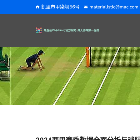
凯里市甲染坝56号
materialistic@mac.com