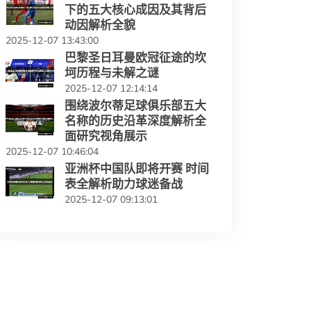
下的五大核心成因及其背后
动因解析全貌
2025-12-07 13:43:00
巴黎圣日耳曼欧冠征途的坎
坷历程与未解之谜
2025-12-07 12:14:14
围绕波尔蒂足球俱乐部五大
名称的历史沿革深度解析全
面研究视角展示
2025-12-07 10:46:04
亚洲杯中国队即将开赛 时间
表全解析助力球迷备战
2025-12-07 09:13:01