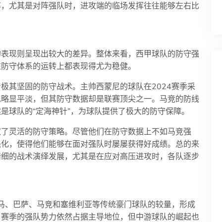
率，尤其是对阵强队时，进攻端的临场发挥往往能够左右比
的表现则呈现出较大的差异。整体来看，西甲球队的防守强
在防守体系的运转上都表现得尤为稳健。
极其坚固的防守战术。主帅西蒙尼的球队在2024赛季采
现略显平淡，但其防守数据却是联赛顶尖之一。马竞的防线
是球队的“定海神针”，为球队提供了极大的防守保障。
取了灵活的防守策略。尽管他们在防守数据上不如马竞强
强化，使得他们能够在面对强队时屡屡获得好成绩。总的来
精细的战术演绎发展，尤其是在应对高压进攻时，各队逐步
皇马、巴萨、马竞和塞维利亚等传统豪门球队的较量，形成
甲赛季的强队势力依然占据主导地位，但中游球队的崛起也