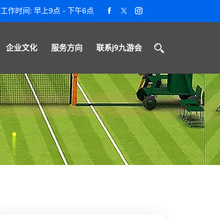
工作时间: 早上9点 - 下午6点
企业文化
服务方向
联系j9九游会