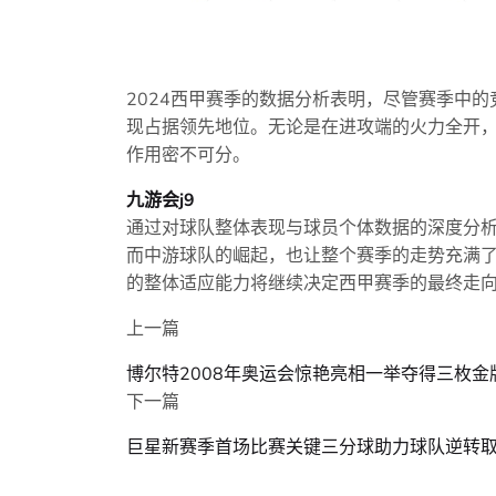
2024西甲赛季的数据分析表明，尽管赛季中
现占据领先地位。无论是在进攻端的火力全开
作用密不可分。
九游会j9
通过对球队整体表现与球员个体数据的深度分
而中游球队的崛起，也让整个赛季的走势充满
的整体适应能力将继续决定西甲赛季的最终走
上一篇
博尔特2008年奥运会惊艳亮相一举夺得三枚金
下一篇
巨星新赛季首场比赛关键三分球助力球队逆转