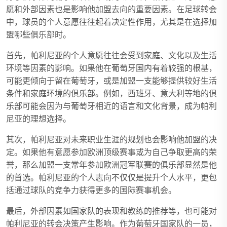
愿和外部因素也是影响他加盟去向的重要因素。在足球转会
中，球员的个人意愿往往起着决定性作用，尤其是在选择加
盟哪些俱乐部时。
首先，帕利尼亚的个人意愿往往会受到家庭、文化以及生活
环境等因素的影响。如果他在葡萄牙国内有着较强的根基，
可能更倾向于留在葡萄牙，或是加盟一支能够提供较好生活
条件和家庭环境的俱乐部。例如，西班牙、意大利等地的俱
乐部可能会因为与葡萄牙相近的语言和文化背景，成为帕利
尼亚的理想选择。
其次，帕利尼亚对未来职业生涯的规划也会影响他加盟的决
定。如果他有意愿参加欧洲顶级赛事或为自己争取更高的荣
誉，那么加盟一支常年参加欧洲冠军联赛的俱乐部显然是他
的首选。帕利尼亚的个人志向不仅仅是提升个人水平，更包
括通过球队的竞争力获得更多的国际赛事机会。
最后，外部因素如国家队的表现和教练的推荐等，也可能对
帕利尼亚的转会决策产生影响。作为葡萄牙国家队的一员，