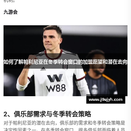
机制。
九游会
2、俱乐部需求与冬季转会策略
对于帕利尼亚的潜在去向，俱乐部的需求和冬季转会策略是
决定性因素之一。在冬季转会窗口，很多俱乐部面临着人员