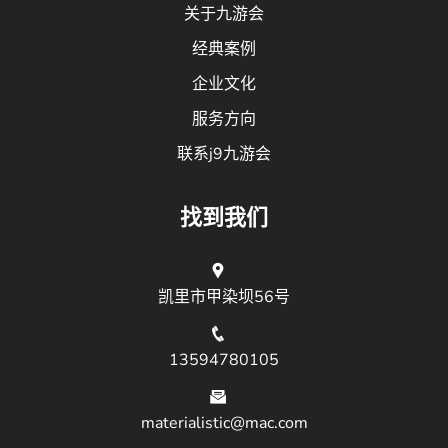
关于九游会
经典案例
企业文化
服务方向
联系j9九游会
找到我们
凯里市甲染坝56号
13594780105
materialistic@mac.com