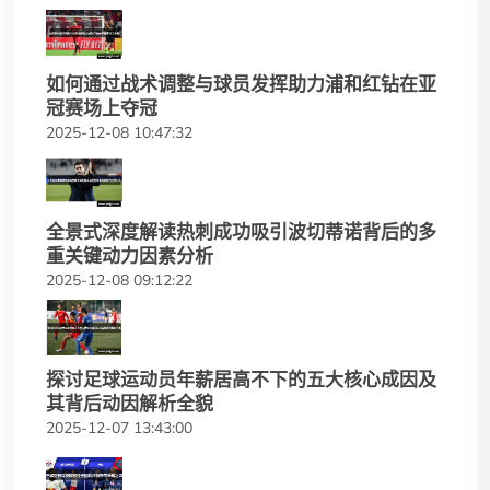
如何通过战术调整与球员发挥助力浦和红钻在亚
冠赛场上夺冠
2025-12-08 10:47:32
全景式深度解读热刺成功吸引波切蒂诺背后的多
重关键动力因素分析
2025-12-08 09:12:22
探讨足球运动员年薪居高不下的五大核心成因及
其背后动因解析全貌
2025-12-07 13:43:00