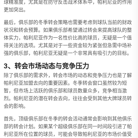
球精准度，尤其是在防守反击战术体系中，帕利尼亚的作用
更加突出。
最后，俱乐部的冬季转会策略也需要考虑到球队当前的财政
状况和转会预算。如果俱乐部希望通过转会来提高球队的整
体实力，帕利尼亚作为一名性价比高的球员，无疑是一个值
得关注的选项。尤其是对于一些资金较为紧张但急需中场补
强的俱乐部，帕利尼亚无疑是一个非常具有吸引力的目标。
3、转会市场动态与竞争压力
除了俱乐部的需求外，转会市场的动态和竞争压力也是了解
帕利尼亚加盟去向的重要因素。冬季转会窗口虽然较为短
暂，但市场上活跃的俱乐部和球员数量众多，竞争相当激
烈。帕利尼亚的潜在转会去向，往往会受到其他大牌球员转
会的影响。
首先，顶级俱乐部在冬季的转会活动通常会影响到其他俱乐
部的转会计划。如果某个超级俱乐部在同一时间段引进了帕
利尼亚所在位置的球员，可能会导致帕利尼亚的市场价值受