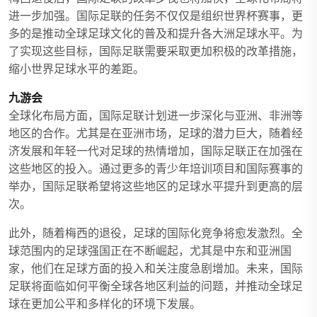
进一步加强。国际足联的任务不仅仅是组织世界杯赛事，更
多的是推动全球足球文化的普及和提升各大洲足球水平。为
了实现这些目标，国际足联需要采取更加积极的改革措施，
缩小世界足球水平的差距。
九游会
全球化布局方面，国际足联计划进一步深化与亚洲、非洲等
地区的合作。尤其是在亚洲市场，足球的潜力巨大，随着经
济发展和年轻一代对足球的热情增加，国际足联正在加强在
这些地区的投入。通过更多的青少年培训项目和国际赛事的
举办，国际足联希望将这些地区的足球水平提升到更高的层
次。
此外，随着梅西的退役，足球的国际化竞争将愈发激烈。全
球范围内的足球强国正在不断崛起，尤其是中东和亚洲国
家，他们在足球方面的投入和关注度急剧增加。未来，国际
足联将面临如何平衡全球各地区利益的问题，并推动全球足
球在更加公平和多样化的环境下发展。