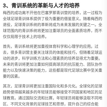
3、青训系统的革新与人才的培养
梅西的成功离不开他在巴塞罗那青训营的培养，这一过程为
全球足球青训体系提供了极为重要的借鉴意义。随着梅西的
退役，足球青训系统的革新将成为未来发展的关键之一。全
球范围内的青训系统将更加注重球员的全面素质培养，而不
仅仅局限于技术上的培养。
首先，青训系统将更加重视体育科学和心理学的应用。过
去，很多青训营主要关注球员的体能和技巧，但随着足球运
动的进步，科学训练方法和心理素质的培养显得尤为重要。
未来的青训将更加注重如何提高球员的抗压能力、团队协作
能力以及快速决策的能力，这些都是现代足球比赛中至关重
要的因素。
其次，足球青训将更加注重国际化和多元化。全球化的足球
趋势使得越来越多的年轻球员能够接受不同国家和地区的足
球教育。通过国际交流和比赛，年轻球员将能够汲取不同地
区、不同文化背景的足球技艺和思想，提升自己的综合能