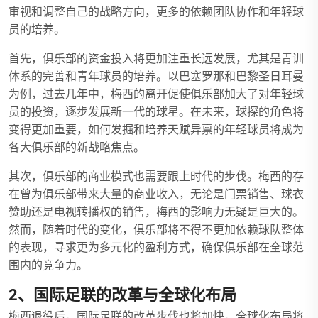
审视和调整自己的战略方向，更多的依赖团队协作和年轻球
员的培养。
首先，俱乐部的资金投入将更加注重长远发展，尤其是青训
体系的完善和青年球员的培养。以巴塞罗那和巴黎圣日耳曼
为例，过去几年中，梅西的离开促使俱乐部加大了对年轻球
员的投资，逐步发展新一代的球星。在未来，球探的角色将
变得更加重要，如何发掘和培养天赋异禀的年轻球员将成为
各大俱乐部的新战略焦点。
其次，俱乐部的商业模式也需要跟上时代的步伐。梅西的存
在曾为俱乐部带来大量的商业收入，无论是门票销售、球衣
赞助还是电视转播权的销售，梅西的影响力无疑是巨大的。
然而，随着时代的变化，俱乐部将不得不更加依赖球队整体
的表现，寻求更为多元化的盈利方式，确保俱乐部在全球范
围内的竞争力。
2、国际足联的改革与全球化布局
梅西退役后，国际足联的改革步伐也将加快，全球化布局将