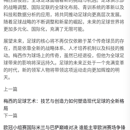
梅西退役后，全球足球面临着新的挑战与机遇。足球俱乐部
的战略调整、国际足联的全球化布局、青训系统的革新以及
科技和数据分析的应用，将共同推动足球向更高层次发展。
随着足球战略的不断调整和新星的崛起，未来的足球世界将
更加多元化、国际化，充满了无限可能。
展望未来，足球的核心将不再仅仅依赖于某个传奇球员的存
在，而是依靠全新的战略体系、人才培养机制以及科技的推
动。梅西作为球场上的传奇，虽然已经退役，但他为全球足
球带来的影响将深远持久。足球的未来正处于一个充满变革
的时代，新的领军人物将带领这项运动走向更加辉煌的明
天。
上一篇
梅西的足球艺术：技艺与创造力如何塑造现代足球的全新格
局
下一篇
欧冠小组赛国际米兰与巴萨巅峰对决 谁能主宰欧洲赛场争锋