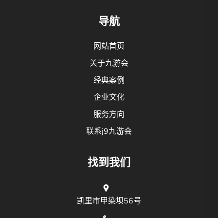
导航
网站首页
关于九游会
经典案例
企业文化
服务方向
联系j9九游会
找到我们
凯里市甲染坝56号