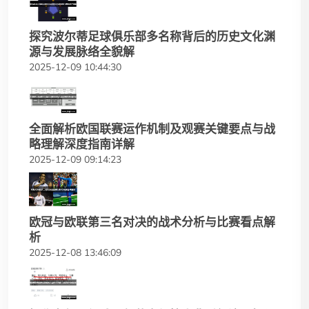
探究波尔蒂足球俱乐部多名称背后的历史文化渊
源与发展脉络全貌解
2025-12-09 10:44:30
全面解析欧国联赛运作机制及观赛关键要点与战
略理解深度指南详解
2025-12-09 09:14:23
欧冠与欧联第三名对决的战术分析与比赛看点解
析
2025-12-08 13:46:09