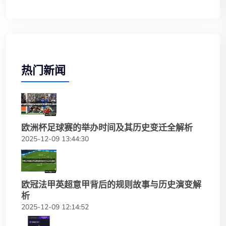
热门新闻
欧洲杯足球赛的举办时间及其历史变迁全解析
2025-12-09 13:44:30
欧冠法甲英超意甲背后的规则故事与历史演变解
析
2025-12-09 12:14:52