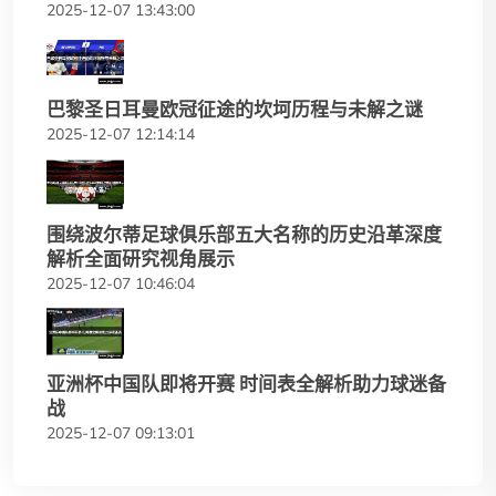
2025-12-07 13:43:00
巴黎圣日耳曼欧冠征途的坎坷历程与未解之谜
2025-12-07 12:14:14
围绕波尔蒂足球俱乐部五大名称的历史沿革深度
解析全面研究视角展示
2025-12-07 10:46:04
亚洲杯中国队即将开赛 时间表全解析助力球迷备
战
2025-12-07 09:13:01