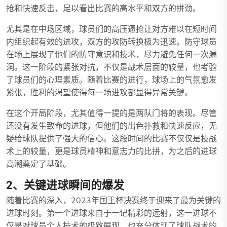
抢和快速反击，足以看出比赛的高水平和双方的拼劲。
尤其是在中场区域，球员们的高压逼抢让对方难以在短时间
内组织起有效的进攻，双方的攻防转换极为迅速。防守球员
在场上展现了他们的防守意识和技术，尽力避免任何一次漏
洞。这一阶段的紧张对抗，不仅是战术层面的较量，也考验
了球员们的心理素质。随着比赛的进行，球场上的气氛愈发
紧张，胜利的渴望使得每一场进攻都显得异常关键。
在这个开局阶段，尤其值得一提的是两队门将的表现。尽管
还没有发生致命的进球，但他们的出色扑救和快速反应，无
疑给球队提供了强大的信心。这段时间的比赛不仅仅是技战
术上的较量，更是球员精神和意志力的比拼，为之后的进球
高潮奠定了基础。
2、关键进球瞬间的爆发
随着比赛的深入，2023年国王杯决赛终于迎来了最为关键的
进球时刻。第一个进球来自于一记精彩的远射，这一进球不
仅是对球员个人技术的极致展现，也充分体现了球队战术的