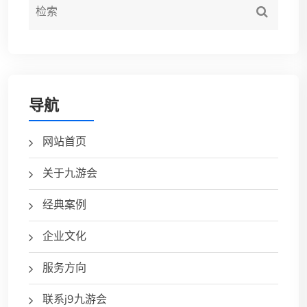
导航
网站首页
关于九游会
经典案例
企业文化
服务方向
联系j9九游会