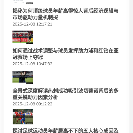
揭秘为何顶级球员年薪高得惊人背后经济逻辑与
市场驱动力量机制探
2025-12-08 12:17:21
如何通过战术调整与球员发挥助力浦和红钻在亚
冠赛场上夺冠
2025-12-08 10:47:32
全景式深度解读热刺成功吸引波切蒂诺背后的多
重关键动力因素分析
2025-12-08 09:12:22
探讨足球运动员年薪居高不下的五大核心成因及