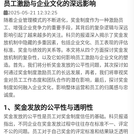
员工激励与企业文化的深远影响
2025-05-21 12:32:25
随着企业管理模式的不断进化，奖金制度作为一种激励员
工、增强企业竞争力的重要手段，其背后的复杂逻辑与深远
影响引起了越来越多的关注。科贝的报道深入揭示了奖金发
放机制中隐藏的多重因素，包括企业文化、员工表现的评估
标准、奖金与绩效的关系等。本文将从四个方面探讨奖金发
放机制的复杂性，以及它如何影响员工激励与企业文化的塑
造。首先，我们将分析奖金发放的公平性问题，其次探讨如
何通过奖金制度激励员工的长远发展，再者，我们将审视奖
金对员工工作态度和团队合作的潜在影响，最后，探讨奖金
制度如何融入企业文化，影响整体运营和员工的归属感与忠
诚度。
1、奖金发放的公平性与透明性
奖金发放的公平性是员工对奖金制度信任的基础。科贝报道
指出，不同企业在奖金发放过程中往往存在标准不一、评定
不公的问题。员工对于自己奖金的评定标准和结果缺乏透明