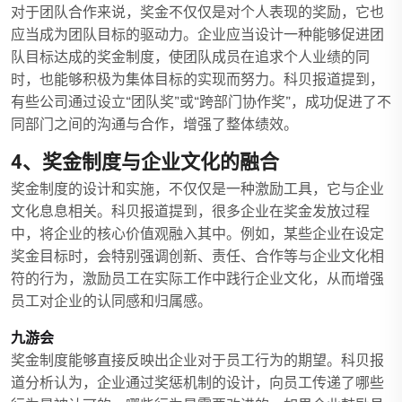
对于团队合作来说，奖金不仅仅是对个人表现的奖励，它也
应当成为团队目标的驱动力。企业应当设计一种能够促进团
队目标达成的奖金制度，使团队成员在追求个人业绩的同
时，也能够积极为集体目标的实现而努力。科贝报道提到，
有些公司通过设立“团队奖”或“跨部门协作奖”，成功促进了不
同部门之间的沟通与合作，增强了整体绩效。
4、奖金制度与企业文化的融合
奖金制度的设计和实施，不仅仅是一种激励工具，它与企业
文化息息相关。科贝报道提到，很多企业在奖金发放过程
中，将企业的核心价值观融入其中。例如，某些企业在设定
奖金目标时，会特别强调创新、责任、合作等与企业文化相
符的行为，激励员工在实际工作中践行企业文化，从而增强
员工对企业的认同感和归属感。
九游会
奖金制度能够直接反映出企业对于员工行为的期望。科贝报
道分析认为，企业通过奖惩机制的设计，向员工传递了哪些