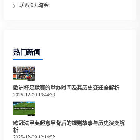
联系j9九游会
热门新闻
欧洲杯足球赛的举办时间及其历史变迁全解析
2025-12-09 13:44:30
欧冠法甲英超意甲背后的规则故事与历史演变解
析
2025-12-09 12:14:52