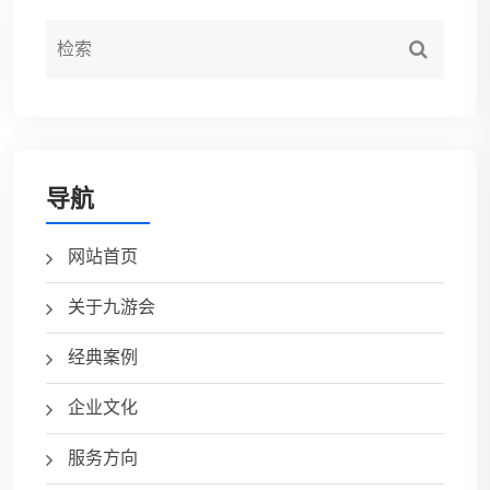
导航
网站首页
关于九游会
经典案例
企业文化
服务方向