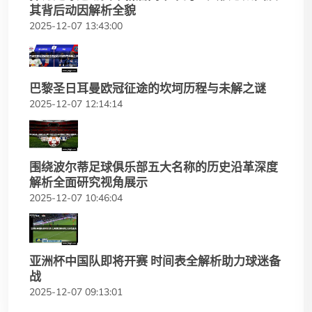
其背后动因解析全貌
2025-12-07 13:43:00
巴黎圣日耳曼欧冠征途的坎坷历程与未解之谜
2025-12-07 12:14:14
围绕波尔蒂足球俱乐部五大名称的历史沿革深度
解析全面研究视角展示
2025-12-07 10:46:04
亚洲杯中国队即将开赛 时间表全解析助力球迷备
战
2025-12-07 09:13:01