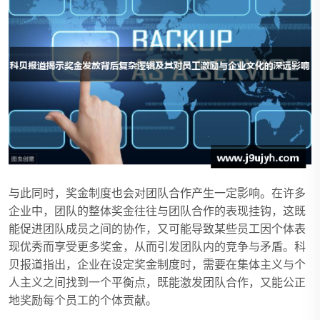
与此同时，奖金制度也会对团队合作产生一定影响。在许多
企业中，团队的整体奖金往往与团队合作的表现挂钩，这既
能促进团队成员之间的协作，又可能导致某些员工因个体表
现优秀而享受更多奖金，从而引发团队内的竞争与矛盾。科
贝报道指出，企业在设定奖金制度时，需要在集体主义与个
人主义之间找到一个平衡点，既能激发团队合作，又能公正
地奖励每个员工的个体贡献。