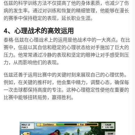
伍兹的科学训练方法不仅提高了他的身体素质，也减少了伤
病的发生率。通过对训练和恢复的精细管理，他能够在漫长
的赛季中保持稳定的表现，延长职业生涯。
4、心理战术的高效运用
泰格·伍兹在心理战术上的运用是他战术中的一大亮点。在比
赛中，伍兹以其自信和稳定的心理状态给对手施加了巨大的
压力。他常常通过冷静的表现和坚定的眼神让对手感受到压
力，从而影响他们的表现。
伍兹还善于运用比赛中的关键时刻来展现自己的心理优势。
例如，在关键的推杆时，他会集中精力，调整心态，确保每
一次击球都保持高度的专注。这种心理稳定性使他在重要的
比赛中能够扭转局势，赢得胜利。