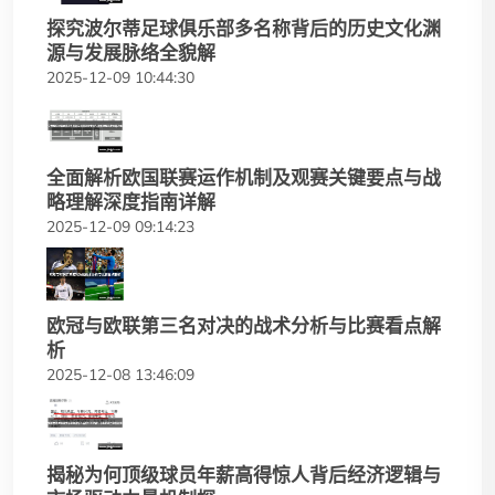
探究波尔蒂足球俱乐部多名称背后的历史文化渊
源与发展脉络全貌解
2025-12-09 10:44:30
全面解析欧国联赛运作机制及观赛关键要点与战
略理解深度指南详解
2025-12-09 09:14:23
欧冠与欧联第三名对决的战术分析与比赛看点解
析
2025-12-08 13:46:09
揭秘为何顶级球员年薪高得惊人背后经济逻辑与