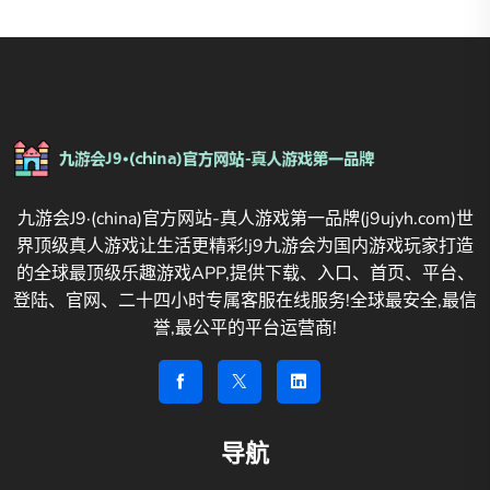
九游会J9·(china)官方网站-真人游戏第一品牌(j9ujyh.com)世
界顶级真人游戏让生活更精彩!j9九游会为国内游戏玩家打造
的全球最顶级乐趣游戏APP,提供下载、入口、首页、平台、
登陆、官网、二十四小时专属客服在线服务!全球最安全,最信
誉,最公平的平台运营商!
导航