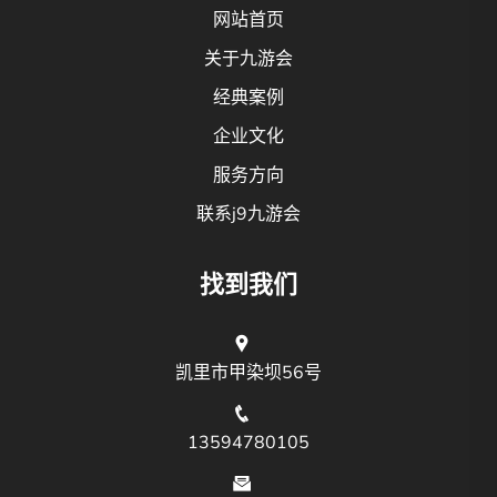
网站首页
关于九游会
经典案例
企业文化
服务方向
联系j9九游会
找到我们
凯里市甲染坝56号
13594780105