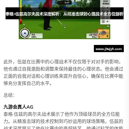
此外，伍兹在比赛中的心理战术不仅仅限于对对手的影响，
他也通过自我激励和调整来保持最佳的心理状态。他会通过
正面的自我对话和心理训练来提升自信心，确保在比赛中能
够充分发挥自己的水平。
总结：
九游会真人AG
泰格·伍兹的高尔夫战术展示了他作为顶级球员的全方位能
力。从精准击球的技术控制到巧妙运用的球场策略，伍兹的
战术深度展示了他在比赛中的高超技艺。他通过科学的体能