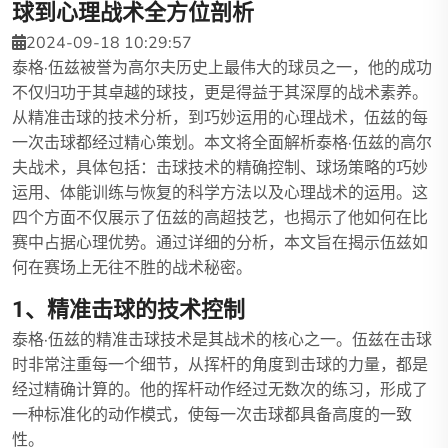
球到心理战术全方位剖析
2024-09-18 10:29:57
泰格·伍兹被誉为高尔夫历史上最伟大的球员之一，他的成功
不仅归功于其卓越的球技，更是得益于其深厚的战术素养。
从精准击球的技术分析，到巧妙运用的心理战术，伍兹的每
一次击球都经过精心策划。本文将全面解析泰格·伍兹的高尔
夫战术，具体包括：击球技术的精确控制、球场策略的巧妙
运用、体能训练与恢复的科学方法以及心理战术的运用。这
四个方面不仅展示了伍兹的高超技艺，也揭示了他如何在比
赛中占据心理优势。通过详细的分析，本文旨在揭示伍兹如
何在赛场上无往不胜的战术秘密。
1、精准击球的技术控制
泰格·伍兹的精准击球技术是其战术的核心之一。伍兹在击球
时非常注重每一个细节，从挥杆的角度到击球的力量，都是
经过精确计算的。他的挥杆动作经过无数次的练习，形成了
一种标准化的动作模式，使每一次击球都具备高度的一致
性。