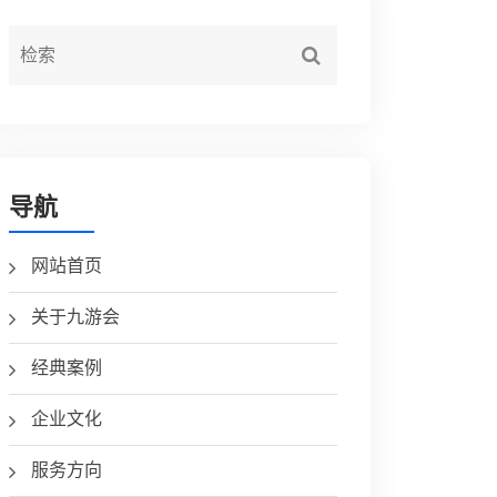
导航
网站首页
关于九游会
经典案例
企业文化
服务方向