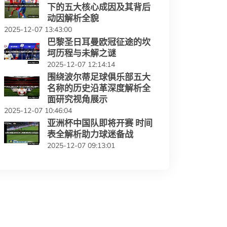
下的五大核心成因及其背后
动因解析全貌
2025-12-07 13:43:00
巴黎圣日耳曼欧冠征途的坎
坷历程与未解之谜
2025-12-07 12:14:14
围绕波尔蒂足球俱乐部五大
名称的历史沿革深度解析全
面研究视角展示
2025-12-07 10:46:04
亚洲杯中国队即将开赛 时间
表全解析助力球迷备战
2025-12-07 09:13:01