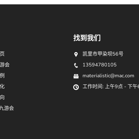
找到我们
页
凯里市甲染坝56号
游会
13594780105
例
materialistic@mac.com
化
工作时间: 上午9点 - 下午
向
9九游会