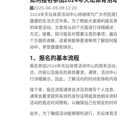
如何报名参加2024年天坛体育活
2025-06-05 09:12:20
2024年天坛体育活动中心将继续为广大市民
健康的生活方式中来。为了帮助大家顺利报名
的体育活动。文章将从四个方面进行详细阐述
方式；接着，探讨报名时需要注意的事项；最
个方面的讲解，读者将能够更清晰地了解如何报
动中，享受健康和快乐。
1、报名的基本流程
报名参加2024年天坛体育活动中心的周末活
点、内容以及报名的具体要求。通常，活动中
行详细展示。因此，了解活动的时间安排和内
接下来，报名流程通常会涉及到填写个人信息
通常会要求提供有效的身份证明或其他相关资
活动的报名时间限制，以确保自己在规定的时
此外，为了确保活动能够顺利进行，天坛体育