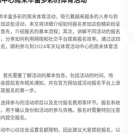
动中心周末丰富多彩的体育活动
提供丰富多彩的周末体育活动，吸引着越来越多的人参与到
参加这些活动，本文将详细介绍如何报名参加这些精彩纷呈
：首先，介绍报名的基本流程；其次，讲解不同活动的报名
后，分享如何利用网络和社交平台提高报名效率。通过这四
名，顺利参与到2024年天坛体育活动中心的周末体育活
动，首先需要了解活动的基本信息，包括活动的时间、地
心会提前发布相关通知，并在官方网站或活动报名平台上进
容是报名的第一步。
、选择参与的活动项目以及支付报名费用等环节。报名系统
料，用于确认身份和活动的参与资格。报名时需要特别注意
间内提交报名。
活动中心往往会设置名额限制，因此建议大家提前报名，以