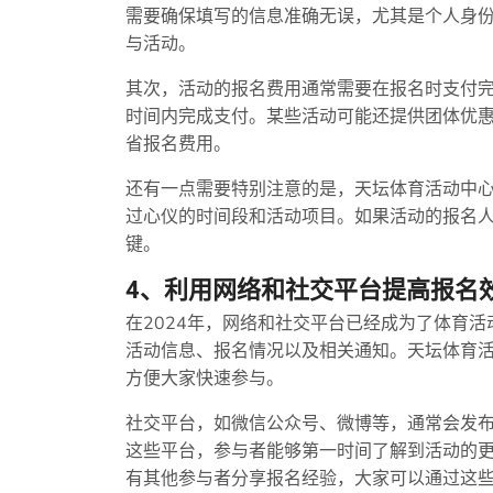
需要确保填写的信息准确无误，尤其是个人身
与活动。
其次，活动的报名费用通常需要在报名时支付
时间内完成支付。某些活动可能还提供团体优
省报名费用。
还有一点需要特别注意的是，天坛体育活动中
过心仪的时间段和活动项目。如果活动的报名
键。
4、利用网络和社交平台提高报名
在2024年，网络和社交平台已经成为了体育
活动信息、报名情况以及相关通知。天坛体育
方便大家快速参与。
社交平台，如微信公众号、微博等，通常会发
这些平台，参与者能够第一时间了解到活动的
有其他参与者分享报名经验，大家可以通过这