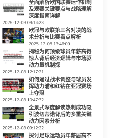
全面解析欧国联赛运作机制
及观赛关键要点与战略理解
深度指南详解
2025-12-09 09:14:23
欧冠与欧联第三名对决的战
术分析与比赛看点解析
2025-12-08 13:46:09
揭秘为何顶级球员年薪高得
惊人背后经济逻辑与市场驱
动力量机制探
2025-12-08 12:17:21
如何通过战术调整与球员发
挥助力浦和红钻在亚冠赛场
上夺冠
2025-12-08 10:47:32
全景式深度解读热刺成功吸
引波切蒂诺背后的多重关键
动力因素分析
2025-12-08 09:12:22
探讨足球运动员年薪居高不