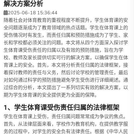
解决方案分析
2025-06-18 15:36:44
随着社会对体育教育的重视程度不断提升，学生体育课的安
全问题逐渐成为了教育领域的热点话题。学生在体育课上的
受伤情况时有发生，而责任归属和预防措施成为了学生、家
长和学校都必须关注的问题。本文将从四个方面深入探讨学
生体育课受伤责任的归属以及有效的预防措施，旨在为学
校、教师及家长提供切实可行的解决方案，以确保学生在体
育课上的安全。首先，本文将分析责任归属的法律框架，接
着探讨教师的责任与义务，然后讨论学校的管理责任，最后
对如何通过科学的预防措施避免学生受伤进行详细阐述。通
过综合的分析，本文提出了一系列切实有效的解决方案，以
期为学生体育课的安全提供更为全面的保障。
1、学生体育课受伤责任归属的法律框架
学生在体育课上受伤，责任归属问题常常成为争议的焦点。
首先，从法律层面来看，学校作为教育机构，在提供教学服
务的过程中，对学生的安全负有法律责任。根据《中华人民