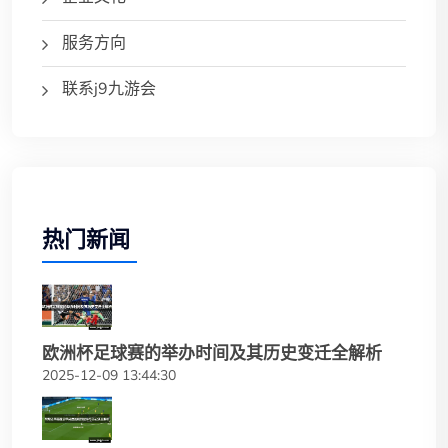
服务方向
联系j9九游会
热门新闻
欧洲杯足球赛的举办时间及其历史变迁全解析
2025-12-09 13:44:30