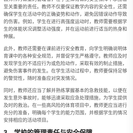
至关重要的责任。教师不仅要保证教学内容的安全性，还需
确保学生在活动中的正确姿势和动作，避免因错误动作导致
的伤害。例如，学生在进行高强度运动时，教师需要根据学
生的体能状况调整活动强度，并在运动前进行适当的热身和
伸展。
此外，教师还需要在课前进行安全教育，向学生明确说明体
育课中的各种安全规范，并督促学生严格遵守。教师应及时
发现学生的不适应行为或危险动作，采取有效的制止措施，
避免伤害事件的发生。在学生活动过程中，教师要保持足够
的警觉性，随时准备应对突发情况。
同时，教师还应当了解并熟练掌握基本的急救技能，以便在
发生意外事故时，能够迅速采取应急处理措施，为学生提供
及时的救治。在一些高风险的体育项目中，教师更应当进行
充分的准备，明确每个学生的能力范围，并根据学生的情况
安排相应的活动项目。
3、学校的管理责任与安全保障