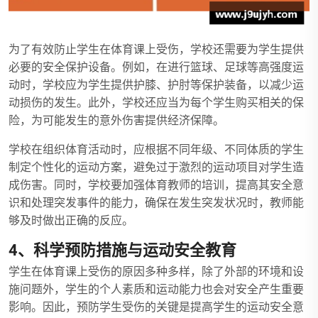
为了有效防止学生在体育课上受伤，学校还需要为学生提供
必要的安全保护设备。例如，在进行篮球、足球等高强度运
动时，学校应为学生提供护膝、护肘等保护装备，以减少运
动损伤的发生。此外，学校还应当为每个学生购买相关的保
险，为可能发生的意外伤害提供经济保障。
学校在组织体育活动时，应根据不同年级、不同体质的学生
制定个性化的运动方案，避免过于激烈的运动项目对学生造
成伤害。同时，学校要加强体育教师的培训，提高其安全意
识和处理突发事件的能力，确保在发生突发状况时，教师能
够及时做出正确的反应。
4、科学预防措施与运动安全教育
学生在体育课上受伤的原因多种多样，除了外部的环境和设
施问题外，学生的个人素质和运动能力也会对安全产生重要
影响。因此，预防学生受伤的关键是提高学生的运动安全意