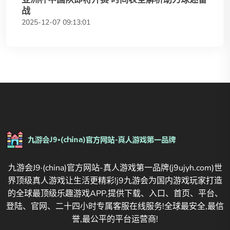
战
2025-12-07 09:13:01
九游会J9·(china)官方网站-真人游戏第一品牌(j9ujyh.com)世
界顶级真人游戏让生活更精彩!j9九游会为国内游戏玩家打造
的全球最顶级乐趣游戏APP,提供下载、入口、首页、平台、
登陆、官网、二十四小时专属客服在线服务!全球最安全,最信
誉,最公平的平台运营商!