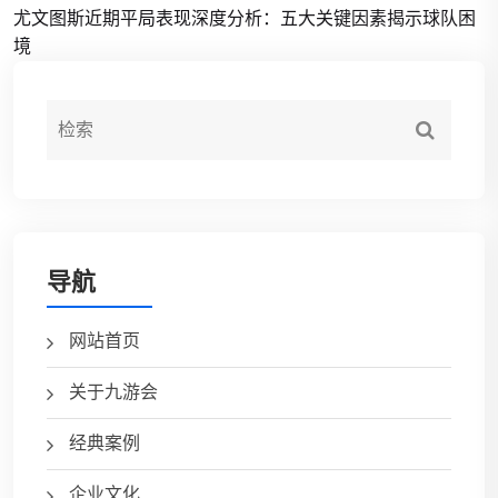
尤文图斯近期平局表现深度分析：五大关键因素揭示球队困
境
导航
网站首页
关于九游会
经典案例
企业文化