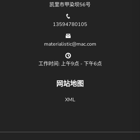
凯里市甲染坝56号
13594780105
materialistic@mac.com
工作时间: 上午9点 - 下午6点
网站地图
XML